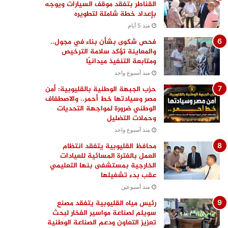
القناطر بتفقد موقف السيارات ويوجه
بإعداد خطة شاملة لتطويره
منذ 5 أيام
فحص شكوى بشأن بناء في مجول..
والمعاينة تؤكد سلامة الترخيص
ومتابعة التنفيذ ميدانيًا
منذ أسبوع واحد
حزب الجبهة الوطنية بالقليوبية: أمن
مصر وسيادتها خط أحمر.. والاصطفاف
الوطني ضرورة لمواجهة التحديات
وحملات التضليل
منذ أسبوع واحد
محافظ القليوبية يتفقد انتظام
العمل بالفترة المسائية للعيادات
الخارجية بمستشفى بنها التعليمي
عقب بدء تشغيلها
منذ أسبوعين
رئيس مياه القليوبية يتفقد مصنع
سويلم لصناعة مواسير الفخار لبحث
تعزيز التعاون ودعم الصناعة الوطنية