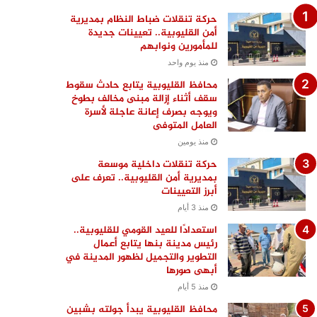
حركة تنقلات ضباط النظام بمديرية
أمن القليوبية.. تعيينات جديدة
للمأمورين ونوابهم
منذ يوم واحد
محافظ القليوبية يتابع حادث سقوط
سقف أثناء إزالة مبنى مخالف بطوخ
ويوجه بصرف إعانة عاجلة لأسرة
العامل المتوفى
منذ يومين
حركة تنقلات داخلية موسعة
بمديرية أمن القليوبية.. تعرف على
أبرز التعيينات
منذ 3 أيام
استعدادًا للعيد القومي للقليوبية..
رئيس مدينة بنها يتابع أعمال
التطوير والتجميل لظهور المدينة في
أبهى صورها
منذ 5 أيام
محافظ القليوبية يبدأ جولته بشبين