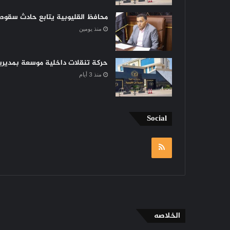
محافظ القليوبية يتابع حادث سقوط 
منذ يومين
حركة تنقلات داخلية موسعة بمديرية 
منذ 3 أيام
Social
RSS
الخلاصه