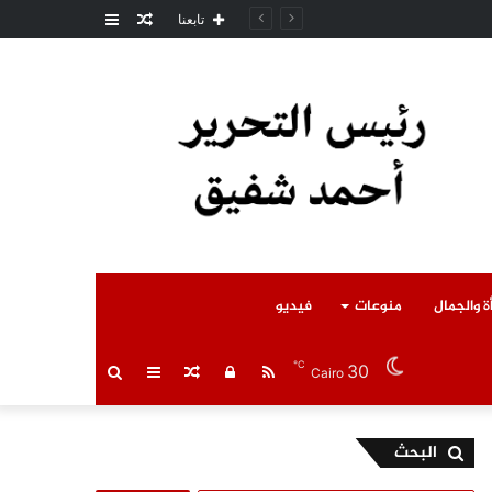
مقال
عمود
مل المتوفى
تابعنا
عشوائي
جانبي
ة والجمال
منوعات
فيديو
℃
30
RSS
تسجيل
مقال
عمود
بحث
Cairo
الدخول
عشوائي
جانبي
عن
البحث