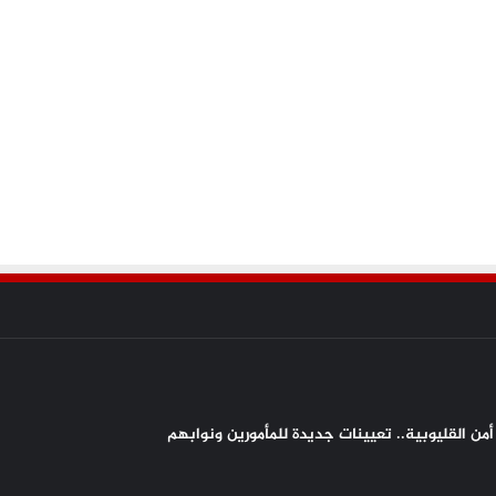
من القليوبية.. تعيينات جديدة للمأمورين ونوابهم