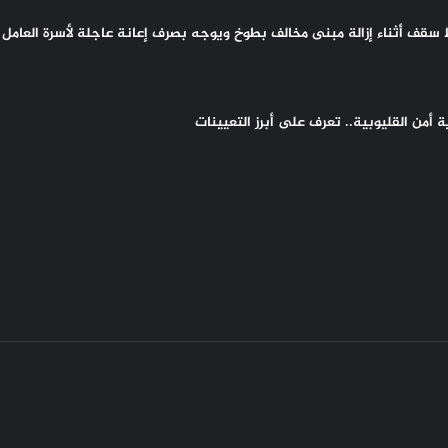
سقف أثناء إزالة مبنى مخالف بطوخ ويوجه بصرف إعانة عاجلة لأسرة العامل 
أمن القليوبية.. تعرف على أبرز التعيينات