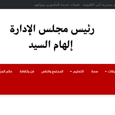
ادث سقوط سقف أثناء إزالة مبنى مخالف بطوخ ويوجه بصرف إعانة عاجلة لأسرة العا
يقات
صحة
التعليم
المجتمع والناس
فن وثقافة
عالم المرأ