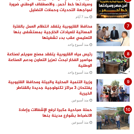
وسيادتها خط أحمر.. والاصطفاف الوطني ضرورة
لمواجهة التحديات وحملات التضليل
منذ 7 أيام
محافظ القليوبية يتفقد انتظام العمل بالفترة
المسائية للعيادات الخارجية بمستشفى بنها
التعليمي عقب بدء تشغيلها
منذ أسبوع واحد
رئيس مياه القليوبية يتفقد مصنع سويلم لصناعة
مواسير الفخار لبحث تعزيز التعاون ودعم الصناعة
الوطنية
منذ أسبوع واحد
وزيرة التنمية المحلية والبيئة ومحافظ القليوبية
يفتتحان 3 مراكز تكنولوجية جديدة بالقناطر
الخيرية
منذ أسبوعين
حملة صباحية مكبرة لرفع الإشغالات وإعادة
الانضباط بشوارع مدينة بنها
منذ أسبوعين