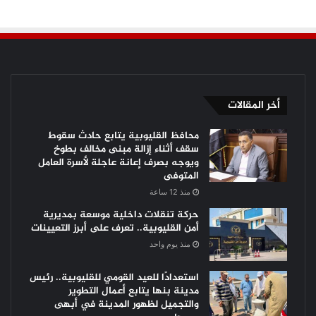
أخر المقالات
محافظ القليوبية يتابع حادث سقوط
سقف أثناء إزالة مبنى مخالف بطوخ
ويوجه بصرف إعانة عاجلة لأسرة العامل
المتوفى
منذ 12 ساعة
حركة تنقلات داخلية موسعة بمديرية
أمن القليوبية.. تعرف على أبرز التعيينات
منذ يوم واحد
استعدادًا للعيد القومي للقليوبية.. رئيس
مدينة بنها يتابع أعمال التطوير
والتجميل لظهور المدينة في أبهى