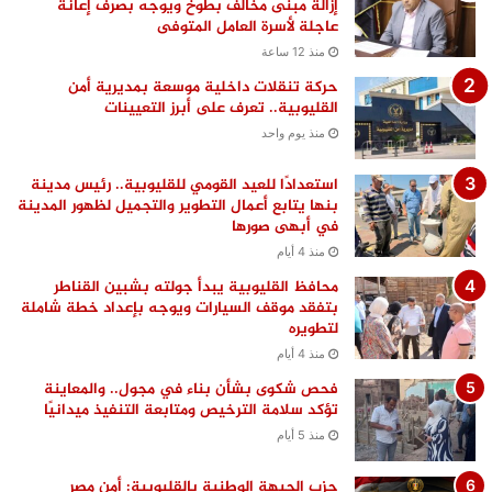
إزالة مبنى مخالف بطوخ ويوجه بصرف إعانة
عاجلة لأسرة العامل المتوفى
منذ 12 ساعة
حركة تنقلات داخلية موسعة بمديرية أمن
القليوبية.. تعرف على أبرز التعيينات
منذ يوم واحد
استعدادًا للعيد القومي للقليوبية.. رئيس مدينة
بنها يتابع أعمال التطوير والتجميل لظهور المدينة
في أبهى صورها
منذ 4 أيام
محافظ القليوبية يبدأ جولته بشبين القناطر
بتفقد موقف السيارات ويوجه بإعداد خطة شاملة
لتطويره
منذ 4 أيام
فحص شكوى بشأن بناء في مجول.. والمعاينة
تؤكد سلامة الترخيص ومتابعة التنفيذ ميدانيًا
منذ 5 أيام
حزب الجبهة الوطنية بالقليوبية: أمن مصر