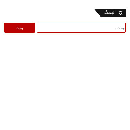
البحث
البحث
عن: