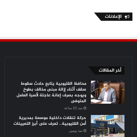
الإعلانات
أخر المقالات
محافظ القليوبية يتابع حادث سقوط
سقف أثناء إزالة مبنى مخالف بطوخ
ويوجه بصرف إعانة عاجلة لأسرة العامل
المتوفى
منذ 22 ساعة
حركة تنقلات داخلية موسعة بمديرية
أمن القليوبية.. تعرف على أبرز التعيينات
منذ يومين