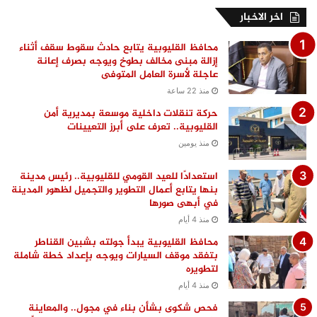
اخر الاخبار
محافظ القليوبية يتابع حادث سقوط سقف أثناء
إزالة مبنى مخالف بطوخ ويوجه بصرف إعانة
عاجلة لأسرة العامل المتوفى
منذ 22 ساعة
حركة تنقلات داخلية موسعة بمديرية أمن
القليوبية.. تعرف على أبرز التعيينات
منذ يومين
استعدادًا للعيد القومي للقليوبية.. رئيس مدينة
بنها يتابع أعمال التطوير والتجميل لظهور المدينة
في أبهى صورها
منذ 4 أيام
محافظ القليوبية يبدأ جولته بشبين القناطر
بتفقد موقف السيارات ويوجه بإعداد خطة شاملة
لتطويره
منذ 4 أيام
فحص شكوى بشأن بناء في مجول.. والمعاينة