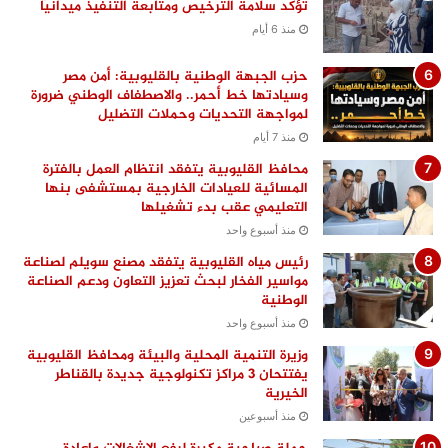
تؤكد سلامة الترخيص ومتابعة التنفيذ ميدانيًا
منذ 6 أيام
حزب الجبهة الوطنية بالقليوبية: أمن مصر
وسيادتها خط أحمر.. والاصطفاف الوطني ضرورة
لمواجهة التحديات وحملات التضليل
منذ 7 أيام
محافظ القليوبية يتفقد انتظام العمل بالفترة
المسائية للعيادات الخارجية بمستشفى بنها
التعليمي عقب بدء تشغيلها
منذ أسبوع واحد
رئيس مياه القليوبية يتفقد مصنع سويلم لصناعة
مواسير الفخار لبحث تعزيز التعاون ودعم الصناعة
الوطنية
منذ أسبوع واحد
وزيرة التنمية المحلية والبيئة ومحافظ القليوبية
يفتتحان 3 مراكز تكنولوجية جديدة بالقناطر
الخيرية
منذ أسبوعين