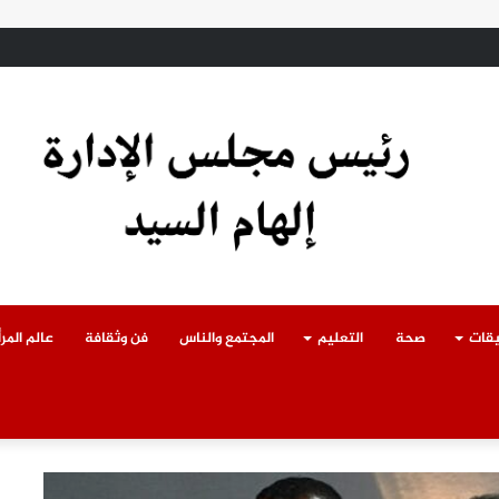
ادث سقوط سقف أثناء إزالة مبنى مخالف بطوخ ويوجه بصرف إعانة عاجلة لأسرة العا
يقات
صحة
التعليم
المجتمع والناس
فن وثقافة
عالم المرأ