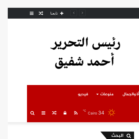
مقال
عمود
مل المتوفى
تابعنا
عشوائي
جانبي
ة والجمال
منوعات
فيديو
℃
34
RSS
تسجيل
مقال
عمود
بحث
Cairo
الدخول
عشوائي
جانبي
عن
البحث