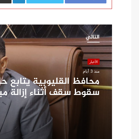
التالي
الأخبار
منذ 3 أيام
محافظ القليوبية يتابع ح
سقوط سقف أثناء إزالة م
مخالف بطوخ ويوجه بصرف 
عاجلة لأسرة العامل المتو