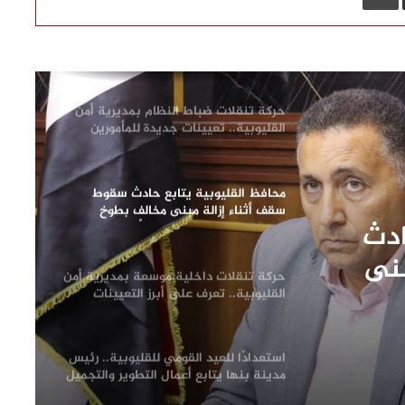
وزيرة التنمية المحلية والبيئة ومحافظ
القليوبية يفتتحان 3 مراكز تكنولوجية
جديدة بالقناطر الخيرية
حركة تنقلات ضباط النظام بمديرية أمن
القليوبية.. تعيينات جديدة للمأمورين
ونوابهم
محافظ القليوبية يتابع حادث سقوط
سقف أثناء إزالة مبنى مخالف بطوخ
ادث
ويوجه بصرف إعانة عاجلة لأسرة العامل
المتوفى
بنى
حركة تنقلات داخلية موسعة بمديرية أمن
إعانة
القليوبية.. تعرف على أبرز التعيينات
فى
استعدادًا للعيد القومي للقليوبية.. رئيس
مدينة بنها يتابع أعمال التطوير والتجميل
لظهور المدينة في أبهى صورها