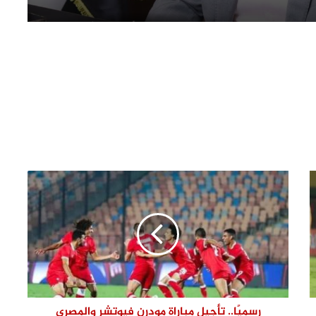
محافظ القليوبية يبدأ جولته بشبين
القناطر بتفقد موقف السيارات ويوجه
بإعداد خطة شاملة لتطويره
فحص شكوى بشأن بناء في مجول..
والمعاينة تؤكد سلامة الترخيص ومتابعة
التنفيذ ميدانيًا
حزب الجبهة الوطنية بالقليوبية: أمن مصر
وسيادتها خط أحمر.. والاصطفاف الوطني
ضرورة لمواجهة التحديات وحملات
التضليل
محافظ القليوبية يتفقد انتظام العمل
بالفترة المسائية للعيادات الخارجية
بمستشفى بنها التعليمي عقب بدء
تشغيلها
رئيس مياه القليوبية يتفقد مصنع سويلم
لصناعة مواسير الفخار لبحث تعزيز التعاون
رسميًا.. تأجيل مباراة مودرن فيوتشر والمصري
ودعم الصناعة الوطنية