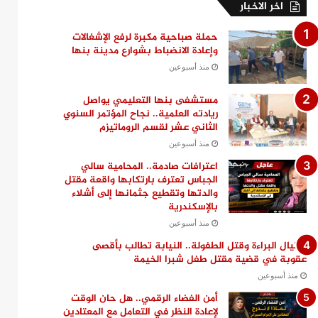
اخر الاخبار
حملة صباحية مكبرة لرفع الإشغالات
وإعادة الانضباط بشوارع مدينة بنها
منذ أسبوعين
مستشفى بنها التعليمي يواصل
ريادته العلمية.. نجاح المؤتمر السنوي
الثاني عشر لقسم الروماتيزم
منذ أسبوعين
اعترافات صادمة.. المحامية سالي
الجباس تعترف بارتكابها واقعة مقتل
والدتها وتقطيع جثمانها إلى أشلاء
بالإسكندرية
منذ أسبوعين
اغتيال البراءة وقتل الطفولة.. النيابة تطالب بأقصى
عقوبة في قضية مقتل طفل شبرا الخيمة
منذ أسبوعين
أمن الفضاء الرقمي.. هل حان الوقت
لإعادة النظر في التعامل مع المعتادين