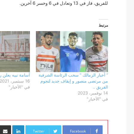
للفريق، فاز في 13 وتعادل في 6 وخسر 6 آخرين.
مرتبط
” أخبار الزمالك ” سحب الرئاسة الشرفية
أسامة نبيه يعلن ر
من مرتضى منصور و إيقاف جديد لنجوم
16 سبتمبر، 2021
الفريق ..
في "الأخبار"
14 نوفمبر، 2023
في "الأخبار"
inkedIn
Twitter
Facebook