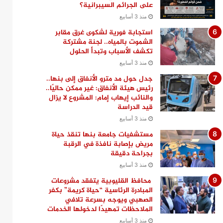
على الجرائم السيبرانية؟
منذ 3 أسابيع
استجابة فورية لشكوى غرق مقابر
الشموت بالمياه.. لجنة مشتركة
تكشف الأسباب وتبدأ الحلول
منذ 3 أسابيع
جدل حول مد مترو الأنفاق إلى بنها..
رئيس هيئة الأنفاق: غير ممكن حاليًا..
والنائب إيهاب إمام: المشروع لا يزال
قيد الدراسة
منذ 3 أسابيع
مستشفيات جامعة بنها تنقذ حياة
مريض بإصابة نافذة في الرقبة
بجراحة دقيقة
منذ 3 أسابيع
محافظ القليوبية يتفقد مشروعات
المبادرة الرئاسية “حياة كريمة” بكفر
الصهبي ويوجه بسرعة تلافي
الملاحظات تمهيدًا لدخولها الخدمات
منذ 3 أسابيع