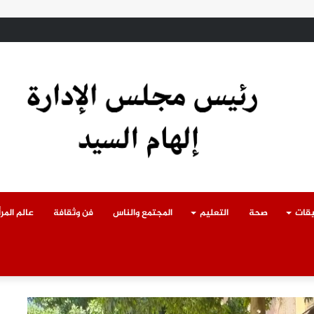
حادث سقوط سقف أثناء إزالة مبنى مخالف بطوخ ويوجه بصرف إعانة عاجلة لأسرة الع
يقات
صحة
التعليم
المجتمع والناس
فن وثقافة
عالم المرأ