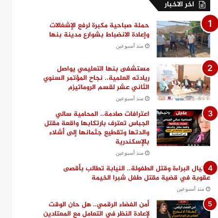
اخر الاخبار
حملة صباحية مكبرة لرفع الإشغالات
وإعادة الانضباط بشوارع مدينة بنها
منذ أسبوعين
مستشفى بنها التعليمي يواصل
ريادته العلمية.. نجاح المؤتمر السنوي
الثاني عشر لقسم الروماتيزم
منذ أسبوعين
اعترافات صادمة.. المحامية سالي
الجباس تعترف بارتكابها واقعة مقتل
والدتها وتقطيع جثمانها إلى أشلاء
بالإسكندرية
منذ أسبوعين
اغتيال البراءة وقتل الطفولة.. النيابة تطالب بأقصى
عقوبة في قضية مقتل طفل شبرا الخيمة
منذ أسبوعين
أمن الفضاء الرقمي.. هل حان الوقت
لإعادة النظر في التعامل مع المعتادين