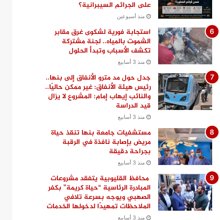
على الجرائم السيبرانية؟
منذ أسبوعين
استجابة فورية لشكوى غرق مقابر
الشموت بالمياه.. لجنة مشتركة
تكشف الأسباب وتبدأ الحلول
منذ 3 أسابيع
جدل حول مد مترو الأنفاق إلى بنها..
رئيس هيئة الأنفاق: غير ممكن حاليًا..
والنائب إيهاب إمام: المشروع لا يزال
قيد الدراسة
منذ 3 أسابيع
مستشفيات جامعة بنها تنقذ حياة
مريض بإصابة نافذة في الرقبة
بجراحة دقيقة
منذ 3 أسابيع
محافظ القليوبية يتفقد مشروعات
المبادرة الرئاسية “حياة كريمة” بكفر
الصهبي ويوجه بسرعة تلافي
الملاحظات تمهيدًا لدخولها الخدمات
منذ 3 أسابيع