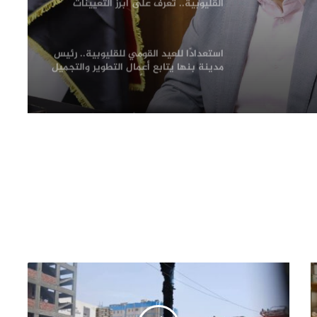
إعانة
القليوبية.. تعرف على أبرز التعيينات
فى
استعدادًا للعيد القومي للقليوبية.. رئيس
مدينة بنها يتابع أعمال التطوير والتجميل
لظهور المدينة في أبهى صورها
محافظ القليوبية يبدأ جولته بشبين
القناطر بتفقد موقف السيارات ويوجه
بإعداد خطة شاملة لتطويره
فحص شكوى بشأن بناء في مجول..
والمعاينة تؤكد سلامة الترخيص ومتابعة
التنفيذ ميدانيًا
حزب الجبهة الوطنية بالقليوبية: أمن مصر
وسيادتها خط أحمر.. والاصطفاف الوطني
ضرورة لمواجهة التحديات وحملات
التضليل
محافظ القليوبية يتفقد انتظام العمل