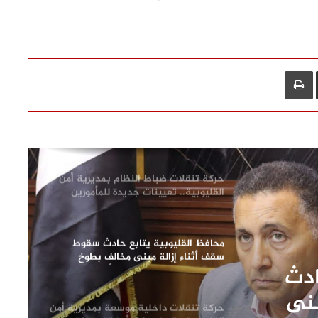
بمستشفى بنها التعليمي عقب بدء
تشغيلها
رئيس مياه القليوبية يتفقد مصنع سويلم
لصناعة مواسير الفخار لبحث تعزيز التعاون
L
مشاركة عبر البريد
طباعة
ودعم الصناعة الوطنية
وزيرة التنمية المحلية والبيئة ومحافظ
القليوبية يفتتحان 3 مراكز تكنولوجية
جديدة بالقناطر الخيرية
حركة تنقلات ضباط النظام بمديرية أمن
القليوبية.. تعيينات جديدة للمأمورين
ونوابهم
محافظ القليوبية يتابع حادث سقوط
سقف أثناء إزالة مبنى مخالف بطوخ
ادث
ويوجه بصرف إعانة عاجلة لأسرة العامل
المتوفى
بنى
حركة تنقلات داخلية موسعة بمديرية أمن