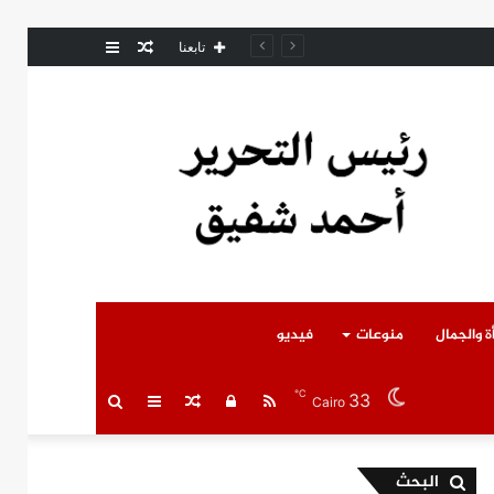
مقال
عمود
امل المتوفى
تابعنا
عشوائي
جانبي
ة والجمال
منوعات
فيديو
℃
33
RSS
تسجيل
مقال
عمود
بحث
Cairo
الدخول
عشوائي
جانبي
عن
البحث