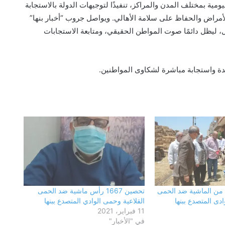
مية بمختلف المدن والمراكز، تنفيذًا لتوجيهات الدولة بالاستجابة
أمراض والحفاظ على سلامة الأهالي. ويواصل جروب “أخبار بنها”
، ليظل دائمًا صوت المواطن الحقيقي، ومتابعة الاستجابات
يدة واستجابة مباشرة لشكاوى المواطنين.
فحص شكوى بشأن بناء في مجول..
والمعاينة تؤكد سلامة الترخيص ومتابعة
التنفيذ ميدانيًا
حزب الجبهة الوطنية بالقليوبية: أمن مصر
وسيادتها خط أحمر.. والاصطفاف الوطني
ضرورة لمواجهة التحديات وحملات
٣٢ راس من الماشية ضد الحمى
تحصين 1667 رأس ماشية ضد الحمى
التضليل
دى المتصدع ببنها
القلاعية وحمى الوادي المتصدع ببنها
11 فبراير، 2021
محافظ القليوبية يتفقد انتظام العمل
في "الأخبار"
بالفترة المسائية للعيادات الخارجية