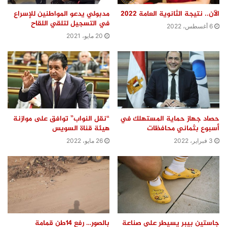
الآن.. نتيجة الثانوية العامة 2022
مدبولي يدعو المواطنين للإسراع
في التسجيل لتلقي اللقاح
6 أغسطس، 2022
20 مايو، 2021
حصاد جهاز حماية المستهلك في
“نقل النواب” توافق على موازنة
أسبوع بثماني محافظات
هيئة قناة السويس
3 فبراير، 2022
26 مايو، 2022
جاستين بيبر يسيطر علي صناعة
بالصور… رفع ١٤طن قمامة