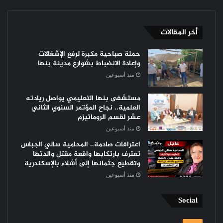
أخر المقالات
حملة صباحية مكبرة لرفع الإشغالات
وإعادة الانضباط بشوارع مدينة بنها
منذ أسبوعين
مستشفى بنها التعليمي يواصل ريادته
العلمية.. نجاح المؤتمر السنوي الثاني
عشر لقسم الروماتيزم
منذ أسبوعين
اعترافات صادمة.. المحامية سالي الجباس
تعترف بارتكابها واقعة مقتل والدتها
وتقطيع جثمانها إلى أشلاء بالإسكندرية
منذ أسبوعين
Social