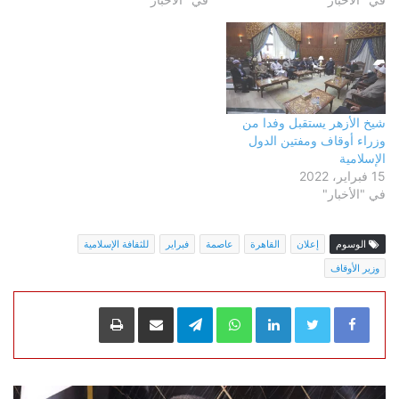
شيخ الأزهر يستقبل وفدا من
وزراء أوقاف ومفتين الدول
الإسلامية
15 فبراير، 2022
في "الأخبار"
الوسوم
إعلان
القاهرة
عاصمة
فبراير
للثقافة الإسلامية
وزير الأوقاف
LinkedIn
WhatsApp
Telegram
مشاركة عبر البريد
طباعة