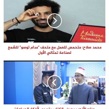
محمد صلاح: متحمس للعمل مع متحف "مدام توسو" للشمع
لصناعة تمثالي الأول