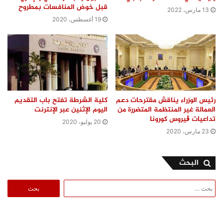
قبل خوض المنافسات بمطروح
13 مارس، 2022
19 أغسطس، 2020
رئيس الوزراء يناقش مقترحات دعم
كلية الشرطة تفتح باب التقديم
العمالة غير المنتظمة المتضررة من
اليوم الإثنين عبر الإنترنت
تداعيات ڨيروس كورونا
20 يوليو، 2020
23 مارس، 2020
البحث
البحث
عن: