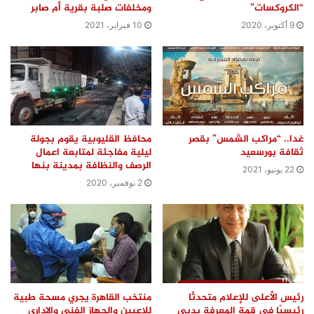
“الكروكسات”
ومخلفات صلبة بقرية أم صابر
9 أكتوبر، 2020
10 فبراير، 2021
غدا.. “مراكب الشمس” بقصر
محافظ القليوبية يقوم بجولة
ثقافة بورسعيد
ليلية مفاجئة لمتابعة اعمال
الرصف والنظافة بمدينة بنها
22 يونيو، 2021
2 نوفمبر، 2020
رئيس الأعلى للإعلام متحدثًا
منتخب القاهرة يجري مسحة طبية
رئيسيًا في قمة المعرفة بدبي
للاعبين والجهاز الفني والإداري