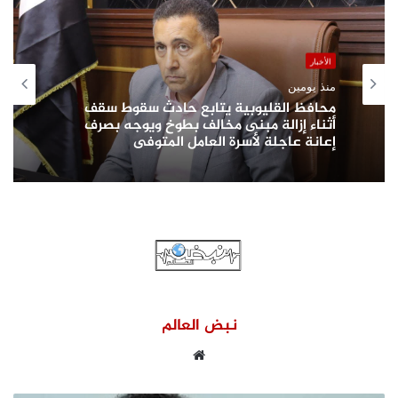
الأخبار
منذ يومين
محافظ القليوبية يتابع حادث سقوط سقف
أثناء إزالة مبنى مخالف بطوخ ويوجه بصرف
إعانة عاجلة لأسرة العامل المتوفى
نبض العالم
موقع
الويب