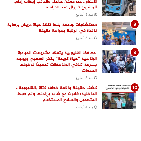
الأنفاق: غير ممكن حاليًا.. والنائب إيهاب إمام:
المشروع لا يزال قيد الدراسة
منذ 3 أسابيع
مستشفيات جامعة بنها تنقذ حياة مريض بإصابة
نافذة في الرقبة بجراحة دقيقة
منذ 3 أسابيع
محافظ القليوبية يتفقد مشروعات المبادرة
الرئاسية “حياة كريمة” بكفر الصهبي ويوجه
بسرعة تلافي الملاحظات تمهيدًا لدخولها
الخدمات
منذ 3 أسابيع
كشف حقيقة واقعة خطف فتاة بالقليوبية..
الداخلية: غادرت مع شاب بإرادتها وتم ضبط
المتهمين والسلاح المستخدم
منذ 4 أسابيع