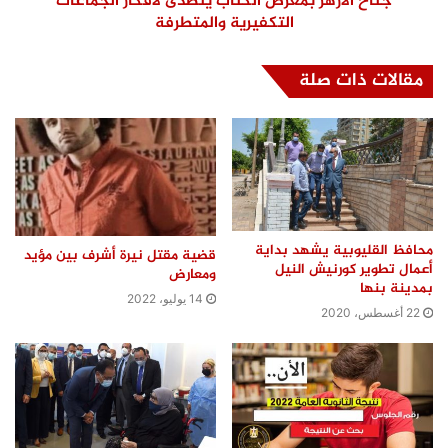
جناح الأزهر بمعرض الكتاب يتصدى لأفكار الجماعات
التكفيرية والمتطرفة
مقالات ذات صلة
محافظ القليوبية يشهد بداية
قضية مقتل نيرة أشرف بين مؤيد
أعمال تطوير كورنيش النيل
ومعارض
بمدينة بنها
14 يوليو، 2022
22 أغسطس، 2020