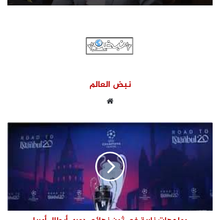
نبض العالم
موقع
الويب