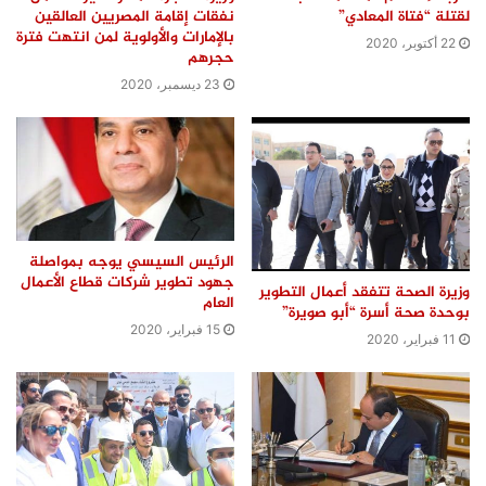
لقتلة “فتاة المعادي”
نفقات إقامة المصريين العالقين
بالإمارات والأولوية لمن انتهت فترة
22 أكتوبر، 2020
حجرهم
23 ديسمبر، 2020
الرئيس السيسي يوجه بمواصلة
جهود تطوير شركات قطاع الأعمال
وزيرة الصحة تتفقد أعمال التطوير
العام
بوحدة صحة أسرة “أبو صويرة”
15 فبراير، 2020
11 فبراير، 2020