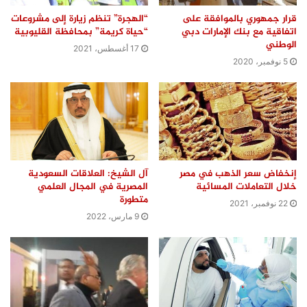
قرار جمهوري بالموافقة على
“الهجرة” تنظم زيارة إلى مشروعات
اتفاقية مع بنك الإمارات دبي
“حياة كريمة” بمحافظة القليوبية
الوطني
17 أغسطس، 2021
5 نوفمبر، 2020
إنخفاض سعر الذهب في مصر
آل الشيخ: العلاقات السعودية
خلال التعاملات المسائية
المصرية في المجال العلمي
متطورة
22 نوفمبر، 2021
9 مارس، 2022