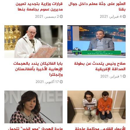
العثور على جثة معلم داخل جوال
قرارات وزارية بتجديد تعيين
بقنا
مديرين عموم بجامعة بنها
4 فبراير، 2021
2 ديسمبر، 2021
صلاح ونيس يتحدث عن بطولة
بابا الفاتيكان يندد بالهجمات
الصداقة الإفريقية
الإرهابية الأخيرة بأفغانستان
وإنجلترا
1 فبراير، 2021
17 أكتوبر، 2021
الأربعاء القادم.. محاكمة عاجلة
وزيرة الهجرة: “مصر الخير” تتحمل