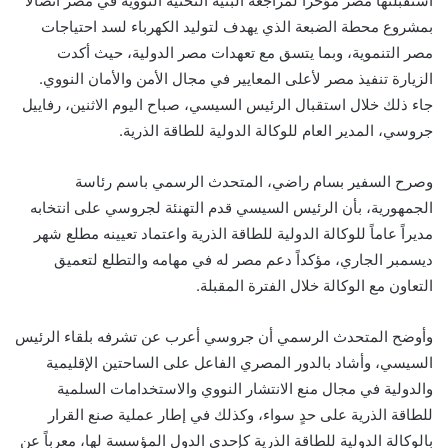
استقبلتها مصر مؤخراً لمراجعة البنية التحتية النووية في مصر اتصالاً
بمشروع محطة الضبعة الذي يهدف لتوليد الكهرباء لسد احتياجات
مصر التنموية، وبما يتسق مع تعهدات مصر الدولية، حيث أكدت
الزيارة تنفيذ مصر لأعلى المعايير في مجال الأمن والأمان النووي.
جاء ذلك خلال استقبال الرئيس السيسي، صباح اليوم الاثنين، رفاييل
جروسي، المدير العام للوكالة الدولية للطاقة الذرية.
وصرح السفير بسام راضي، المتحدث الرسمي باسم رئاسة
الجمهورية، بأن الرئيس السيسي قدم التهنئة لجروسي على انتخابه
مديراً عاماً للوكالة الدولية للطاقة الذرية واعتماد تعيينه مطلع شهر
ديسمبر الجاري، مؤكداً دعم مصر له في مهامه والتطلع لتعميق
التعاون مع الوكالة خلال الفترة المقبلة.
وأوضح المتحدث الرسمي أن جروسي أعرب عن تشرفه بلقاء الرئيس
السيسي، وأشاد بالدور المصري الفاعل على الساحتين الإقليمية
والدولية في مجال منع الانتشار النووي والاستخدامات السلمية
للطاقة الذرية على حدٍ سواء، وكذلك في إطار عملية صنع القرار
بالوكالة الدولية للطاقة الذرية كإحدى الدول المؤسسة لها، معرباً عن