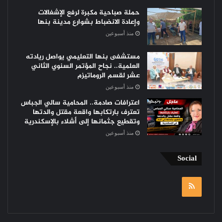
حملة صباحية مكبرة لرفع الإشغالات
وإعادة الانضباط بشوارع مدينة بنها
منذ أسبوعين
مستشفى بنها التعليمي يواصل ريادته
العلمية.. نجاح المؤتمر السنوي الثاني
عشر لقسم الروماتيزم
منذ أسبوعين
اعترافات صادمة.. المحامية سالي الجباس
تعترف بارتكابها واقعة مقتل والدتها
وتقطيع جثمانها إلى أشلاء بالإسكندرية
منذ أسبوعين
Social
RSS