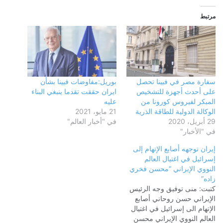
مرتبط
سفارة مصر في فيينا تحصل
بوريل:مفاوضات فيينا بشأن
على أحدث أجهزة للتشخيص
ايران حققت تقدما ينبغي البناء
المبكر لفيروس كورونا من
عليه
الوكالة الدولية للطاقة الذرية
21 مايو، 2021
29 أبريل، 2020
في "أخبار العالم"
في "الأخبار"
إيران توجهه أصابع الإتهام إلى
إسرائيل في اغتيال العالم
النووي الإيراني “محسن فخري
زاده”
كتبت: منى توفيق وجه الرئيس
الإيراني حسن روحاني أصابع
الإتهام الى إسرائيل في اغتيال
العالم النووي الإيراني محسن