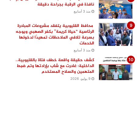
نافذة في الرقبة بجراحة دقيقة
منذ 3 أسابيع
محافظ القليوبية يتفقد مشروعات المبادرة
الرئاسية “حياة كريمة” بكفر الصهبي ويوجه
بسرعة تلافي الملاحظات تمهيدًا لدخولها
الخدمات
منذ 3 أسابيع
كشف حقيقة واقعة خطف فتاة بالقليوبية..
الداخلية: غادرت مع شاب بإرادتها وتم ضبط
المتهمين والسلاح المستخدم
9 يوليو، 2026