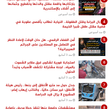
بارتكابها واقعة مقتل والدتها وتقطيع جثمانها
إلى أشلاء بالإسكندرية
منذ أسبوعين
اغتيال البراءة وقتل الطفولة.. النيابة تطالب بأقصى عقوبة في
قضية مقتل طفل شبرا الخيمة
منذ أسبوعين
أمن الفضاء الرقمي.. هل حان الوقت لإعادة النظر
في التعامل مع المعتادين على الجرائم
السيبرانية؟
منذ 3 أسابيع
استجابة فورية لشكوى غرق مقابر الشموت
بالمياه.. لجنة مشتركة تكشف الأسباب وتبدأ
الحلول
منذ 3 أسابيع
جدل حول مد مترو الأنفاق إلى بنها.. رئيس هيئة
الأنفاق: غير ممكن حاليًا.. والنائب إيهاب إمام:
المشروع لا يزال قيد الدراسة
منذ 3 أسابيع
مستشفيات جامعة بنها تنقذ حياة مريض بإصابة