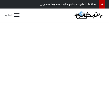
محافظ القليوبية يتابع حادث سقوط سقف أثناء إزالة مبنى مخالف بطوخ ويوجه بصرف إعانة عاجلة لأسرة العامل المتوفى
القائمة