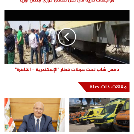
مواجهات نارية في ثمن نهائي دوري أبطال أوربا
دهس شاب تحت عجلات قطار "الإسكندرية - القاهرة"
مقالات ذات صلة