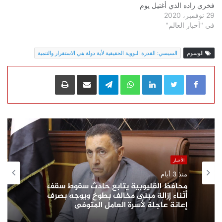
فخري زاده الذي أغتيل يوم
29 نوفمبر، 2020
الجمعة الماضي وتواعد روحاني
في "أخبار العالم"
بالرد المزلزل لعملية الإغتيال
الذي وصفها بالإرهابية. ومن
جهته كتب وزير الخارجية
الوسوم
السيسي: القدرة النووية الحقيقية لأية دولة هي الاستقرار والتنمية
الإيراني محمد جواد ظريف
على تويتر هناك مؤشرات
خطيرة لدور الإسرائيلي…
LinkedIn
WhatsApp
Telegram
مشاركة عبر البريد
طباعة
الأخبار
منذ 3 أيام
محافظ القليوبية يتابع حادث سقوط سقف
أثناء إزالة مبنى مخالف بطوخ ويوجه بصرف
إعانة عاجلة لأسرة العامل المتوفى