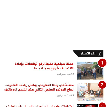
اخر الاخبار
حملة صباحية مكبرة لرفع الإشغالات وإعادة
الانضباط بشوارع مدينة بنها
منذ أسبوعين
مستشفى بنها التعليمي يواصل ريادته العلمية..
نجاح المؤتمر السنوي الثاني عشر لقسم الروماتيزم
منذ أسبوعين
اعترافات صادمة.. المحامية سالي الجباس تعترف