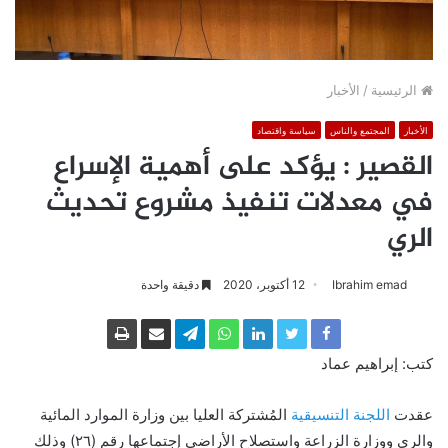
الرئيسية
/
الأخبار
الأخبار
المجتمع والناس
سياسة واقتصاد
القصير : يؤكد على أهمية الإسراع
في معدلات تنفيذ مشروع تحديث
الري
Ibrahim emad
12 أكتوبر، 2020
دقيقة واحدة
كتب: إبراهيم عماد
عقدت
اللجنة التنسيقية
المُشتركة العليا بين وزارة الموارد المائية
والري ووزارة الزراعة واستصلاح الأراضي إجتماعها رقم (٢٦) وذلك