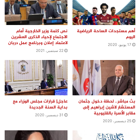
أهم مستجدات الساحة الرياضية
نص كلمة وزير الخارجية أمام
اليوم
الاجتماع لإحياء الذكرى العشرين
لاعتماد إعلان وبرنامج عمل دربان
17 يونيو، 2020
22 سبتمبر، 2021
بث مباشر.. لحظة دخول جثمان
عاجل| قرارات مجلس الوزراء مع
المستشار لاشين إبراهيم إلى
بداية السنة الجديدة
مقابر الأسرة بالقليوبية
31 ديسمبر، 2020
25 ديسمبر، 2020