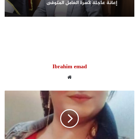
أثناء إزالة مبنى مخالف بطوخ ويوجه بصرف
إعانة عاجلة لأسرة العامل المتوفى
حركة تنقلات داخلية موسعة بمديرية أمن
القليوبية.. تعرف على أبرز التعيينات
Ibrahim emad
موقع
الويب