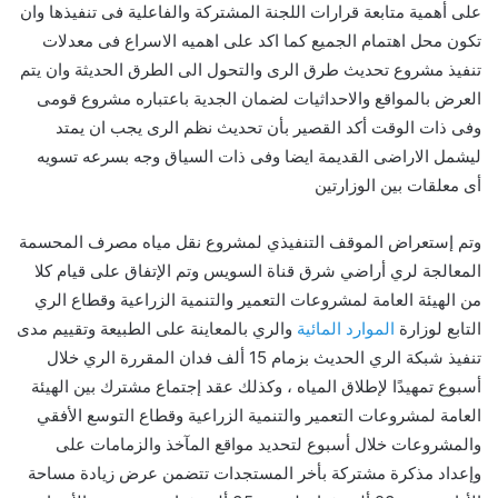
على أهمية متابعة قرارات اللجنة المشتركة والفاعلية فى تنفيذها وان
تكون محل اهتمام الجميع كما اكد على اهميه الاسراع فى معدلات
تنفيذ مشروع تحديث طرق الرى والتحول الى الطرق الحديثة وان يتم
العرض بالمواقع والاحداثيات لضمان الجدية باعتباره مشروع قومى
وفى ذات الوقت أكد القصير بأن تحديث نظم الرى يجب ان يمتد
ليشمل الاراضى القديمة ايضا وفى ذات السياق وجه بسرعه تسويه
أى معلقات بين الوزارتين
وتم إستعراض الموقف التنفيذي لمشروع نقل مياه مصرف المحسمة
المعالجة لري أراضي شرق قناة السويس وتم الإتفاق على قيام كلا
من الهيئة العامة لمشروعات التعمير والتنمية الزراعية وقطاع الري
التابع لوزارة
الموارد المائية
والري بالمعاينة على الطبيعة وتقييم مدى
تنفيذ شبكة الري الحديث بزمام 15 ألف فدان المقررة الري خلال
أسبوع تمهيدًا لإطلاق المياه ، وكذلك عقد إجتماع مشترك بين الهيئة
العامة لمشروعات التعمير والتنمية الزراعية وقطاع التوسع الأفقي
والمشروعات خلال أسبوع لتحديد مواقع المآخذ والزمامات على
وإعداد مذكرة مشتركة بأخر المستجدات تتضمن عرض زيادة مساحة