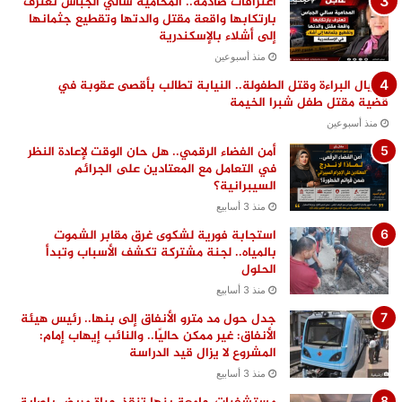
اعترافات صادمة.. المحامية سالي الجباس تعترف
بارتكابها واقعة مقتل والدتها وتقطيع جثمانها
إلى أشلاء بالإسكندرية
منذ أسبوعين
اغتيال البراءة وقتل الطفولة.. النيابة تطالب بأقصى عقوبة في
قضية مقتل طفل شبرا الخيمة
منذ أسبوعين
أمن الفضاء الرقمي.. هل حان الوقت لإعادة النظر
في التعامل مع المعتادين على الجرائم
السيبرانية؟
منذ 3 أسابيع
استجابة فورية لشكوى غرق مقابر الشموت
بالمياه.. لجنة مشتركة تكشف الأسباب وتبدأ
الحلول
منذ 3 أسابيع
جدل حول مد مترو الأنفاق إلى بنها.. رئيس هيئة
الأنفاق: غير ممكن حاليًا.. والنائب إيهاب إمام:
المشروع لا يزال قيد الدراسة
منذ 3 أسابيع