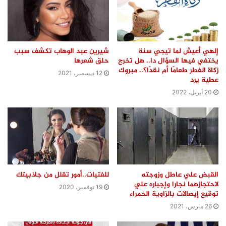
إلهي أعيش لما تيجي سنة
شيرين عبد الوهاب تكشف سبب
يختفي فيها السؤال دا.. هل تخرج
حلق شعرها
زكاة الفطر طعامًا أم نقدًا؟.. مبروك
12 ديسمبر، 2021
عطية يرد
20 أبريل، 2022
القبض علي عاطل وزوجته
للفتيات..أمور تقلل من جاذبيتك
لاحتجازهما نجارا وإجباره علي
19 نوفمبر، 2020
توقيع إيصالات بالزاوية الحمراء
26 مارس، 2021