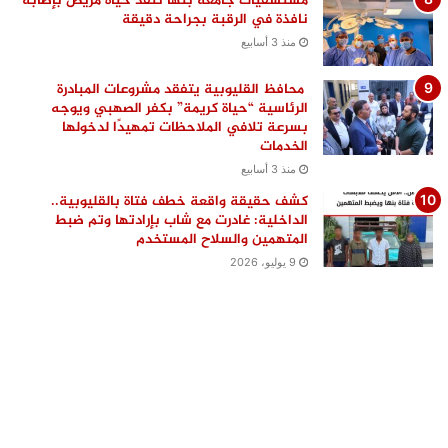
مستشفيات جامعة بنها تنقذ حياة مريض بإصابة
نافذة في الرقبة بجراحة دقيقة
منذ 3 أسابيع
محافظ القليوبية يتفقد مشروعات المبادرة
الرئاسية “حياة كريمة” بكفر الصهبي ويوجه
بسرعة تلافي الملاحظات تمهيدًا لدخولها
الخدمات
منذ 3 أسابيع
كشف حقيقة واقعة خطف فتاة بالقليوبية..
الداخلية: غادرت مع شاب بإرادتها وتم ضبط
المتهمين والسلاح المستخدم
9 يوليو، 2026