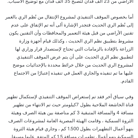
الأراضي من 23 ألف فدان لتصبح 35 ألف فدان مع توضيح الأسباب.
أما بخصوص الموقف التنفيذي لمشروع الإنتقال من نُظم الري بالغمر
إلى نُظم الري الحديث فتجدر الإشارة ألى أنه تم الإتفاق على عدم
تقنين الأراضي من قبل هيئة التعمير والمحافظات وأن التقنين يكون
مشروط بتطبيق نظم الري الحديث ، وكذلك قيام أجهزة وزارة
الزراعة بالإفادة بالزمامات التي تحتاج لإستصدار قرار وزاري لها
لتطبيق نظم الري الحديث على أن يتم عرض الموقف التنفيذي
لمشروع الري الحديث من خلال خرائط محددة بالإحداثيات موضح
عليها ما تم تنفيذه والجاري العمل في تنفيذه إعتبارًا من الاجتماع
القادم.
وفي سياق أخر فقد تم إستعراض الموقف التنفيذي لإستكمال تطهير
قناة الخاشعة الملاحية بطول 7كيلومتر حيث تم الانتهاء من تطهير
مسافة 4 والمسافة المتبقية 3 كم مناصفة بين هيئة الصرف وهيئة
الثروة السمكية ، وقامت الهيئة المصرية العامة لمشروعات الصرف
بنهو أعمال التطهيرات بطول 1.500 كم ، وجاري قيام هيئة الثروة
السمكية بنهو أعمال تطهيرات مسافة 1.5 كم المتفق عليها مسبقا.