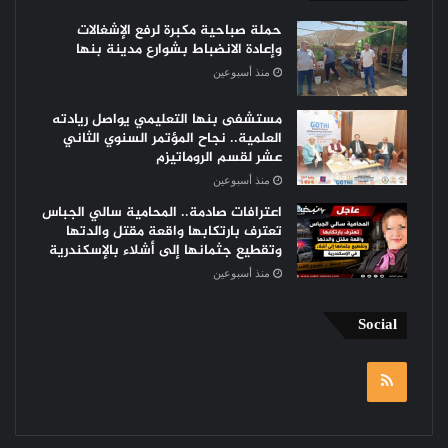
حملة صباحية مكبرة لرفع الإشغالات
وإعادة الانضباط بشوارع مدينة بنها
منذ أسبوعين
مستشفى بنها التعليمي يواصل ريادته
العلمية.. نجاح المؤتمر السنوي الثاني
عشر لقسم الروماتيزم
منذ أسبوعين
اعترافات صادمة.. المحامية سالي الجباس
تعترف بارتكابها واقعة مقتل والدتها
وتقطيع جثمانها إلى أشلاء بالإسكندرية
منذ أسبوعين
Social
RSS