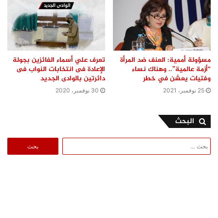
مسؤولة أممية: العنف ضد المرأة
تعرف علي أسماء الفائزين بجولة
“أزمة عالمية”.. وهناك نساء
الإعادة فى انتخابات النواب فى
وفتيات يعشن في خطر
دائرتين بالوادى الجديد
25 نوفمبر، 2021
30 نوفمبر، 2020
البحث
البحث
عن: