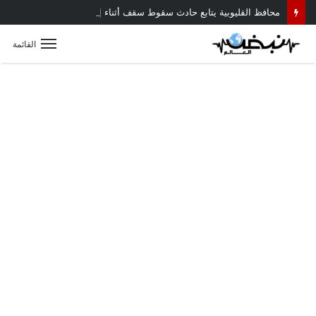
محافظ القليوبية يتابع حادث سقوط سقف أثناء إزالة مبنى مخالف بطوخ ويوجه بصرف إعانة عاجلة لأسرة العامل المتوفى
القائمة