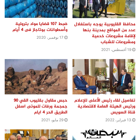
ضبط 107 قضايا مواد بترولية
محافظ القليوبية يوجه باستغلال
وأسطوانات بوتاجاز فى 4 أيام
عدد من المواقع بمدينة بنها
لإقامة مشروعات خدمية
17 نوفمبر، 2020
ومشروعات للشباب
19 أغسطس، 2021
تفاصيل لقاء رئيس الأعلى للإعلام
حبس مقاول بقليوب القي ٩٠
ورئيس الهيئة العامة لاقتصادية
جمجمة ورفات للموتى اسفل
قناة السويس
الطريق الحر ٤ ايام
13 فبراير، 2022
29 مايو، 2021