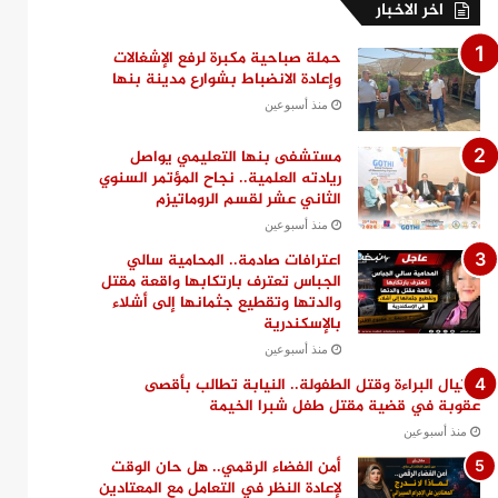
اخر الاخبار
حملة صباحية مكبرة لرفع الإشغالات
وإعادة الانضباط بشوارع مدينة بنها
منذ أسبوعين
مستشفى بنها التعليمي يواصل
ريادته العلمية.. نجاح المؤتمر السنوي
الثاني عشر لقسم الروماتيزم
منذ أسبوعين
اعترافات صادمة.. المحامية سالي
الجباس تعترف بارتكابها واقعة مقتل
والدتها وتقطيع جثمانها إلى أشلاء
بالإسكندرية
منذ أسبوعين
اغتيال البراءة وقتل الطفولة.. النيابة تطالب بأقصى
عقوبة في قضية مقتل طفل شبرا الخيمة
منذ أسبوعين
أمن الفضاء الرقمي.. هل حان الوقت
لإعادة النظر في التعامل مع المعتادين