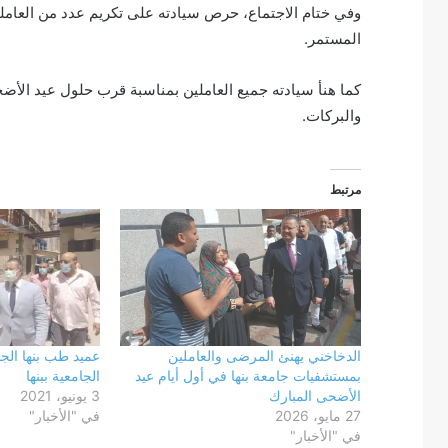
وفي ختام الاجتماع، حرص سيادته على تكريم عدد من العاملين
المستمر.
كما هنأ سيادته جميع العاملين بمناسبة قرب حلول عيد الأضحى 
والبركات.
مرتبط
الدخاخني يهنئ المرضى والعاملين
عميد طب بنها الج
بمستشفيات جامعة بنها في أول أيام عيد
الجامعية ببنها
الأضحى المبارك
3 يونيو، 2021
27 مايو، 2026
في "الأخبار"
في "الأخبار"