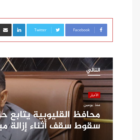
inkedIn
Twitter
Facebook
التالي
الأخبار
منذ يومين
محافظ القليوبية يتابع ح
سقوط سقف أثناء إزالة م
مخالف بطوخ ويوجه بصرف 