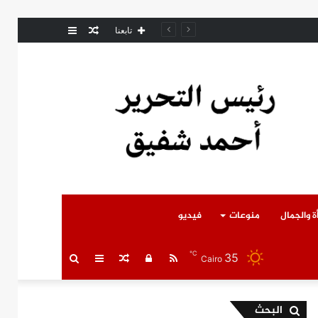
مقال
عمود
مل المتوفى
تابعنا
عشوائي
جانبي
ة والجمال
منوعات
فيديو
℃
35
RSS
تسجيل
مقال
عمود
بحث
Cairo
الدخول
عشوائي
جانبي
عن
البحث