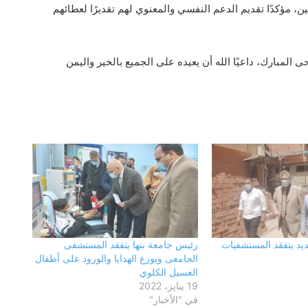
، مؤكدًا تقديم الدعم النفسي والمعنوي لهم تقديرًا لعطائهم
المبارك، داعيًا الله أن يعيده على الجميع بالخير واليمن
فحص شكوى بشأن بناء في مجول..
والمعاينة تؤكد سلامة الترخيص ومتابعة
التنفيذ ميدانيًا
حزب الجبهة الوطنية بالقليوبية: أمن مصر
وسيادتها خط أحمر.. والاصطفاف الوطني
ضرورة لمواجهة التحديات وحملات
ديد يتفقد المستشفيات
رئيس جامعة بنها يتفقد المستشفى
التضليل
الجامعى ويوزع الهدايا والورود على أطفال
الغسيل الكلوي
محافظ القليوبية يتفقد انتظام العمل
19 يناير، 2022
بالفترة المسائية للعيادات الخارجية
في "الأخبار"
بمستشفى بنها التعليمي عقب بدء