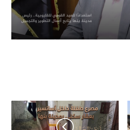
فى
استعدادًا للعيد القومي للقليوبية.. رئيس
مدينة بنها يتابع أعمال التطوير والتجميل
لظهور المدينة في أبهى صورها
محافظ القليوبية يبدأ جولته بشبين
القناطر بتفقد موقف السيارات ويوجه
بإعداد خطة شاملة لتطويره
فحص شكوى بشأن بناء في مجول..
والمعاينة تؤكد سلامة الترخيص ومتابعة
التنفيذ ميدانيًا
حزب الجبهة الوطنية بالقليوبية: أمن مصر
وسيادتها خط أحمر.. والاصطفاف الوطني
ضرورة لمواجهة التحديات وحملات
التضليل
محافظ القليوبية يتفقد انتظام العمل
بالفترة المسائية للعيادات الخارجية