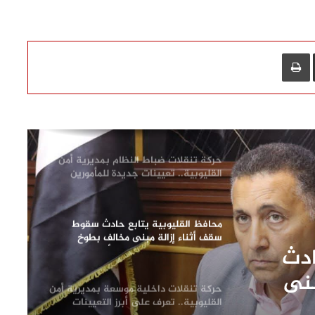
تشغيلها
رئيس مياه القليوبية يتفقد مصنع سويلم
لصناعة مواسير الفخار لبحث تعزيز التعاون
L
مشاركة عبر البريد
طباعة
ودعم الصناعة الوطنية
وزيرة التنمية المحلية والبيئة ومحافظ
القليوبية يفتتحان 3 مراكز تكنولوجية
جديدة بالقناطر الخيرية
حركة تنقلات ضباط النظام بمديرية أمن
القليوبية.. تعيينات جديدة للمأمورين
ونوابهم
محافظ القليوبية يتابع حادث سقوط
سقف أثناء إزالة مبنى مخالف بطوخ
ادث
ويوجه بصرف إعانة عاجلة لأسرة العامل
المتوفى
بنى
حركة تنقلات داخلية موسعة بمديرية أمن
إعانة
القليوبية.. تعرف على أبرز التعيينات