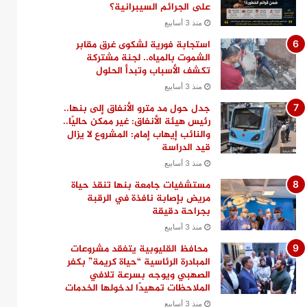
على الجرائم السيبرانية؟
منذ 3 أسابيع
استجابة فورية لشكوى غرق مقابر
الشموت بالمياه.. لجنة مشتركة
تكشف الأسباب وتبدأ الحلول
منذ 3 أسابيع
جدل حول مد مترو الأنفاق إلى بنها..
رئيس هيئة الأنفاق: غير ممكن حاليًا..
والنائب إيهاب إمام: المشروع لا يزال
قيد الدراسة
منذ 3 أسابيع
مستشفيات جامعة بنها تنقذ حياة
مريض بإصابة نافذة في الرقبة
بجراحة دقيقة
منذ 3 أسابيع
محافظ القليوبية يتفقد مشروعات
المبادرة الرئاسية “حياة كريمة” بكفر
الصهبي ويوجه بسرعة تلافي
الملاحظات تمهيدًا لدخولها الخدمات
منذ 3 أسابيع