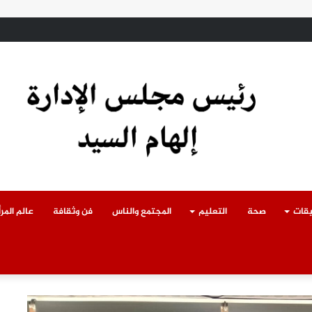
ادث سقوط سقف أثناء إزالة مبنى مخالف بطوخ ويوجه بصرف إعانة عاجلة لأسرة العا
يقات
صحة
التعليم
المجتمع والناس
فن وثقافة
عالم المرأ