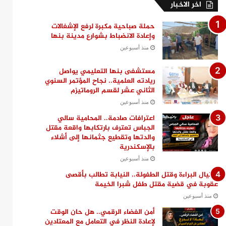
اخر الاخبار
حملة صباحية مكبرة لرفع الإشغالات
وإعادة الانضباط بشوارع مدينة بنها
منذ أسبوعين
مستشفى بنها التعليمي يواصل
ريادته العلمية.. نجاح المؤتمر السنوي
الثاني عشر لقسم الروماتيزم
منذ أسبوعين
اعترافات صادمة.. المحامية سالي
الجباس تعترف بارتكابها واقعة مقتل
والدتها وتقطيع جثمانها إلى أشلاء
بالإسكندرية
منذ أسبوعين
اغتيال البراءة وقتل الطفولة.. النيابة تطالب بأقصى
عقوبة في قضية مقتل طفل شبرا الخيمة
منذ أسبوعين
أمن الفضاء الرقمي.. هل حان الوقت
لإعادة النظر في التعامل مع المعتادين