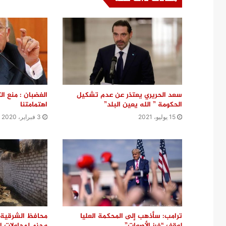
سعد الحريري يعتذر عن عدم تشكيل
الغضبان : منع ا
الحكومة ” الله يعين البلد”
اهتمامتنا
15 يوليو، 2021
3 فبراير، 2020
ترامب: سأذهب إلى المحكمة العليا
محافظ الشرقية 
لوقف “فرز الأصوات”
وحزم لمحاولات ال