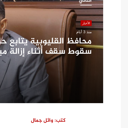
التالي
الأخبار
منذ 3 أيام
محافظ القليوبية يتابع ح
سقوط سقف أثناء إزالة م
مخالف بطوخ ويوجه بصرف 
عاجلة لأسرة العامل المتو
كتب: وائل جمال