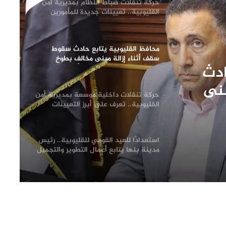
حركة تنقلات ضباط النظام بمديرية أمن
القليوبية.. تعيينات جديدة للمأمورين
ونوابهم
محافظ القليوبية يتابع حادث سقوط
سقف أثناء إزالة مبنى مخالف بطوخ
ادث
ويوجه بصرف إعانة عاجلة لأسرة العامل
المتوفى
بنى
حركة تنقلات داخلية موسعة بمديرية أمن
إعانة
القليوبية.. تعرف على أبرز التعيينات
فى
استعدادًا للعيد القومي للقليوبية.. رئيس
مدينة بنها يتابع أعمال التطوير والتجميل
لظهور المدينة في أبهى صورها
محافظ القليوبية يبدأ جولته بشبين
القناطر بتفقد موقف السيارات ويوجه
بإعداد خطة شاملة لتطويره