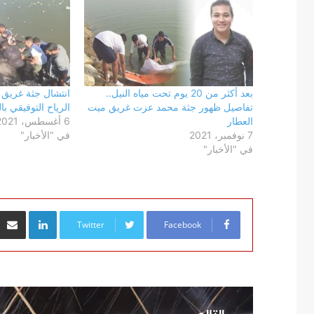
بعد أكثر من 20 يوم تحت مياه النيل..
انتشال جثة غريق م
تفاصيل ظهور جثة محمد عزت غريق ميت
الرياح التوفيقي بال
العطار
6 أغسطس، 2021
7 نوفمبر، 2021
في "الأخبار"
في "الأخبار"
inkedIn
Twitter
Facebook