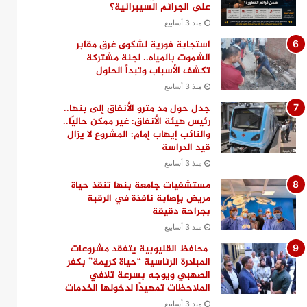
على الجرائم السيبرانية؟
منذ 3 أسابيع
استجابة فورية لشكوى غرق مقابر
الشموت بالمياه.. لجنة مشتركة
تكشف الأسباب وتبدأ الحلول
منذ 3 أسابيع
جدل حول مد مترو الأنفاق إلى بنها..
رئيس هيئة الأنفاق: غير ممكن حاليًا..
والنائب إيهاب إمام: المشروع لا يزال
قيد الدراسة
منذ 3 أسابيع
مستشفيات جامعة بنها تنقذ حياة
مريض بإصابة نافذة في الرقبة
بجراحة دقيقة
منذ 3 أسابيع
محافظ القليوبية يتفقد مشروعات
المبادرة الرئاسية “حياة كريمة” بكفر
الصهبي ويوجه بسرعة تلافي
الملاحظات تمهيدًا لدخولها الخدمات
منذ 3 أسابيع