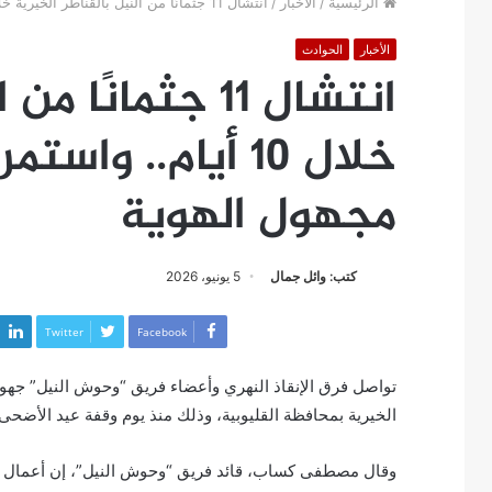
الرئيسية
/
الأخبار
/
انتشال 11 جثمانًا من النيل بالقناطر الخيرية خلال 10 أيام.. واستمرار البحث عن غريق مجهول الهوية
الأخبار
الحوادث
انتشال 11 جثمانً
خلال 10 أيام.. و
مجهول الهوية
كتب: وائل جمال
5 يونيو، 2026
Twitter
Facebook
تواصل فرق الإنقاذ النهري وأعضاء فريق “وحوش النيل” جهوده
الخيرية بمحافظة القليوبية، وذلك منذ يوم وقفة عيد الأضحى 