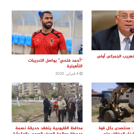
حركة تنقلات ضباط النظام بمديرية أمن
القليوبية.. تعيينات جديدة للمأمورين
ونوابهم
محافظ القليوبية يتابع حادث سقوط
سقف أثناء إزالة مبنى مخالف بطوخ
ويوجه بصرف إعانة عاجلة لأسرة العامل
المتوفى
لتهريب الجمركى أولى
“أحمد فتحي” يواصل التدريبات
حركة تنقلات داخلية موسعة بمديرية أمن
التأهيلية
القليوبية.. تعرف على أبرز التعيينات
4 فبراير، 2020
استعدادًا للعيد القومي للقليوبية.. رئيس
مدينة بنها يتابع أعمال التطوير والتجميل
لظهور المدينة في أبهى صورها
محافظ القليوبية يبدأ جولته بشبين
القناطر بتفقد موقف السيارات ويوجه
بإعداد خطة شاملة لتطويره
: سنتصدى بكل قوة
محافظ القليوبية يتفقد حديقة نسمة
بناء المخالف على
ومحطة معالجة الصرف الصحي بالعكرشة