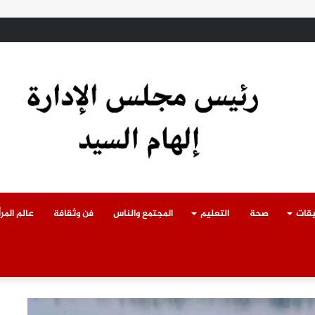
ادث سقوط سقف أثناء إزالة مبنى مخالف بطوخ ويوجه بصرف إعانة عاجلة لأسرة العا
يقات
صحة
التعليم
المجتمع والناس
فن وثقافة
عالم المرأ