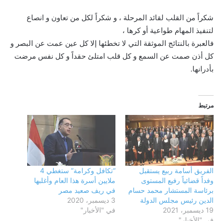
شكراً من القلب لقائد المرحلة ، و شكراً لكل من تعاون و انصاع
لتنفيذ المهام طواعية أو كرها ،
فالعبرة بالنتائج الموثقة التي لا تخطئها إلا كل عين عمت عن البصر و
كل أذن صمت عن السمع و كل قلب امتلئ حقداً و كل نفس مرضت
بأدرانها.
مرتبط
الفريق أسامة ربيع يستقبل
“تكافل وكرامة” ستغطي 4
وفداً قضائياً رفيع المستوى
ملايين أسرة هذا العام وأغلبها
برئاسة المستشار محمد حسام
في ريف صعيد مصر
الدين رئيس مجلس الدولة
3 ديسمبر، 2020
19 ديسمبر، 2021
في "الأخبار"
في "الأخبار"