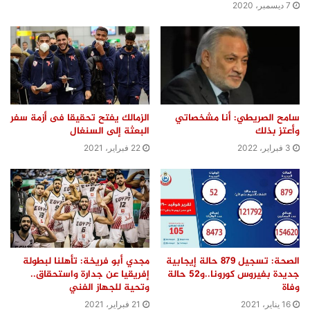
7 ديسمبر، 2020
سامح الصريطي: أنا مشخصاتي
الزمالك يفتح تحقيقا فى أزمة سفر
وأعتز بذلك
البعثة إلى السنغال
3 فبراير، 2022
22 فبراير، 2021
الصحة: تسجيل 879 حالة إيجابية
مجدي أبو فريخة: تأهلنا لبطولة
جديدة بفيروس كورونا..و52 حالة
إفريقيا عن جدارة واستحقاق..
وفاة
وتحية للجهاز الفني
16 يناير، 2021
21 فبراير، 2021