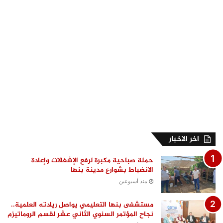
اخر الاخبار
حملة صباحية مكبرة لرفع الإشغالات وإعادة
الانضباط بشوارع مدينة بنها
منذ أسبوعين
مستشفى بنها التعليمي يواصل ريادته العلمية..
نجاح المؤتمر السنوي الثاني عشر لقسم الروماتيزم