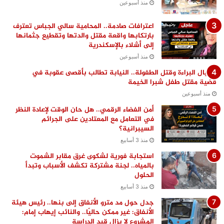
منذ أسبوعين
اعترافات صادمة.. المحامية سالي الجباس تعترف
بارتكابها واقعة مقتل والدتها وتقطيع جثمانها
إلى أشلاء بالإسكندرية
منذ أسبوعين
اغتيال البراءة وقتل الطفولة.. النيابة تطالب بأقصى عقوبة في
قضية مقتل طفل شبرا الخيمة
منذ أسبوعين
أمن الفضاء الرقمي.. هل حان الوقت لإعادة النظر
في التعامل مع المعتادين على الجرائم
السيبرانية؟
منذ 3 أسابيع
استجابة فورية لشكوى غرق مقابر الشموت
بالمياه.. لجنة مشتركة تكشف الأسباب وتبدأ
الحلول
منذ 3 أسابيع
جدل حول مد مترو الأنفاق إلى بنها.. رئيس هيئة
الأنفاق: غير ممكن حاليًا.. والنائب إيهاب إمام:
المشروع لا يزال قيد الدراسة