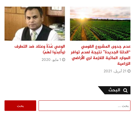
عدم جدوى المشروع القومي
الوعي عُدّةٌ وعتاد ضد التطرف
“الدلتا الجديدة” نتيجة لعدم توافر
(وأَعِدّوا لَهُمْ)
الموارد المائية اللازمة لري الأراضي
1 مايو، 2020
الزراعية
21 أبريل، 2021
البحث
البحث
عن: