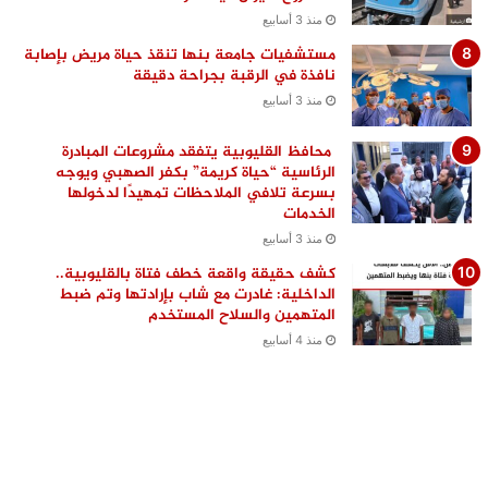
منذ 3 أسابيع
مستشفيات جامعة بنها تنقذ حياة مريض بإصابة
نافذة في الرقبة بجراحة دقيقة
منذ 3 أسابيع
محافظ القليوبية يتفقد مشروعات المبادرة
الرئاسية “حياة كريمة” بكفر الصهبي ويوجه
بسرعة تلافي الملاحظات تمهيدًا لدخولها
الخدمات
منذ 3 أسابيع
كشف حقيقة واقعة خطف فتاة بالقليوبية..
الداخلية: غادرت مع شاب بإرادتها وتم ضبط
المتهمين والسلاح المستخدم
منذ 4 أسابيع