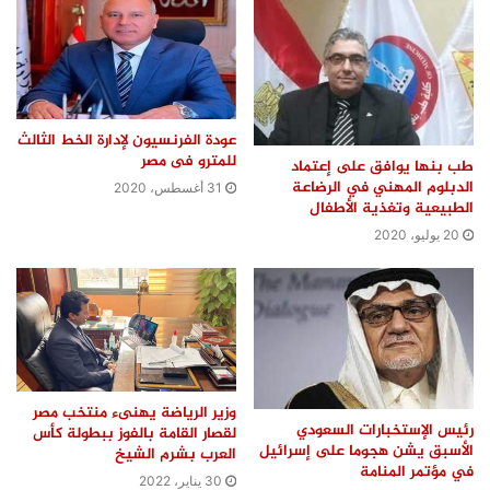
عودة الفرنسيون لإدارة الخط الثالث
للمترو فى مصر
طب بنها يوافق على إعتماد
الدبلوم المهني في الرضاعة
31 أغسطس، 2020
الطبيعية وتغذية الأطفال
20 يوليو، 2020
وزير الرياضة يهنىء منتخب مصر
رئيس الإستخبارات السعودي
لقصار القامة بالفوز ببطولة كأس
الأسبق يشن هجوما على إسرائيل
العرب بشرم الشيخ
في مؤتمر المنامة
30 يناير، 2022