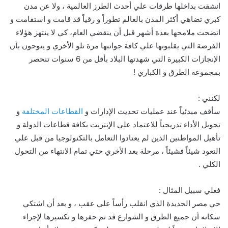
انشقت بداخلها طرقات علي أحدث الطرز العالمية ، ولا عن مدن
كبري تضاهي أكثر المدن بالعالم تطوراً و رقياً قد قامت و استقامت و
اتضحت ملامحها بعدة أشهر قبل أن ينقضي العام، كي لا ينتهز هؤلاء
الفرصة التي يقلبونها علي كافة جوانبها مرة تلو الأخري و ينوحون بأن
الإنجازات الكبيرة التي شهدتها البلاد بأقل من 6 سنوات تنحصر
بمجموعة الطرق و الكباري !
لكنني :
سأقف مبدئياً عند عمليات تحديث الإدارات و
القطاعات المختلفة
و
تحويل الأداء تدريجياً للاعتماد علي الإنترنت بكافة قطاعات الدولة و
تأهيل المواطنين الذين لم يعتادوا التعامل بالتكنولوجيا من قبل علي
التعود شيئاً فشيئاً ، مرحلة بعد الأخري حتي تمام الانتهاء من التحول
الكلي .
فعلي سبيل المثال :
حي مصر الجديدة الذي انقلب رأساً علي عقب ، و بعد أن اشتكي
سكانه أن جميع الطرق و الشوارع قد تم حفرها و تكسيرها لإجراء