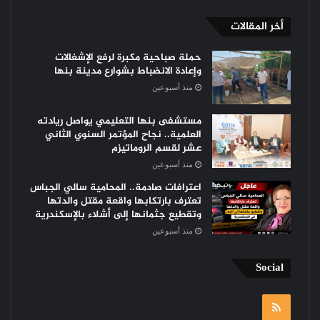
أخر المقالات
حملة صباحية مكبرة لرفع الإشغالات
وإعادة الانضباط بشوارع مدينة بنها
منذ أسبوعين
مستشفى بنها التعليمي يواصل ريادته
العلمية.. نجاح المؤتمر السنوي الثاني
عشر لقسم الروماتيزم
منذ أسبوعين
اعترافات صادمة.. المحامية سالي الجباس
تعترف بارتكابها واقعة مقتل والدتها
وتقطيع جثمانها إلى أشلاء بالإسكندرية
منذ أسبوعين
Social
RSS