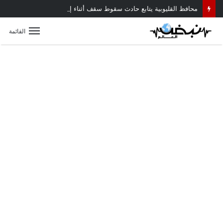
محافظ القليوبية يتابع حادث سقوط سقف أثناء إزالة مبنى مخالف بطوخ ويوجه بصرف إعانة عاجلة لأسرة العامل المتوفى
القائمة