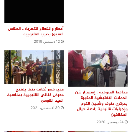
أمطار وانقطاع الكهرباء.. الطقس
السيئ يضرب القليوبية
12 ديسمبر، 2019
مدير قصر ثقافة بنها يفتتح
محافظ المنوفية : إستمرار شن
معرض فنانى القليوبية بمناسبة
الحملات التفتيشية المكبرة
العيد القومي
بمركزي منوف وشبين الكوم
30 أغسطس، 2021
وإجراءات قانونية رادعة حيال
المخالفين
24 ديسمبر، 2020