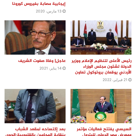
إيجابية مصابة بفيروس كورونا
13 مارس، 2020
رئيس الأعلى لتنظيم الإعلام ووزير
عاجل| وفاة صفوت الشريف
الدولة لشئون مجلس الوزراء
14 يناير، 2021
الأردني يوقعان بروتوكول تعاون
21 فبراير، 2022
السيسي يفتتح فعاليات مؤتمر
بعد إكتساحه لمقعد الشباب
ومعرض مصر الدولي للبترول
بنقابة المحامين بالقليوبية:الحوى