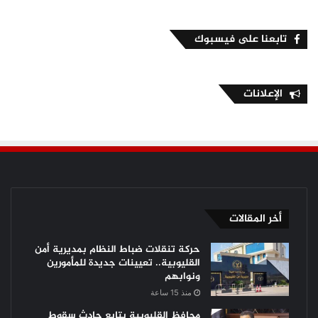
تابعنا على فيسبوك
الإعلانات
أخر المقالات
حركة تنقلات ضباط النظام بمديرية أمن
القليوبية.. تعيينات جديدة للمأمورين
ونوابهم
منذ 15 ساعة
محافظ القليوبية يتابع حادث سقوط