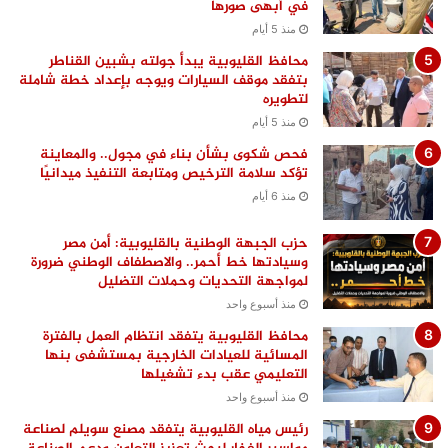
في أبهى صورها
منذ 5 أيام
محافظ القليوبية يبدأ جولته بشبين القناطر
بتفقد موقف السيارات ويوجه بإعداد خطة شاملة
لتطويره
منذ 5 أيام
فحص شكوى بشأن بناء في مجول.. والمعاينة
تؤكد سلامة الترخيص ومتابعة التنفيذ ميدانيًا
منذ 6 أيام
حزب الجبهة الوطنية بالقليوبية: أمن مصر
وسيادتها خط أحمر.. والاصطفاف الوطني ضرورة
لمواجهة التحديات وحملات التضليل
منذ أسبوع واحد
محافظ القليوبية يتفقد انتظام العمل بالفترة
المسائية للعيادات الخارجية بمستشفى بنها
التعليمي عقب بدء تشغيلها
منذ أسبوع واحد
رئيس مياه القليوبية يتفقد مصنع سويلم لصناعة