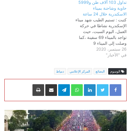
تداول 103 آلاف طن و5999
حاوية وشاحنة بميناء
الاسكندرية خلال 24 ساعة
كتبت : تسنيم الطيب شهد ميناء
الإسكندرية نشاطا في حركة
العمل، اليوم السبت، حيث
تواجد بالميناء 69 سفينة ،كما
وصلت إلى الميناء 9
26 سبتمبر، 2020
سفن،وغادرته 10،وبلغ عدد
في "الأخبار"
السفن العاملة على الأرصفة
في الشحن والتفريغ 24 سفينة
منهم سفن حاويات ،وبترول
الوسوم
البضائع
المركز الإعلامي
دمياط
،وبضائع عامة ،كما يتواجد
بالمخطاف الداخلي
سفينتان،وبالمخطاف الخارجي
LinkedIn
WhatsApp
Telegram
مشاركة عبر البريد
طباعة
13 سفينة سيتم دخول…