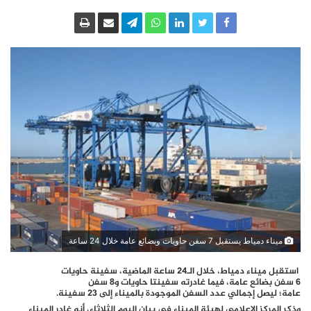
ميناء دمياط يستقبل 7 سفن حاويات وبضائع عامة خلال 24 ساعة
استقبل ميناء
دمياط، خلال الـ24 ساعة الماضية، سفينة حاويات
6 سفن بضائع عامة، فيما غادرته سفينتا حاويات و8 سفن
عامة؛ ليصل إجمالي عدد السفن الموجودة بالميناء إلى 23 سفينة.
وذكر المركز الإعلامي لهيئة الميناء في بيان اليوم الثلاثاء، أنه غادر الميناء