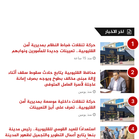
اخر الاخبار
حركة تنقلات ضباط النظام بمديرية أمن
القليوبية.. تعيينات جديدة للمأمورين ونوابهم
منذ 15 ساعة
محافظ القليوبية يتابع حادث سقوط سقف أثناء
إزالة مبنى مخالف بطوخ ويوجه بصرف إعانة
عاجلة لأسرة العامل المتوفى
منذ يومين
حركة تنقلات داخلية موسعة بمديرية أمن
القليوبية.. تعرف على أبرز التعيينات
منذ يومين
استعدادًا للعيد القومي للقليوبية.. رئيس مدينة
بنها يتابع أعمال التطوير والتجميل لظهور المدينة