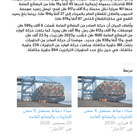
804 شاحنات بحمولة إجمالية قدرها 45 ألفا و19 طنا من البضائع العامة
منها 161 سيارة نقل محملة بـ6 آلاف و917 طن قمح؛ ليصل رصيد صومعة
الحبوب والغلال للقطاع العام بالميناء إلى 27 ألفا و194 طنا، بينما بلغ رصيد
القمح في مخازنالقطاع الخاص 87 ألفا و976 طنا.
وأضاف البيان أن حركة الصادر من البضائع العامة شملت 6 آلاف و590 طن
فوسفات، و9 آلاف و612 طن رمل، و18 ألف طن يوريا، كما بلغت حركة الوارد
من البضائع العامة 1600 طن خشب، و2023 طن زيت، و23.5 ألف طن
قمح، و13 ألفا و938 طن حديد.‎. موضحا أن حركة الصادر من الحاويات
بلغت 180 حاوية مكافئة، وبلغت حركة الوارد من الحاويات 239 حاوية
مكافئة، في حين بلغ عدد الحاويات الترانزيت 894 حاوية مكافئة.
مرتبط
ميناء دمياط يستقبل 4 سفن
ميناء دمياط يستقبل 6 سفن
للحاويات والبضائع العامة
للحاويات والبضائع العامة
9 فبراير، 2020
23 سبتمبر، 2020
في "الأخبار"
في "الأخبار"