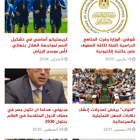
شوقي: الوزارة وفرت المناهج
كريستيانو أساسي في تشكيل
الدراسية كاملة لكافة الصفوف
النصر لمواجهة الهلال بنهائي
على مكتبة إلكترونية
كأس موسم الرياض
19 مارس، 2020
8 فبراير، 2024
“النواب” يرفض تعديلات إنشاء
مدبولي: هدفنا ان تكون مصر في
نقابات المهن التمثيلية
مصاف الدول المتقدمة في العالم
والسينمائية
بحلول 2030
26 ديسمبر، 2021
29 أغسطس، 2020