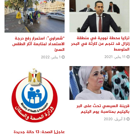
تركيا محطة نووية في منطقة
“شعراوي”: استمرار رفع درجة
زلزال قد تنجم عن كارثة في البحر
الاستعداد لمتابعة آثار الطقس
المتوسط
السئ
11 يناير، 2021
1 يناير، 2022
قرينة السيسي تحث على البر
باليتيم بمناسبة يوم اليتيم
3 أبريل، 2020
عاجل| الصحة: 13 حالة جديدة