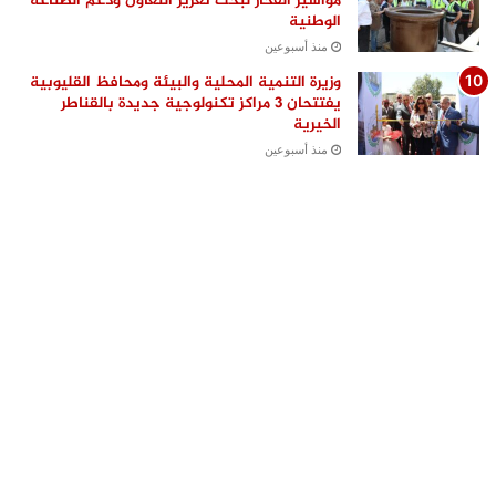
مواسير الفخار لبحث تعزيز التعاون ودعم الصناعة
الوطنية
منذ أسبوعين
وزيرة التنمية المحلية والبيئة ومحافظ القليوبية
يفتتحان 3 مراكز تكنولوجية جديدة بالقناطر
الخيرية
منذ أسبوعين