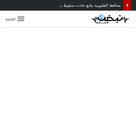
محافظ القليوبية يتابع حادث سقوط سقف أثناء إزالة مبنى مخالف بطوخ ويوجه بصرف إعانة عاجلة لأسرة العامل المتوفى
القائمة