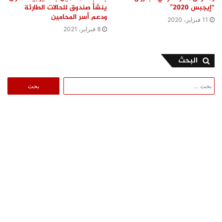
“إيجبس 2020”
ينشأ صندوق للحالات الطارئة
ودعم أسر المحامين
11 فبراير، 2020
8 فبراير، 2021
البحث
البحث
عن: