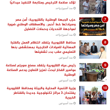
تؤكد سلامة الترخيص ومتابعة التنفيذ ميدانيًا
منذ أسبوع واحد
حزب الجبهة الوطنية بالقليوبية: أمن مصر
وسيادتها خط أحمر.. والاصطفاف الوطني ضرورة
لمواجهة التحديات وحملات التضليل
منذ أسبوع واحد
محافظ القليوبية يتفقد انتظام العمل بالفترة
المسائية للعيادات الخارجية بمستشفى بنها
التعليمي عقب بدء تشغيلها
منذ أسبوعين
رئيس مياه القليوبية يتفقد مصنع سويلم لصناعة
مواسير الفخار لبحث تعزيز التعاون ودعم الصناعة
الوطنية
منذ أسبوعين
وزيرة التنمية المحلية والبيئة ومحافظ القليوبية
يفتتحان 3 مراكز تكنولوجية جديدة بالقناطر
الخيرية
منذ أسبوعين