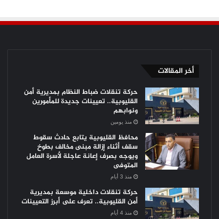
أخر المقالات
حركة تنقلات ضباط النظام بمديرية أمن
القليوبية.. تعيينات جديدة للمأمورين
ونوابهم
منذ يومين
محافظ القليوبية يتابع حادث سقوط
سقف أثناء إزالة مبنى مخالف بطوخ
ويوجه بصرف إعانة عاجلة لأسرة العامل
المتوفى
منذ 3 أيام
حركة تنقلات داخلية موسعة بمديرية
أمن القليوبية.. تعرف على أبرز التعيينات
منذ 4 أيام