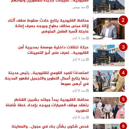
القليوبية.. تعيينات جديدة للمأمورين ونوابهم
منذ يومين
محافظ القليوبية يتابع حادث سقوط سقف أثناء
إزالة مبنى مخالف بطوخ ويوجه بصرف إعانة
عاجلة لأسرة العامل المتوفى
منذ 3 أيام
حركة تنقلات داخلية موسعة بمديرية أمن
القليوبية.. تعرف على أبرز التعيينات
منذ 4 أيام
استعدادًا للعيد القومي للقليوبية.. رئيس مدينة
بنها يتابع أعمال التطوير والتجميل لظهور المدينة
في أبهى صورها
منذ 6 أيام
محافظ القليوبية يبدأ جولته بشبين القناطر
بتفقد موقف السيارات ويوجه بإعداد خطة شاملة
لتطويره
منذ 6 أيام
فحص شكوى بشأن بناء في مجول.. والمعاينة