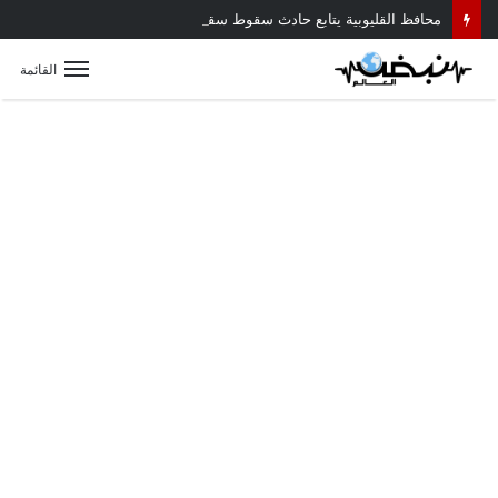
محافظ القليوبية يتابع حادث سقوط سقف أثناء إزالة مبنى مخالف بطوخ ويوجه بصرف إعانة عاجلة لأسرة العامل المتوفى
القائمة