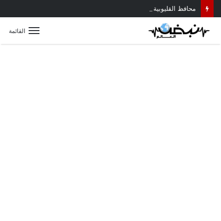
محافظ القليوبية يتابع حادث سقوط سقف أثناء إزالة مبنى مخالف بطوخ ويوجه بصرف إعانة عاجلة لأسرة العامل المتوفى
القائمة