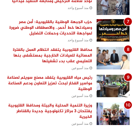
تؤكد سلامة الترخيص ومتابعة التنفيذ ميدانيًا
منذ أسبوع واحد
حزب الجبهة الوطنية بالقليوبية: أمن مصر
وسيادتها خط أحمر.. والاصطفاف الوطني ضرورة
لمواجهة التحديات وحملات التضليل
منذ أسبوع واحد
محافظ القليوبية يتفقد انتظام العمل بالفترة
المسائية للعيادات الخارجية بمستشفى بنها
التعليمي عقب بدء تشغيلها
منذ أسبوعين
رئيس مياه القليوبية يتفقد مصنع سويلم لصناعة
مواسير الفخار لبحث تعزيز التعاون ودعم الصناعة
الوطنية
منذ أسبوعين
وزيرة التنمية المحلية والبيئة ومحافظ القليوبية
يفتتحان 3 مراكز تكنولوجية جديدة بالقناطر
الخيرية
منذ أسبوعين