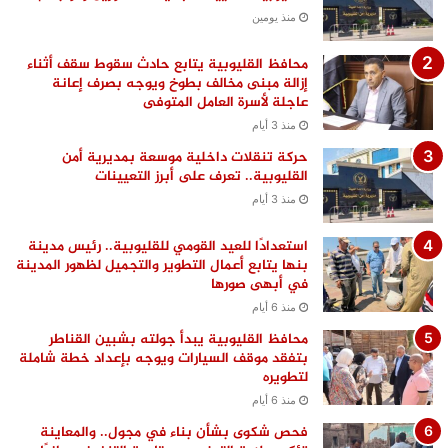
منذ يومين
محافظ القليوبية يتابع حادث سقوط سقف أثناء
إزالة مبنى مخالف بطوخ ويوجه بصرف إعانة
عاجلة لأسرة العامل المتوفى
منذ 3 أيام
حركة تنقلات داخلية موسعة بمديرية أمن
القليوبية.. تعرف على أبرز التعيينات
منذ 3 أيام
استعدادًا للعيد القومي للقليوبية.. رئيس مدينة
بنها يتابع أعمال التطوير والتجميل لظهور المدينة
في أبهى صورها
منذ 6 أيام
محافظ القليوبية يبدأ جولته بشبين القناطر
بتفقد موقف السيارات ويوجه بإعداد خطة شاملة
لتطويره
منذ 6 أيام
فحص شكوى بشأن بناء في مجول.. والمعاينة