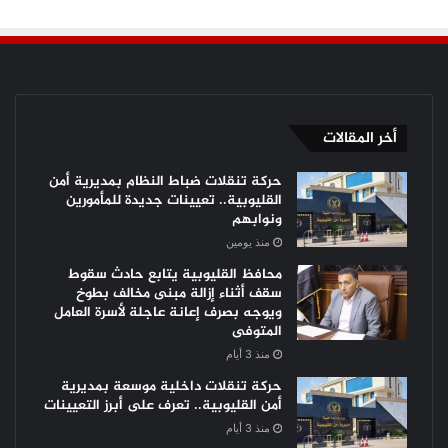
أخر المقالات
حركة تنقلات ضباط النظام بمديرية أمن
القليوبية.. تعيينات جديدة للمأمورين
ونوابهم
منذ يومين
محافظ القليوبية يتابع حادث سقوط
سقف أثناء إزالة مبنى مخالف بطوخ
ويوجه بصرف إعانة عاجلة لأسرة العامل
المتوفى
منذ 3 أيام
حركة تنقلات داخلية موسعة بمديرية
أمن القليوبية.. تعرف على أبرز التعيينات
منذ 3 أيام