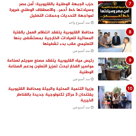
حزب الجبهة الوطنية بالقليوبية: أمن مصر
وسيادتها خط أحمر.. والاصطفاف الوطني ضرورة
لمواجهة التحديات وحملات التضليل
منذ أسبوع واحد
محافظ القليوبية يتفقد انتظام العمل بالفترة
المسائية للعيادات الخارجية بمستشفى بنها
التعليمي عقب بدء تشغيلها
منذ أسبوعين
رئيس مياه القليوبية يتفقد مصنع سويلم لصناعة
مواسير الفخار لبحث تعزيز التعاون ودعم الصناعة
الوطنية
منذ أسبوعين
وزيرة التنمية المحلية والبيئة ومحافظ القليوبية
يفتتحان 3 مراكز تكنولوجية جديدة بالقناطر
الخيرية
منذ أسبوعين