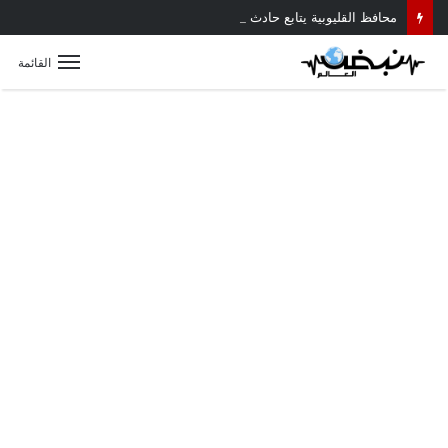
محافظ القليوبية يتابع حادث سقوط سقف أثناء إزالة مبنى مخالف بطوخ ويوجه بصرف إعانة عاجلة لأسرة العامل المتوفى
القائمة