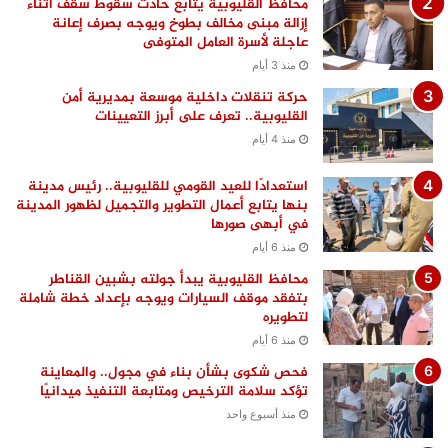
محافظ القليوبية يتابع حادث سقوط سقف أثناء
إزالة مبنى مخالف بطوخ ويوجه بصرف إعانة
عاجلة لأسرة العامل المتوفى
منذ 3 أيام
حركة تنقلات داخلية موسعة بمديرية أمن
القليوبية.. تعرف على أبرز التعيينات
منذ 4 أيام
استعدادًا للعيد القومي للقليوبية.. رئيس مدينة
بنها يتابع أعمال التطوير والتجميل لظهور المدينة
في أبهى صورها
منذ 6 أيام
محافظ القليوبية يبدأ جولته بشبين القناطر
بتفقد موقف السيارات ويوجه بإعداد خطة شاملة
لتطويره
منذ 6 أيام
فحص شكوى بشأن بناء في مجول.. والمعاينة
تؤكد سلامة الترخيص ومتابعة التنفيذ ميدانيًا
منذ أسبوع واحد