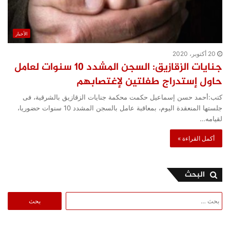
الأخبار
20 أكتوبر، 2020
جنايات الزقازيق: السجن المشدد 10 سنوات لعامل
حاول إستدراج طفلتين لإغتصابهم
كتب:أحمد حسن إسماعيل حكمت محكمة جنايات الزقازيق بالشرقية، فى
جلستها المنعقدة اليوم، بمعاقبة عامل بالسجن المشدد 10 سنوات حضوريا،
لقيامه…
أكمل القراءة »
البحث
البحث
عن: