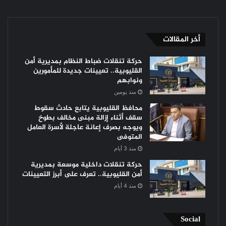
أخر المقالات
حركة تنقلات ضباط النظام بمديرية أمن
القليوبية.. تعيينات جديدة للمأمورين
ونوابهم
منذ يومين
محافظ القليوبية يتابع حادث سقوط
سقف أثناء إزالة مبنى مخالف بطوخ
ويوجه بصرف إعانة عاجلة لأسرة العامل
المتوفى
منذ 3 أيام
حركة تنقلات داخلية موسعة بمديرية
أمن القليوبية.. تعرف على أبرز التعيينات
منذ 4 أيام
Social