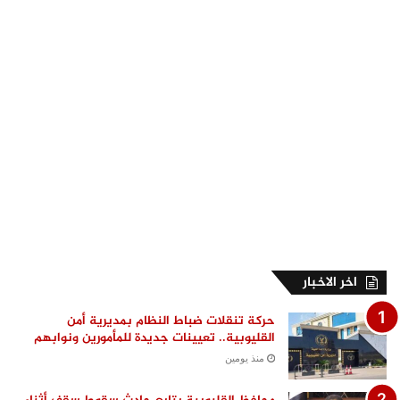
اخر الاخبار
حركة تنقلات ضباط النظام بمديرية أمن
القليوبية.. تعيينات جديدة للمأمورين ونوابهم
منذ يومين