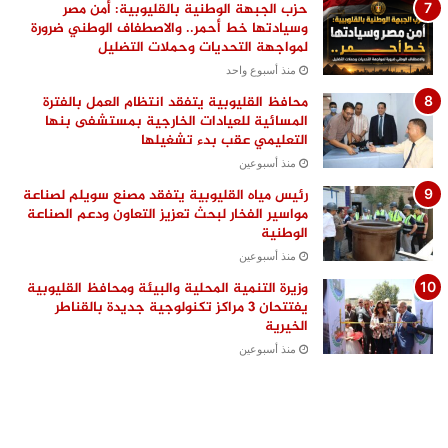
حزب الجبهة الوطنية بالقليوبية: أمن مصر
وسيادتها خط أحمر.. والاصطفاف الوطني ضرورة
لمواجهة التحديات وحملات التضليل
منذ أسبوع واحد
محافظ القليوبية يتفقد انتظام العمل بالفترة
المسائية للعيادات الخارجية بمستشفى بنها
التعليمي عقب بدء تشغيلها
منذ أسبوعين
رئيس مياه القليوبية يتفقد مصنع سويلم لصناعة
مواسير الفخار لبحث تعزيز التعاون ودعم الصناعة
الوطنية
منذ أسبوعين
وزيرة التنمية المحلية والبيئة ومحافظ القليوبية
يفتتحان 3 مراكز تكنولوجية جديدة بالقناطر
الخيرية
منذ أسبوعين