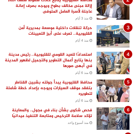
محافظ القليوبية يتابع حادث سقوط سقف أثناء
إزالة مبنى مخالف بطوخ ويوجه بصرف إعانة
عاجلة لأسرة العامل المتوفى
منذ 3 أيام
حركة تنقلات داخلية موسعة بمديرية أمن
القليوبية.. تعرف على أبرز التعيينات
منذ 4 أيام
استعدادًا للعيد القومي للقليوبية.. رئيس مدينة
بنها يتابع أعمال التطوير والتجميل لظهور المدينة
في أبهى صورها
منذ 6 أيام
محافظ القليوبية يبدأ جولته بشبين القناطر
بتفقد موقف السيارات ويوجه بإعداد خطة شاملة
لتطويره
منذ 6 أيام
فحص شكوى بشأن بناء في مجول.. والمعاينة
تؤكد سلامة الترخيص ومتابعة التنفيذ ميدانيًا
منذ أسبوع واحد