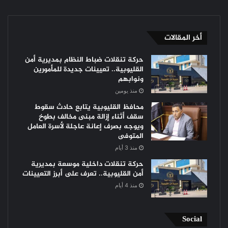
أخر المقالات
حركة تنقلات ضباط النظام بمديرية أمن
القليوبية.. تعيينات جديدة للمأمورين
ونوابهم
منذ يومين
محافظ القليوبية يتابع حادث سقوط
سقف أثناء إزالة مبنى مخالف بطوخ
ويوجه بصرف إعانة عاجلة لأسرة العامل
المتوفى
منذ 3 أيام
حركة تنقلات داخلية موسعة بمديرية
أمن القليوبية.. تعرف على أبرز التعيينات
منذ 4 أيام
Social