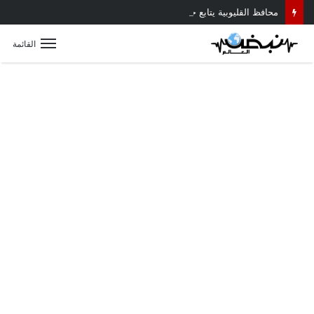
محافظ القليوبية يتابع حادث سقوط سقف أثناء إزالة مبنى مخالف بطوخ ويوجه بصرف إعانة عاجلة لأسرة العامل المتوفى
القائمة