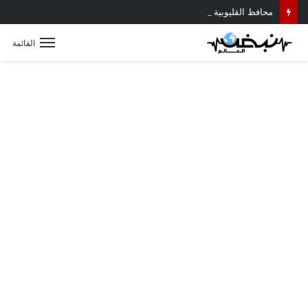
محافظ القليوبية يتابع حادث سقوط سقف أثناء إزالة مبنى مخالف بطوخ ويوجه بصرف إعانة عاجلة لأسرة العامل المتوفى
القائمة