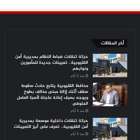
أخر المقالات
حركة تنقلات ضباط النظام بمديرية أمن
القليوبية.. تعيينات جديدة للمأمورين
ونوابهم
منذ 3 أيام
محافظ القليوبية يتابع حادث سقوط
سقف أثناء إزالة مبنى مخالف بطوخ
ويوجه بصرف إعانة عاجلة لأسرة العامل
المتوفى
منذ 4 أيام
حركة تنقلات داخلية موسعة بمديرية
أمن القليوبية.. تعرف على أبرز التعيينات
منذ 4 أيام