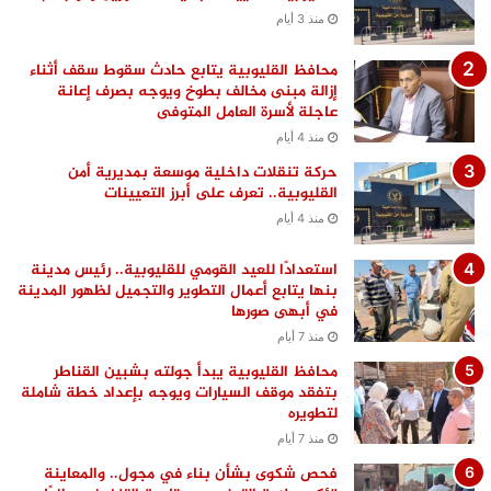
منذ 3 أيام
محافظ القليوبية يتابع حادث سقوط سقف أثناء
إزالة مبنى مخالف بطوخ ويوجه بصرف إعانة
عاجلة لأسرة العامل المتوفى
منذ 4 أيام
حركة تنقلات داخلية موسعة بمديرية أمن
القليوبية.. تعرف على أبرز التعيينات
منذ 4 أيام
استعدادًا للعيد القومي للقليوبية.. رئيس مدينة
بنها يتابع أعمال التطوير والتجميل لظهور المدينة
في أبهى صورها
منذ 7 أيام
محافظ القليوبية يبدأ جولته بشبين القناطر
بتفقد موقف السيارات ويوجه بإعداد خطة شاملة
لتطويره
منذ 7 أيام
فحص شكوى بشأن بناء في مجول.. والمعاينة