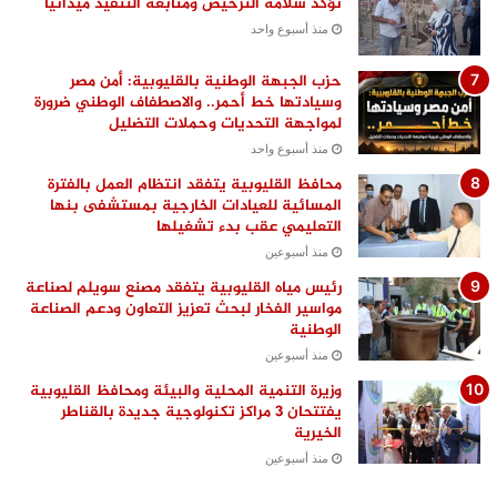
تؤكد سلامة الترخيص ومتابعة التنفيذ ميدانيًا
منذ أسبوع واحد
حزب الجبهة الوطنية بالقليوبية: أمن مصر
وسيادتها خط أحمر.. والاصطفاف الوطني ضرورة
لمواجهة التحديات وحملات التضليل
منذ أسبوع واحد
محافظ القليوبية يتفقد انتظام العمل بالفترة
المسائية للعيادات الخارجية بمستشفى بنها
التعليمي عقب بدء تشغيلها
منذ أسبوعين
رئيس مياه القليوبية يتفقد مصنع سويلم لصناعة
مواسير الفخار لبحث تعزيز التعاون ودعم الصناعة
الوطنية
منذ أسبوعين
وزيرة التنمية المحلية والبيئة ومحافظ القليوبية
يفتتحان 3 مراكز تكنولوجية جديدة بالقناطر
الخيرية
منذ أسبوعين