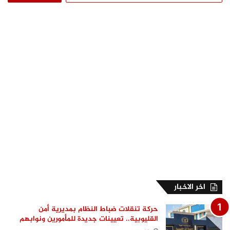
اخر الاخبار
حركة تنقلات ضباط النظام بمديرية أمن
القليوبية.. تعيينات جديدة للمأمورين ونوابهم