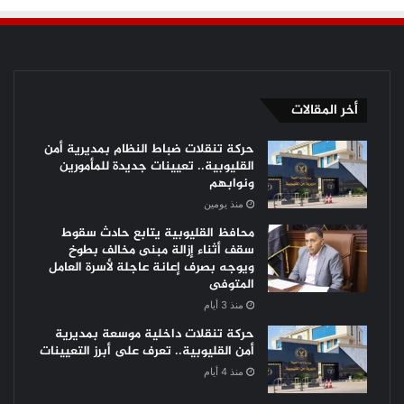
أخر المقالات
حركة تنقلات ضباط النظام بمديرية أمن
القليوبية.. تعيينات جديدة للمأمورين
ونوابهم
منذ يومين
محافظ القليوبية يتابع حادث سقوط
سقف أثناء إزالة مبنى مخالف بطوخ
ويوجه بصرف إعانة عاجلة لأسرة العامل
المتوفى
منذ 3 أيام
حركة تنقلات داخلية موسعة بمديرية
أمن القليوبية.. تعرف على أبرز التعيينات
منذ 4 أيام