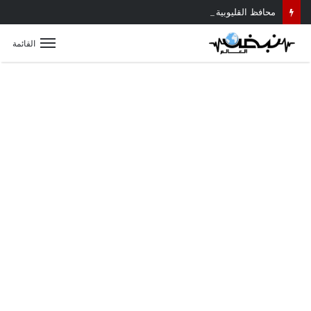
محافظ القليوبية يتابع حادث سقوط سقف أثناء إزالة مبنى مخالف بطوخ ويوجه بصرف إعانة عاجلة لأسرة العامل المتوفى
القائمة