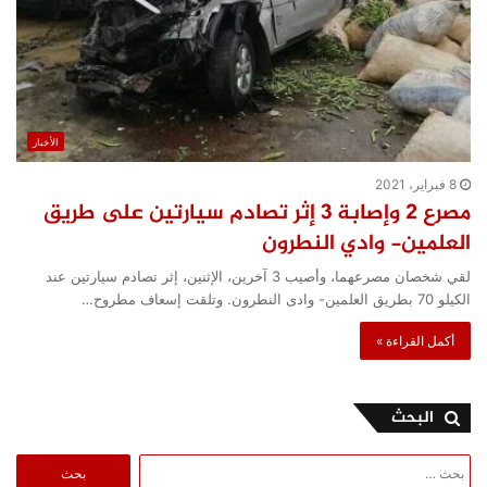
الأخبار
8 فبراير، 2021
مصرع 2 وإصابة 3 إثر تصادم سيارتين على طريق
العلمين- وادي النطرون
لقي شخصان مصرعهما، وأصيب 3 آخرين، الإثنين، إثر تصادم سيارتين عند
الكيلو 70 بطريق العلمين- وادى النطرون. وتلقت إسعاف مطروح…
أكمل القراءة »
البحث
البحث
عن: