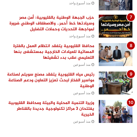
منذ أسبوع واحد
حزب الجبهة الوطنية بالقليوبية: أمن مصر
وسيادتها خط أحمر.. والاصطفاف الوطني ضرورة
لمواجهة التحديات وحملات التضليل
منذ أسبوع واحد
محافظ القليوبية يتفقد انتظام العمل بالفترة
المسائية للعيادات الخارجية بمستشفى بنها
التعليمي عقب بدء تشغيلها
منذ أسبوعين
رئيس مياه القليوبية يتفقد مصنع سويلم لصناعة
مواسير الفخار لبحث تعزيز التعاون ودعم الصناعة
الوطنية
منذ أسبوعين
وزيرة التنمية المحلية والبيئة ومحافظ القليوبية
يفتتحان 3 مراكز تكنولوجية جديدة بالقناطر
الخيرية
منذ أسبوعين