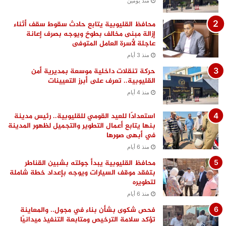
منذ يومين
محافظ القليوبية يتابع حادث سقوط سقف أثناء
إزالة مبنى مخالف بطوخ ويوجه بصرف إعانة
عاجلة لأسرة العامل المتوفى
منذ 3 أيام
حركة تنقلات داخلية موسعة بمديرية أمن
القليوبية.. تعرف على أبرز التعيينات
منذ 4 أيام
استعدادًا للعيد القومي للقليوبية.. رئيس مدينة
بنها يتابع أعمال التطوير والتجميل لظهور المدينة
في أبهى صورها
منذ 6 أيام
محافظ القليوبية يبدأ جولته بشبين القناطر
بتفقد موقف السيارات ويوجه بإعداد خطة شاملة
لتطويره
منذ 6 أيام
فحص شكوى بشأن بناء في مجول.. والمعاينة
تؤكد سلامة الترخيص ومتابعة التنفيذ ميدانيًا