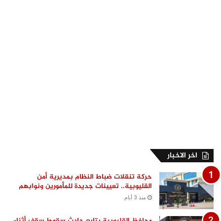
اخر الاخبار
حركة تنقلات ضباط النظام بمديرية أمن
القليوبية.. تعيينات جديدة للمأمورين ونوابهم
منذ 3 أيام
محافظ القليوبية يتابع حادث سقوط سقف أثناء