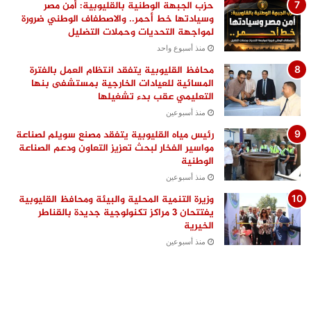
حزب الجبهة الوطنية بالقليوبية: أمن مصر
وسيادتها خط أحمر.. والاصطفاف الوطني ضرورة
لمواجهة التحديات وحملات التضليل
منذ أسبوع واحد
محافظ القليوبية يتفقد انتظام العمل بالفترة
المسائية للعيادات الخارجية بمستشفى بنها
التعليمي عقب بدء تشغيلها
منذ أسبوعين
رئيس مياه القليوبية يتفقد مصنع سويلم لصناعة
مواسير الفخار لبحث تعزيز التعاون ودعم الصناعة
الوطنية
منذ أسبوعين
وزيرة التنمية المحلية والبيئة ومحافظ القليوبية
يفتتحان 3 مراكز تكنولوجية جديدة بالقناطر
الخيرية
منذ أسبوعين