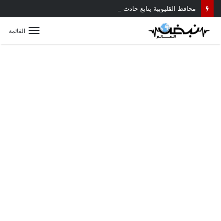
محافظ القليوبية يتابع حادث سقوط سقف أثناء إزالة مبنى مخالف بطوخ ويوجه بصرف إعانة عاجلة لأسرة العامل المتوفى
القائمة