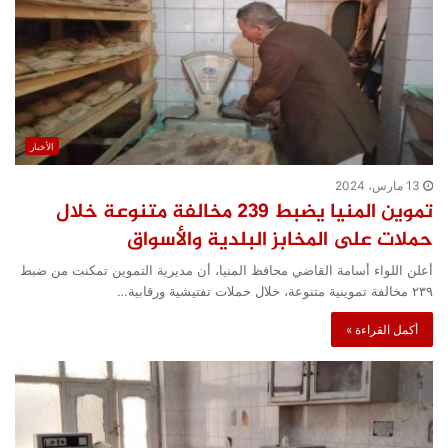
الأخبار
13 مارس، 2024
تموين المنيا يضبط ٢٣٩ مخالفة متنوعة خلال
حملات على المخابز البلدية والأسواق
أعلن اللواء أسامة القاضي محافظ المنيا، أن مديرية التموين تمكنت من ضبط
٢٣٩ مخالفة تموينية متنوعة، خلال حملات تفتيشية ورقابية…
أكمل القراءة »