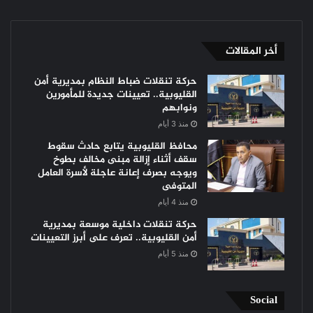
أخر المقالات
حركة تنقلات ضباط النظام بمديرية أمن
القليوبية.. تعيينات جديدة للمأمورين
ونوابهم
منذ 3 أيام
محافظ القليوبية يتابع حادث سقوط
سقف أثناء إزالة مبنى مخالف بطوخ
ويوجه بصرف إعانة عاجلة لأسرة العامل
المتوفى
منذ 4 أيام
حركة تنقلات داخلية موسعة بمديرية
أمن القليوبية.. تعرف على أبرز التعيينات
منذ 5 أيام
Social