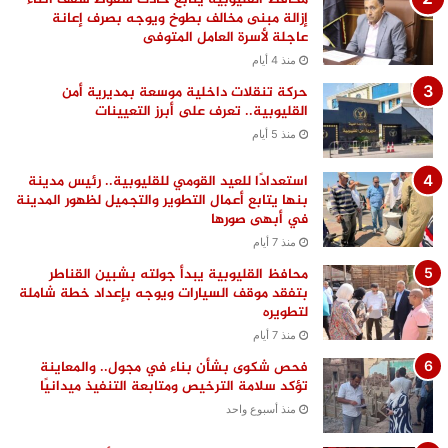
إزالة مبنى مخالف بطوخ ويوجه بصرف إعانة
عاجلة لأسرة العامل المتوفى
منذ 4 أيام
حركة تنقلات داخلية موسعة بمديرية أمن
القليوبية.. تعرف على أبرز التعيينات
منذ 5 أيام
استعدادًا للعيد القومي للقليوبية.. رئيس مدينة
بنها يتابع أعمال التطوير والتجميل لظهور المدينة
في أبهى صورها
منذ 7 أيام
محافظ القليوبية يبدأ جولته بشبين القناطر
بتفقد موقف السيارات ويوجه بإعداد خطة شاملة
لتطويره
منذ 7 أيام
فحص شكوى بشأن بناء في مجول.. والمعاينة
تؤكد سلامة الترخيص ومتابعة التنفيذ ميدانيًا
منذ أسبوع واحد