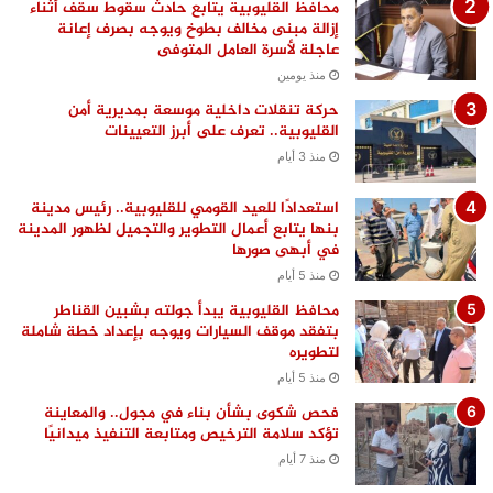
محافظ القليوبية يتابع حادث سقوط سقف أثناء
إزالة مبنى مخالف بطوخ ويوجه بصرف إعانة
عاجلة لأسرة العامل المتوفى
منذ يومين
حركة تنقلات داخلية موسعة بمديرية أمن
القليوبية.. تعرف على أبرز التعيينات
منذ 3 أيام
استعدادًا للعيد القومي للقليوبية.. رئيس مدينة
بنها يتابع أعمال التطوير والتجميل لظهور المدينة
في أبهى صورها
منذ 5 أيام
محافظ القليوبية يبدأ جولته بشبين القناطر
بتفقد موقف السيارات ويوجه بإعداد خطة شاملة
لتطويره
منذ 5 أيام
فحص شكوى بشأن بناء في مجول.. والمعاينة
تؤكد سلامة الترخيص ومتابعة التنفيذ ميدانيًا
منذ 7 أيام