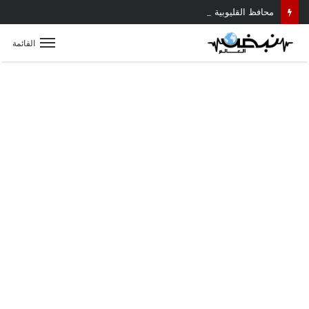
محافظ القليوبية يتابع حادث سقوط سقف أثناء إزالة مبنى مخالف بطوخ ويوجه بصرف إعانة عاجلة لأسرة العامل المتوفى
القائمة