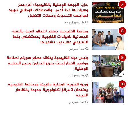
حزب الجبهة الوطنية بالقليوبية: أمن مصر
وسيادتها خط أحمر.. والاصطفاف الوطني ضرورة
لمواجهة التحديات وحملات التضليل
منذ أسبوع واحد
محافظ القليوبية يتفقد انتظام العمل بالفترة
المسائية للعيادات الخارجية بمستشفى بنها
التعليمي عقب بدء تشغيلها
منذ أسبوعين
رئيس مياه القليوبية يتفقد مصنع سويلم لصناعة
مواسير الفخار لبحث تعزيز التعاون ودعم الصناعة
الوطنية
منذ أسبوعين
وزيرة التنمية المحلية والبيئة ومحافظ القليوبية
يفتتحان 3 مراكز تكنولوجية جديدة بالقناطر
الخيرية
منذ أسبوعين