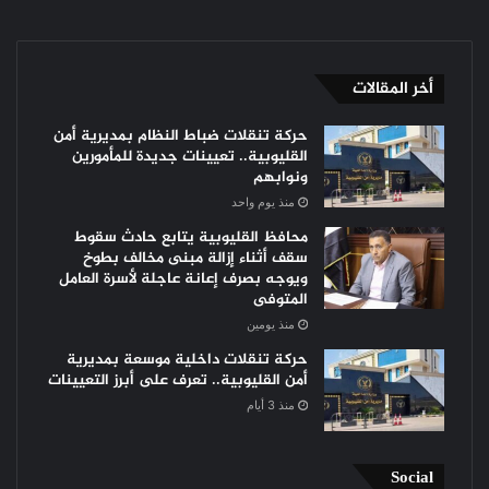
أخر المقالات
حركة تنقلات ضباط النظام بمديرية أمن
القليوبية.. تعيينات جديدة للمأمورين
ونوابهم
منذ يوم واحد
محافظ القليوبية يتابع حادث سقوط
سقف أثناء إزالة مبنى مخالف بطوخ
ويوجه بصرف إعانة عاجلة لأسرة العامل
المتوفى
منذ يومين
حركة تنقلات داخلية موسعة بمديرية
أمن القليوبية.. تعرف على أبرز التعيينات
منذ 3 أيام
Social