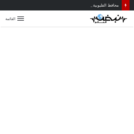
محافظ القليوبية يتابع حادث سقوط سقف أثناء إزالة مبنى مخالف بطوخ ويوجه بصرف إعانة عاجلة لأسرة العامل المتوفى
القائمة