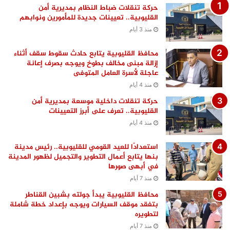
حركة تنقلات ضباط النظام بمديرية أمن
القليوبية.. تعيينات جديدة للمأمورين ونوابهم
منذ 3 أيام
محافظ القليوبية يتابع حادث سقوط سقف أثناء
إزالة مبنى مخالف بطوخ ويوجه بصرف إعانة
عاجلة لأسرة العامل المتوفى
منذ 4 أيام
حركة تنقلات داخلية موسعة بمديرية أمن
القليوبية.. تعرف على أبرز التعيينات
منذ 4 أيام
استعدادًا للعيد القومي للقليوبية.. رئيس مدينة
بنها يتابع أعمال التطوير والتجميل لظهور المدينة
في أبهى صورها
منذ 7 أيام
محافظ القليوبية يبدأ جولته بشبين القناطر
بتفقد موقف السيارات ويوجه بإعداد خطة شاملة
لتطويره
منذ 7 أيام