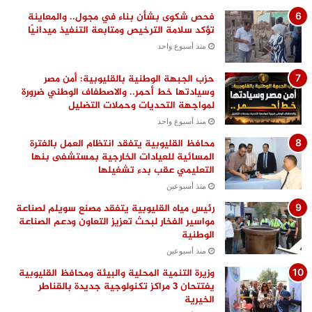
فحص شكوى بشأن بناء في مجول.. والمعاينة
تؤكد سلامة الترخيص ومتابعة التنفيذ ميدانيًا
منذ أسبوع واحد
حزب الجبهة الوطنية بالقليوبية: أمن مصر
وسيادتها خط أحمر.. والاصطفاف الوطني ضرورة
لمواجهة التحديات وحملات التضليل
منذ أسبوع واحد
محافظ القليوبية يتفقد انتظام العمل بالفترة
المسائية للعيادات الخارجية بمستشفى بنها
التعليمي عقب بدء تشغيلها
منذ أسبوعين
رئيس مياه القليوبية يتفقد مصنع سويلم لصناعة
مواسير الفخار لبحث تعزيز التعاون ودعم الصناعة
الوطنية
منذ أسبوعين
وزيرة التنمية المحلية والبيئة ومحافظ القليوبية
يفتتحان 3 مراكز تكنولوجية جديدة بالقناطر
الخيرية