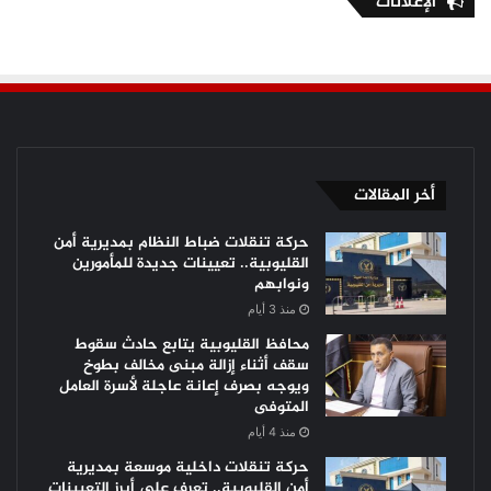
الإعلانات
أخر المقالات
حركة تنقلات ضباط النظام بمديرية أمن
القليوبية.. تعيينات جديدة للمأمورين
ونوابهم
منذ 3 أيام
محافظ القليوبية يتابع حادث سقوط
سقف أثناء إزالة مبنى مخالف بطوخ
ويوجه بصرف إعانة عاجلة لأسرة العامل
المتوفى
منذ 4 أيام
حركة تنقلات داخلية موسعة بمديرية
أمن القليوبية.. تعرف على أبرز التعيينات