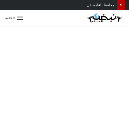
محافظ القليوبية يتابع حادث سقوط سقف أثناء إزالة مبنى مخالف بطوخ ويوجه بصرف إعانة عاجلة لأسرة العامل المتوفى
القائمة