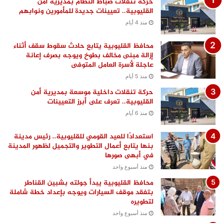
حركة تنقلات ضباط النظام بمديرية أمن
القليوبية.. تعيينات جديدة للمأمورين ونوابهم
منذ 4 أيام
محافظ القليوبية يتابع حادث سقوط سقف أثناء
إزالة مبنى مخالف بطوخ ويوجه بصرف إعانة
عاجلة لأسرة العامل المتوفى
منذ 5 أيام
حركة تنقلات داخلية موسعة بمديرية أمن
القليوبية.. تعرف على أبرز التعيينات
منذ 6 أيام
استعدادًا للعيد القومي للقليوبية.. رئيس مدينة
بنها يتابع أعمال التطوير والتجميل لظهور المدينة
في أبهى صورها
منذ أسبوع واحد
محافظ القليوبية يبدأ جولته بشبين القناطر
بتفقد موقف السيارات ويوجه بإعداد خطة شاملة
لتطويره
منذ أسبوع واحد