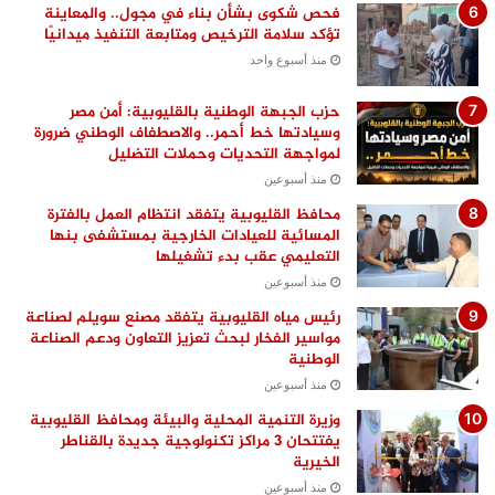
فحص شكوى بشأن بناء في مجول.. والمعاينة
تؤكد سلامة الترخيص ومتابعة التنفيذ ميدانيًا
منذ أسبوع واحد
حزب الجبهة الوطنية بالقليوبية: أمن مصر
وسيادتها خط أحمر.. والاصطفاف الوطني ضرورة
لمواجهة التحديات وحملات التضليل
منذ أسبوعين
محافظ القليوبية يتفقد انتظام العمل بالفترة
المسائية للعيادات الخارجية بمستشفى بنها
التعليمي عقب بدء تشغيلها
منذ أسبوعين
رئيس مياه القليوبية يتفقد مصنع سويلم لصناعة
مواسير الفخار لبحث تعزيز التعاون ودعم الصناعة
الوطنية
منذ أسبوعين
وزيرة التنمية المحلية والبيئة ومحافظ القليوبية
يفتتحان 3 مراكز تكنولوجية جديدة بالقناطر
الخيرية
منذ أسبوعين