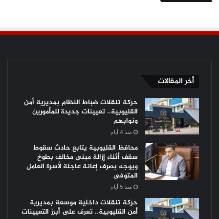
أخر المقالات
حركة تنقلات ضباط النظام بمديرية أمن
القليوبية.. تعيينات جديدة للمأمورين
ونوابهم
منذ 4 أيام
محافظ القليوبية يتابع حادث سقوط
سقف أثناء إزالة مبنى مخالف بطوخ
ويوجه بصرف إعانة عاجلة لأسرة العامل
المتوفى
منذ 5 أيام
حركة تنقلات داخلية موسعة بمديرية
أمن القليوبية.. تعرف على أبرز التعيينات