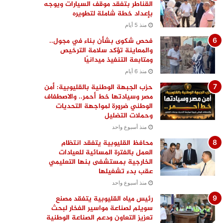
القناطر بتفقد موقف السيارات ويوجه
بإعداد خطة شاملة لتطويره
منذ 5 أيام
فحص شكوى بشأن بناء في مجول..
والمعاينة تؤكد سلامة الترخيص
ومتابعة التنفيذ ميدانيًا
منذ 6 أيام
حزب الجبهة الوطنية بالقليوبية: أمن
مصر وسيادتها خط أحمر.. والاصطفاف
الوطني ضرورة لمواجهة التحديات
وحملات التضليل
منذ أسبوع واحد
محافظ القليوبية يتفقد انتظام
العمل بالفترة المسائية للعيادات
الخارجية بمستشفى بنها التعليمي
عقب بدء تشغيلها
منذ أسبوع واحد
رئيس مياه القليوبية يتفقد مصنع
سويلم لصناعة مواسير الفخار لبحث
تعزيز التعاون ودعم الصناعة الوطنية