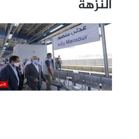
النزهة
الأخب