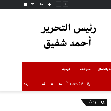
مقال
عمود
مل المتوفى
تابعنا
عشوائي
جانبي
ة والجمال
منوعات
فيديو
℃
28
RSS
تسجيل
مقال
عمود
بحث
Cairo
الدخول
عشوائي
جانبي
عن
البحث