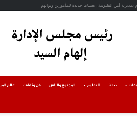
ادث سقوط سقف أثناء إزالة مبنى مخالف بطوخ ويوجه بصرف إعانة عاجلة لأسرة العا
يقات
صحة
التعليم
المجتمع والناس
فن وثقافة
عالم المرأ