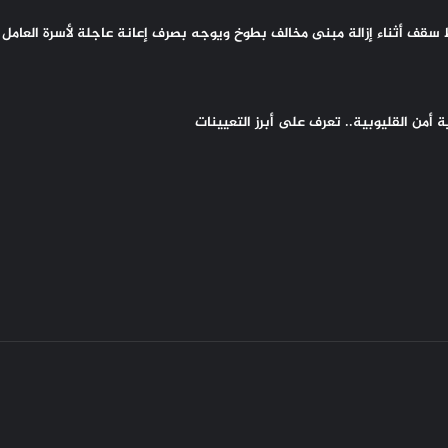
سقف أثناء إزالة مبنى مخالف بطوخ ويوجه بصرف إعانة عاجلة لأسرة العامل 
أمن القليوبية.. تعرف على أبرز التعيينات