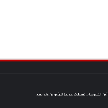
من القليوبية.. تعيينات جديدة للمأمورين ونوابهم