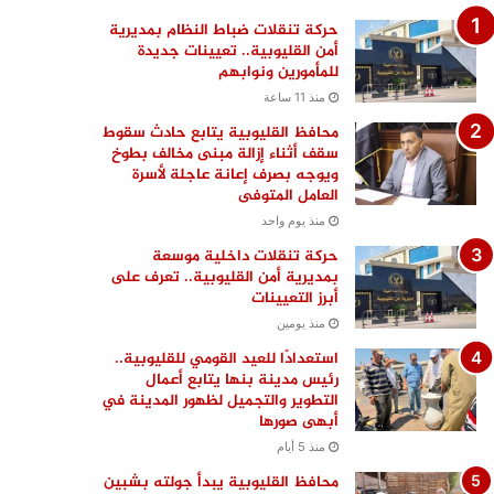
حركة تنقلات ضباط النظام بمديرية
أمن القليوبية.. تعيينات جديدة
للمأمورين ونوابهم
منذ 11 ساعة
محافظ القليوبية يتابع حادث سقوط
سقف أثناء إزالة مبنى مخالف بطوخ
ويوجه بصرف إعانة عاجلة لأسرة
العامل المتوفى
منذ يوم واحد
حركة تنقلات داخلية موسعة
بمديرية أمن القليوبية.. تعرف على
أبرز التعيينات
منذ يومين
استعدادًا للعيد القومي للقليوبية..
رئيس مدينة بنها يتابع أعمال
التطوير والتجميل لظهور المدينة في
أبهى صورها
منذ 5 أيام
محافظ القليوبية يبدأ جولته بشبين