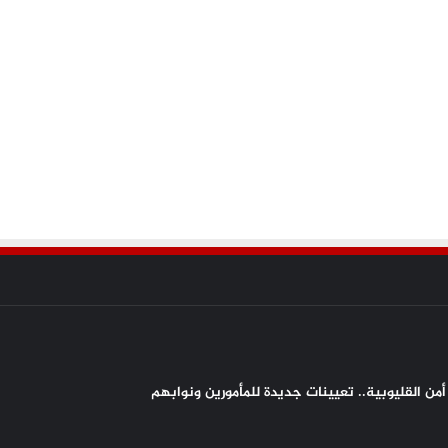
من القليوبية.. تعيينات جديدة للمأمورين ونوابهم