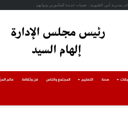
حادث سقوط سقف أثناء إزالة مبنى مخالف بطوخ ويوجه بصرف إعانة عاجلة لأسرة الع
يقات
صحة
التعليم
المجتمع والناس
فن وثقافة
عالم المرأ