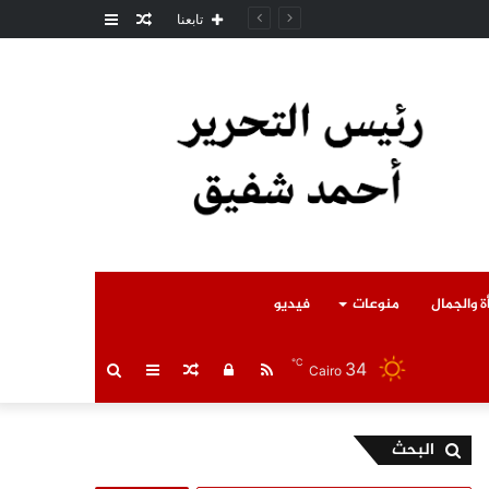
مقال
عمود
امل المتوفى
تابعنا
عشوائي
جانبي
ة والجمال
منوعات
فيديو
℃
34
RSS
تسجيل
مقال
عمود
بحث
Cairo
الدخول
عشوائي
جانبي
عن
البحث