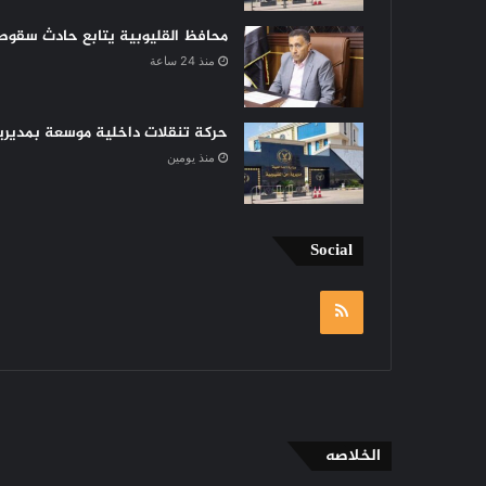
محافظ القليوبية يتابع حادث سقوط 
منذ 24 ساعة
حركة تنقلات داخلية موسعة بمديرية 
منذ يومين
Social
RSS
الخلاصه