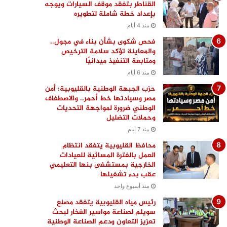
القناطر بتفقد موقف السيارات ويوجه
بإعداد خطة شاملة لتطويره
منذ 4 أيام
فحص شكوى بشأن بناء في مجول..
والمعاينة تؤكد سلامة الترخيص
ومتابعة التنفيذ ميدانيًا
منذ 6 أيام
حزب الجبهة الوطنية بالقليوبية: أمن
مصر وسيادتها خط أحمر.. والاصطفاف
الوطني ضرورة لمواجهة التحديات
وحملات التضليل
منذ 7 أيام
محافظ القليوبية يتفقد انتظام
العمل بالفترة المسائية للعيادات
الخارجية بمستشفى بنها التعليمي
عقب بدء تشغيلها
منذ أسبوع واحد
رئيس مياه القليوبية يتفقد مصنع
سويلم لصناعة مواسير الفخار لبحث
تعزيز التعاون ودعم الصناعة الوطنية