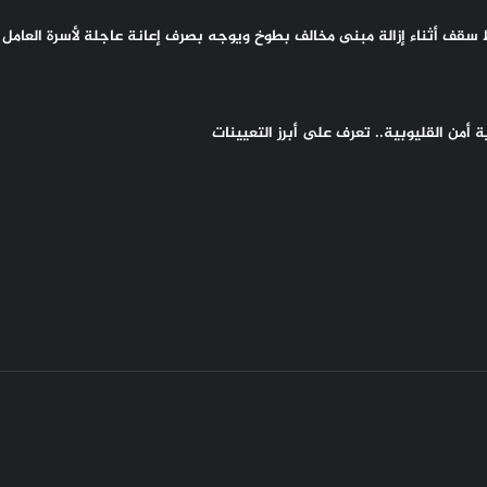
سقف أثناء إزالة مبنى مخالف بطوخ ويوجه بصرف إعانة عاجلة لأسرة العامل 
أمن القليوبية.. تعرف على أبرز التعيينات