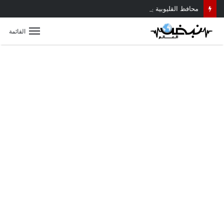
محافظ القليوبية يتابع حادث سقوط سقف أثناء إزالة مبنى مخالف بطوخ ويوجه بصرف إعانة عاجلة لأسرة العامل المتوفى
القائمة