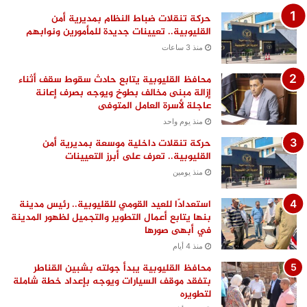
حركة تنقلات ضباط النظام بمديرية أمن
القليوبية.. تعيينات جديدة للمأمورين ونوابهم
منذ 3 ساعات
محافظ القليوبية يتابع حادث سقوط سقف أثناء
إزالة مبنى مخالف بطوخ ويوجه بصرف إعانة
عاجلة لأسرة العامل المتوفى
منذ يوم واحد
حركة تنقلات داخلية موسعة بمديرية أمن
القليوبية.. تعرف على أبرز التعيينات
منذ يومين
استعدادًا للعيد القومي للقليوبية.. رئيس مدينة
بنها يتابع أعمال التطوير والتجميل لظهور المدينة
في أبهى صورها
منذ 4 أيام
محافظ القليوبية يبدأ جولته بشبين القناطر
بتفقد موقف السيارات ويوجه بإعداد خطة شاملة
لتطويره