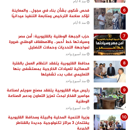
منذ 4 أيام
فحص شكوى بشأن بناء في مجول.. والمعاينة
تؤكد سلامة الترخيص ومتابعة التنفيذ ميدانيًا
منذ 6 أيام
حزب الجبهة الوطنية بالقليوبية: أمن مصر
وسيادتها خط أحمر.. والاصطفاف الوطني ضرورة
لمواجهة التحديات وحملات التضليل
منذ أسبوع واحد
محافظ القليوبية يتفقد انتظام العمل بالفترة
المسائية للعيادات الخارجية بمستشفى بنها
التعليمي عقب بدء تشغيلها
منذ أسبوع واحد
رئيس مياه القليوبية يتفقد مصنع سويلم لصناعة
مواسير الفخار لبحث تعزيز التعاون ودعم الصناعة
الوطنية
منذ أسبوع واحد
وزيرة التنمية المحلية والبيئة ومحافظ القليوبية
يفتتحان 3 مراكز تكنولوجية جديدة بالقناطر
الخيرية