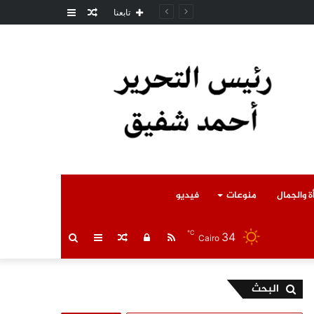
مقال
عمود
تابعنا
عشوائي
جانبي
ة والجمال
منوعات
فيديو
℃
34
RSS
تسجيل
مقال
عمود
بحث
Cairo
الدخول
عشوائي
جانبي
عن
البحث