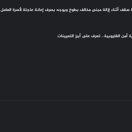
سقف أثناء إزالة مبنى مخالف بطوخ ويوجه بصرف إعانة عاجلة لأسرة العامل 
أمن القليوبية.. تعرف على أبرز التعيينات