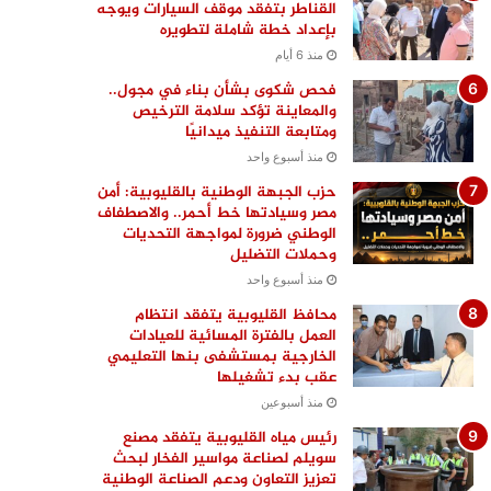
القناطر بتفقد موقف السيارات ويوجه
بإعداد خطة شاملة لتطويره
منذ 6 أيام
فحص شكوى بشأن بناء في مجول..
والمعاينة تؤكد سلامة الترخيص
ومتابعة التنفيذ ميدانيًا
منذ أسبوع واحد
حزب الجبهة الوطنية بالقليوبية: أمن
مصر وسيادتها خط أحمر.. والاصطفاف
الوطني ضرورة لمواجهة التحديات
وحملات التضليل
منذ أسبوع واحد
محافظ القليوبية يتفقد انتظام
العمل بالفترة المسائية للعيادات
الخارجية بمستشفى بنها التعليمي
عقب بدء تشغيلها
منذ أسبوعين
رئيس مياه القليوبية يتفقد مصنع
سويلم لصناعة مواسير الفخار لبحث
تعزيز التعاون ودعم الصناعة الوطنية