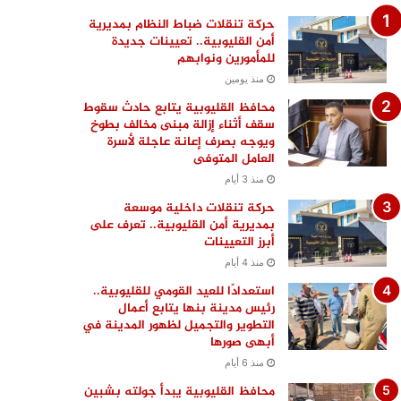
حركة تنقلات ضباط النظام بمديرية
أمن القليوبية.. تعيينات جديدة
للمأمورين ونوابهم
منذ يومين
محافظ القليوبية يتابع حادث سقوط
سقف أثناء إزالة مبنى مخالف بطوخ
ويوجه بصرف إعانة عاجلة لأسرة
العامل المتوفى
منذ 3 أيام
حركة تنقلات داخلية موسعة
بمديرية أمن القليوبية.. تعرف على
أبرز التعيينات
منذ 4 أيام
استعدادًا للعيد القومي للقليوبية..
رئيس مدينة بنها يتابع أعمال
التطوير والتجميل لظهور المدينة في
أبهى صورها
منذ 6 أيام
محافظ القليوبية يبدأ جولته بشبين