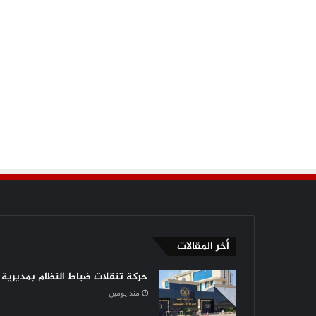
أخر المقالات
حركة تنقلات ضباط النظام بمديرية أ
منذ يومين