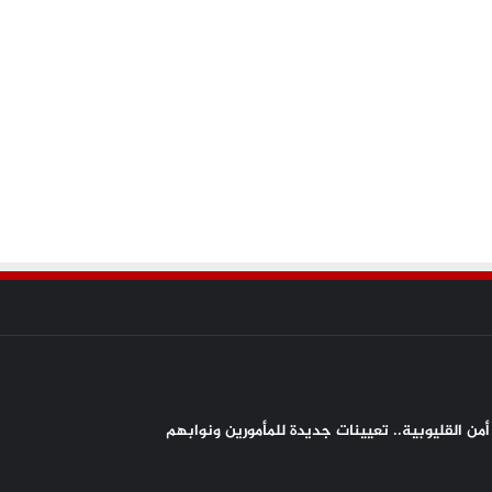
من القليوبية.. تعيينات جديدة للمأمورين ونوابهم