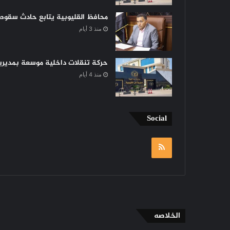
محافظ القليوبية يتابع حادث سقوط 
منذ 3 أيام
حركة تنقلات داخلية موسعة بمديرية 
منذ 4 أيام
Social
RSS
الخلاصه