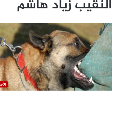
النقيب زياد هاشم
الأخب