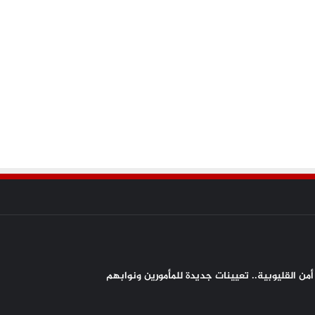
من القليوبية.. تعيينات جديدة للمأمورين ونوابهم