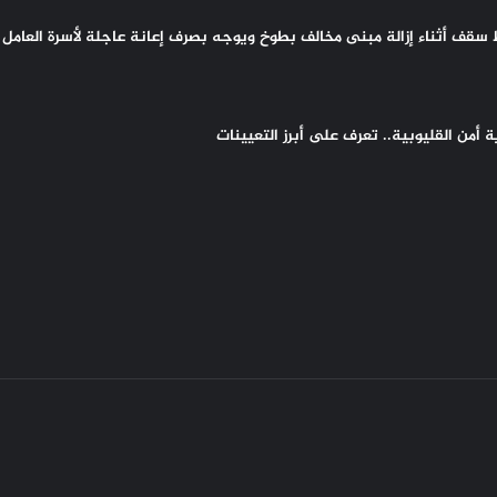
سقف أثناء إزالة مبنى مخالف بطوخ ويوجه بصرف إعانة عاجلة لأسرة العامل 
أمن القليوبية.. تعرف على أبرز التعيينات