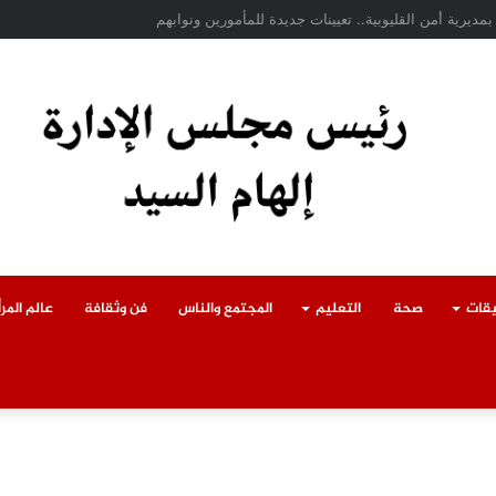
دث سقوط سقف أثناء إزالة مبنى مخالف بطوخ ويوجه بصرف إعانة عاجلة لأسرة العام
يقات
صحة
التعليم
المجتمع والناس
فن وثقافة
عالم المرأ