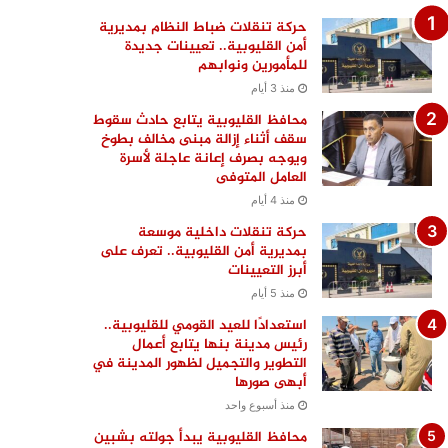
حركة تنقلات ضباط النظام بمديرية
أمن القليوبية.. تعيينات جديدة
للمأمورين ونوابهم
منذ 3 أيام
محافظ القليوبية يتابع حادث سقوط
سقف أثناء إزالة مبنى مخالف بطوخ
ويوجه بصرف إعانة عاجلة لأسرة
العامل المتوفى
منذ 4 أيام
حركة تنقلات داخلية موسعة
بمديرية أمن القليوبية.. تعرف على
أبرز التعيينات
منذ 5 أيام
استعدادًا للعيد القومي للقليوبية..
رئيس مدينة بنها يتابع أعمال
التطوير والتجميل لظهور المدينة في
أبهى صورها
منذ أسبوع واحد
محافظ القليوبية يبدأ جولته بشبين