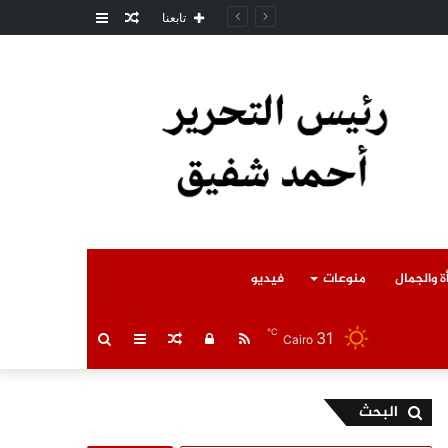
مقال
عمود
ل المتوفى
تابعنا
عشوائي
جانبي
ة والجمال
منوعات
فيديو
℃
31
RSS
تسجيل
مقال
عمود
بحث
Cairo
الدخول
عشوائي
جانبي
عن
البحث