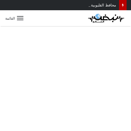
محافظ القليوبية يتابع حادث سقوط سقف أثناء إزالة مبنى مخالف بطوخ ويوجه بصرف إعانة عاجلة لأسرة العامل المتوفى
القائمة