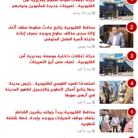
حركة تنقلات ضباط النظام بمديرية أمن
القليوبية.. تعيينات جديدة للمأمورين ونوابهم
منذ 20 ساعة
محافظ القليوبية يتابع حادث سقوط سقف أثناء
إزالة مبنى مخالف بطوخ ويوجه بصرف إعانة
عاجلة لأسرة العامل المتوفى
منذ يومين
حركة تنقلات داخلية موسعة بمديرية أمن
القليوبية.. تعرف على أبرز التعيينات
منذ 3 أيام
استعدادًا للعيد القومي للقليوبية.. رئيس مدينة
بنها يتابع أعمال التطوير والتجميل لظهور المدينة
في أبهى صورها
منذ 5 أيام
محافظ القليوبية يبدأ جولته بشبين القناطر
بتفقد موقف السيارات ويوجه بإعداد خطة شاملة
لتطويره
منذ 5 أيام