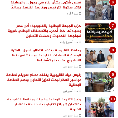
فحص شكوى بشأن بناء في مجول.. والمعاينة
تؤكد سلامة الترخيص ومتابعة التنفيذ ميدانيًا
منذ 7 أيام
حزب الجبهة الوطنية بالقليوبية: أمن مصر
وسيادتها خط أحمر.. والاصطفاف الوطني ضرورة
لمواجهة التحديات وحملات التضليل
منذ أسبوع واحد
محافظ القليوبية يتفقد انتظام العمل بالفترة
المسائية للعيادات الخارجية بمستشفى بنها
التعليمي عقب بدء تشغيلها
منذ أسبوعين
رئيس مياه القليوبية يتفقد مصنع سويلم لصناعة
مواسير الفخار لبحث تعزيز التعاون ودعم الصناعة
الوطنية
منذ أسبوعين
وزيرة التنمية المحلية والبيئة ومحافظ القليوبية
يفتتحان 3 مراكز تكنولوجية جديدة بالقناطر
الخيرية
منذ أسبوعين