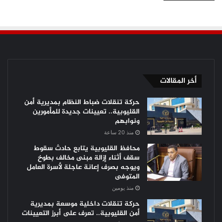
أخر المقالات
حركة تنقلات ضباط النظام بمديرية أمن
القليوبية.. تعيينات جديدة للمأمورين
ونوابهم
منذ 20 ساعة
محافظ القليوبية يتابع حادث سقوط
سقف أثناء إزالة مبنى مخالف بطوخ
ويوجه بصرف إعانة عاجلة لأسرة العامل
المتوفى
منذ يومين
حركة تنقلات داخلية موسعة بمديرية
أمن القليوبية.. تعرف على أبرز التعيينات