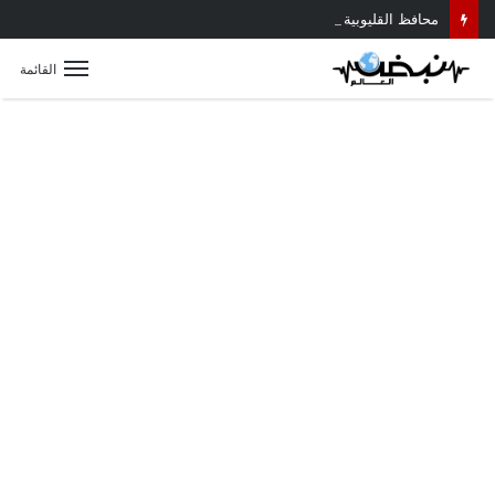
محافظ القليوبية يتابع حادث سقوط سقف أثناء إزالة مبنى مخالف بطوخ ويوجه بصرف إعانة عاجلة لأسرة العامل المتوفى
القائمة