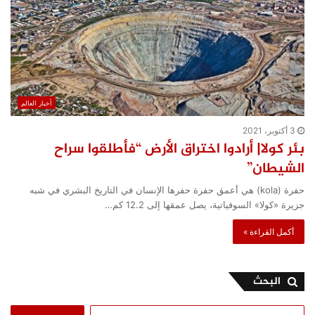
أخبار العالم
3 أكتوبر، 2021
بئر كولا| أرادوا اختراق الأرض “فأطلقوا سراح
الشيطان”
حفرة (kola) هي أعمق حفرة حفرها الإنسان في التاريخ البشري في شبه
جزيرة «كولا» السوفياتية، يصل عمقها إلى 12.2 كم…
أكمل القراءة »
البحث
البحث