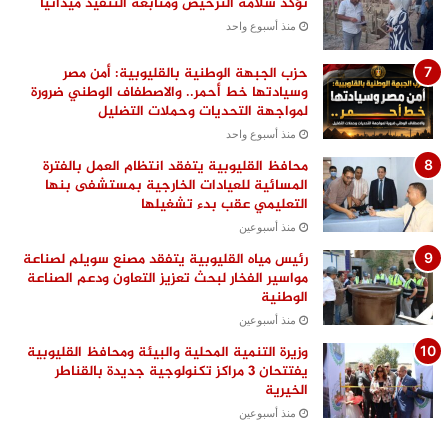
تؤكد سلامة الترخيص ومتابعة التنفيذ ميدانيًا
منذ أسبوع واحد
حزب الجبهة الوطنية بالقليوبية: أمن مصر
وسيادتها خط أحمر.. والاصطفاف الوطني ضرورة
لمواجهة التحديات وحملات التضليل
منذ أسبوع واحد
محافظ القليوبية يتفقد انتظام العمل بالفترة
المسائية للعيادات الخارجية بمستشفى بنها
التعليمي عقب بدء تشغيلها
منذ أسبوعين
رئيس مياه القليوبية يتفقد مصنع سويلم لصناعة
مواسير الفخار لبحث تعزيز التعاون ودعم الصناعة
الوطنية
منذ أسبوعين
وزيرة التنمية المحلية والبيئة ومحافظ القليوبية
يفتتحان 3 مراكز تكنولوجية جديدة بالقناطر
الخيرية
منذ أسبوعين