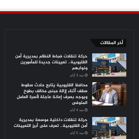
أخر المقالات
حركة تنقلات ضباط النظام بمديرية أمن
القليوبية.. تعيينات جديدة للمأمورين
ونوابهم
منذ 3 أيام
محافظ القليوبية يتابع حادث سقوط
سقف أثناء إزالة مبنى مخالف بطوخ
ويوجه بصرف إعانة عاجلة لأسرة العامل
المتوفى
منذ 4 أيام
حركة تنقلات داخلية موسعة بمديرية
أمن القليوبية.. تعرف على أبرز التعيينات
منذ 5 أيام