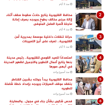
منذ 3 أيام
محافظ القليوبية يتابع حادث سقوط سقف أثناء
إزالة مبنى مخالف بطوخ ويوجه بصرف إعانة
عاجلة لأسرة العامل المتوفى
منذ 4 أيام
حركة تنقلات داخلية موسعة بمديرية أمن
القليوبية.. تعرف على أبرز التعيينات
منذ 5 أيام
استعدادًا للعيد القومي للقليوبية.. رئيس مدينة
بنها يتابع أعمال التطوير والتجميل لظهور المدينة
في أبهى صورها
منذ أسبوع واحد
محافظ القليوبية يبدأ جولته بشبين القناطر
بتفقد موقف السيارات ويوجه بإعداد خطة شاملة
لتطويره
منذ أسبوع واحد
فحص شكوى بشأن بناء في مجول.. والمعاينة