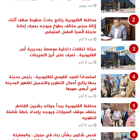
منذ يومين
محافظ القليوبية يتابع حادث سقوط سقف أثناء
إزالة مبنى مخالف بطوخ ويوجه بصرف إعانة
عاجلة لأسرة العامل المتوفى
منذ 3 أيام
حركة تنقلات داخلية موسعة بمديرية أمن
القليوبية.. تعرف على أبرز التعيينات
منذ 3 أيام
استعدادًا للعيد القومي للقليوبية.. رئيس مدينة
بنها يتابع أعمال التطوير والتجميل لظهور المدينة
في أبهى صورها
منذ 6 أيام
محافظ القليوبية يبدأ جولته بشبين القناطر
بتفقد موقف السيارات ويوجه بإعداد خطة شاملة
لتطويره
منذ 6 أيام
فحص شكوى بشأن بناء في مجول.. والمعاينة