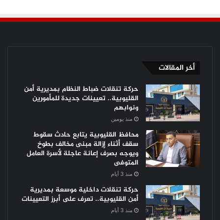
أخر المقالات
حركة تنقلات ضباط النظام بمديرية أمن
القليوبية.. تعيينات جديدة للمأمورين
ونوابهم
منذ يومين
محافظ القليوبية يتابع حادث سقوط
سقف أثناء إزالة مبنى مخالف بطوخ
ويوجه بصرف إعانة عاجلة لأسرة العامل
المتوفى
منذ 3 أيام
حركة تنقلات داخلية موسعة بمديرية
أمن القليوبية.. تعرف على أبرز التعيينات
منذ 3 أيام