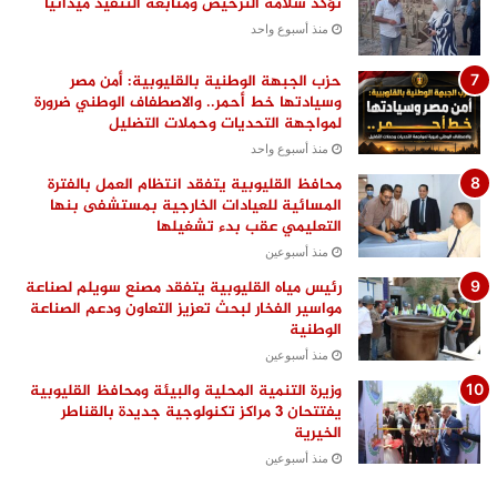
تؤكد سلامة الترخيص ومتابعة التنفيذ ميدانيًا
منذ أسبوع واحد
حزب الجبهة الوطنية بالقليوبية: أمن مصر
وسيادتها خط أحمر.. والاصطفاف الوطني ضرورة
لمواجهة التحديات وحملات التضليل
منذ أسبوع واحد
محافظ القليوبية يتفقد انتظام العمل بالفترة
المسائية للعيادات الخارجية بمستشفى بنها
التعليمي عقب بدء تشغيلها
منذ أسبوعين
رئيس مياه القليوبية يتفقد مصنع سويلم لصناعة
مواسير الفخار لبحث تعزيز التعاون ودعم الصناعة
الوطنية
منذ أسبوعين
وزيرة التنمية المحلية والبيئة ومحافظ القليوبية
يفتتحان 3 مراكز تكنولوجية جديدة بالقناطر
الخيرية
منذ أسبوعين