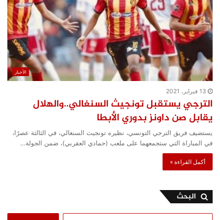
الأخبار
13 فبراير، 2021
الترجي يستقبل تونجيث السنغالي..والهلال
يقابل صن داونز بدوري الأبطا
يستضيف فريق الترجي التونسي، نظيره تونجيث السنغالي، في الثالثة عصرًا،
في المباراة التي ستجمعهما على ملعب (حمادي العقربي)، ضمن الجولة…
أكمل القراءة »
البحث
البحث