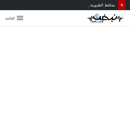
محافظ القليوبية يتابع حادث سقوط سقف أثناء إزالة مبنى مخالف بطوخ ويوجه بصرف إعانة عاجلة لأسرة العامل المتوفى
القائمة