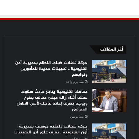
أخر المقالات
حركة تنقلات ضباط النظام بمديرية أمن
القليوبية.. تعيينات جديدة للمأمورين
ونوابهم
منذ يوم واحد
محافظ القليوبية يتابع حادث سقوط
سقف أثناء إزالة مبنى مخالف بطوخ
ويوجه بصرف إعانة عاجلة لأسرة العامل
المتوفى
منذ يومين
حركة تنقلات داخلية موسعة بمديرية
أمن القليوبية.. تعرف على أبرز التعيينات