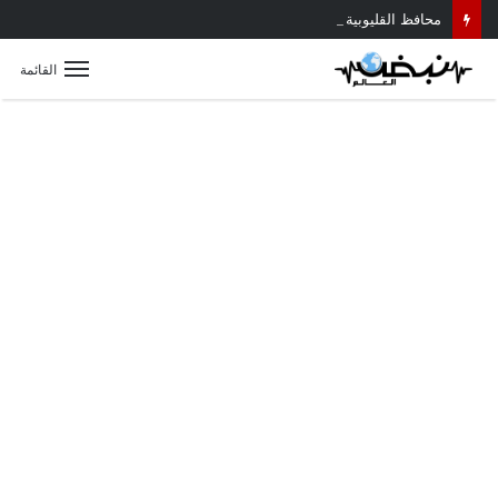
محافظ القليوبية يتابع حادث سقوط سقف أثناء إزالة مبنى مخالف بطوخ ويوجه بصرف إعانة عاجلة لأسرة العامل المتوفى
القائمة