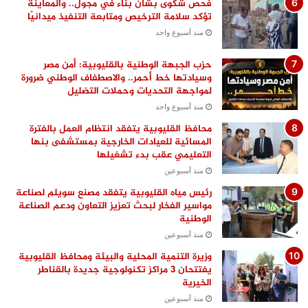
فحص شكوى بشأن بناء في مجول.. والمعاينة
تؤكد سلامة الترخيص ومتابعة التنفيذ ميدانيًا
منذ أسبوع واحد
حزب الجبهة الوطنية بالقليوبية: أمن مصر
وسيادتها خط أحمر.. والاصطفاف الوطني ضرورة
لمواجهة التحديات وحملات التضليل
منذ أسبوع واحد
محافظ القليوبية يتفقد انتظام العمل بالفترة
المسائية للعيادات الخارجية بمستشفى بنها
التعليمي عقب بدء تشغيلها
منذ أسبوعين
رئيس مياه القليوبية يتفقد مصنع سويلم لصناعة
مواسير الفخار لبحث تعزيز التعاون ودعم الصناعة
الوطنية
منذ أسبوعين
وزيرة التنمية المحلية والبيئة ومحافظ القليوبية
يفتتحان 3 مراكز تكنولوجية جديدة بالقناطر
الخيرية
منذ أسبوعين