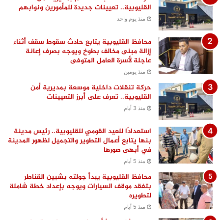
القليوبية.. تعيينات جديدة للمأمورين ونوابهم
منذ يوم واحد
محافظ القليوبية يتابع حادث سقوط سقف أثناء
إزالة مبنى مخالف بطوخ ويوجه بصرف إعانة
عاجلة لأسرة العامل المتوفى
منذ يومين
حركة تنقلات داخلية موسعة بمديرية أمن
القليوبية.. تعرف على أبرز التعيينات
منذ 3 أيام
استعدادًا للعيد القومي للقليوبية.. رئيس مدينة
بنها يتابع أعمال التطوير والتجميل لظهور المدينة
في أبهى صورها
منذ 5 أيام
محافظ القليوبية يبدأ جولته بشبين القناطر
بتفقد موقف السيارات ويوجه بإعداد خطة شاملة
لتطويره
منذ 5 أيام