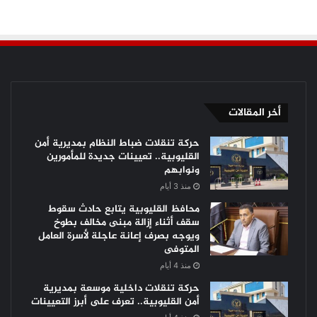
أخر المقالات
حركة تنقلات ضباط النظام بمديرية أمن
القليوبية.. تعيينات جديدة للمأمورين
ونوابهم
منذ 3 أيام
محافظ القليوبية يتابع حادث سقوط
سقف أثناء إزالة مبنى مخالف بطوخ
ويوجه بصرف إعانة عاجلة لأسرة العامل
المتوفى
منذ 4 أيام
حركة تنقلات داخلية موسعة بمديرية
أمن القليوبية.. تعرف على أبرز التعيينات