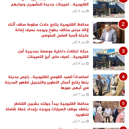
القليوبية.. تعيينات جديدة للمأمورين ونوابهم
منذ 3 أيام
محافظ القليوبية يتابع حادث سقوط سقف أثناء
إزالة مبنى مخالف بطوخ ويوجه بصرف إعانة
عاجلة لأسرة العامل المتوفى
منذ 4 أيام
حركة تنقلات داخلية موسعة بمديرية أمن
القليوبية.. تعرف على أبرز التعيينات
منذ 4 أيام
استعدادًا للعيد القومي للقليوبية.. رئيس مدينة
بنها يتابع أعمال التطوير والتجميل لظهور المدينة
في أبهى صورها
منذ 7 أيام
محافظ القليوبية يبدأ جولته بشبين القناطر
بتفقد موقف السيارات ويوجه بإعداد خطة شاملة
لتطويره
منذ 7 أيام