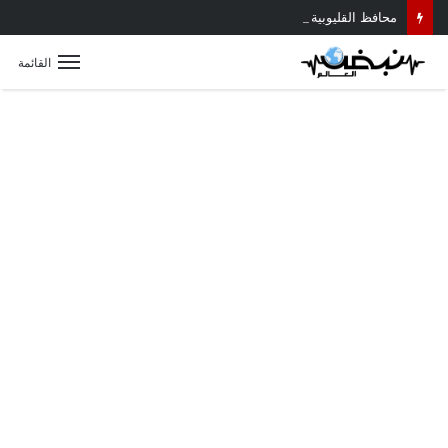
محافظ القليوبية يتابع حادث سقوط سقف أثناء إزالة مبنى مخالف بطوخ ويوجه بصرف إعانة عاجلة لأسرة العامل المتوفى
القائمة