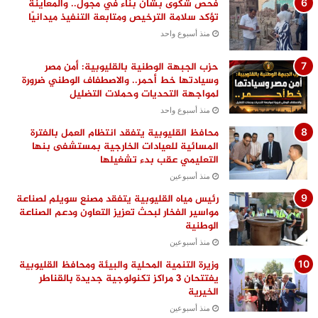
فحص شكوى بشأن بناء في مجول.. والمعاينة
تؤكد سلامة الترخيص ومتابعة التنفيذ ميدانيًا
منذ أسبوع واحد
حزب الجبهة الوطنية بالقليوبية: أمن مصر
وسيادتها خط أحمر.. والاصطفاف الوطني ضرورة
لمواجهة التحديات وحملات التضليل
منذ أسبوع واحد
محافظ القليوبية يتفقد انتظام العمل بالفترة
المسائية للعيادات الخارجية بمستشفى بنها
التعليمي عقب بدء تشغيلها
منذ أسبوعين
رئيس مياه القليوبية يتفقد مصنع سويلم لصناعة
مواسير الفخار لبحث تعزيز التعاون ودعم الصناعة
الوطنية
منذ أسبوعين
وزيرة التنمية المحلية والبيئة ومحافظ القليوبية
يفتتحان 3 مراكز تكنولوجية جديدة بالقناطر
الخيرية
منذ أسبوعين