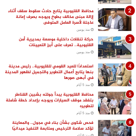
محافظ القليوبية يتابع حادث سقوط سقف أثناء
إزالة مبنى مخالف بطوخ ويوجه بصرف إعانة
عاجلة لأسرة العامل المتوفى
منذ يومين
حركة تنقلات داخلية موسعة بمديرية أمن
القليوبية.. تعرف على أبرز التعيينات
منذ يومين
استعدادًا للعيد القومي للقليوبية.. رئيس مدينة
بنها يتابع أعمال التطوير والتجميل لظهور المدينة
في أبهى صورها
منذ 5 أيام
محافظ القليوبية يبدأ جولته بشبين القناطر
بتفقد موقف السيارات ويوجه بإعداد خطة شاملة
لتطويره
منذ 5 أيام
فحص شكوى بشأن بناء في مجول.. والمعاينة
تؤكد سلامة الترخيص ومتابعة التنفيذ ميدانيًا
منذ 6 أيام