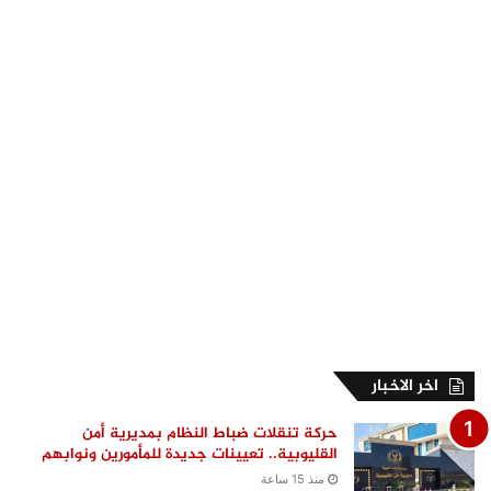
اخر الاخبار
حركة تنقلات ضباط النظام بمديرية أمن
القليوبية.. تعيينات جديدة للمأمورين ونوابهم
منذ 15 ساعة