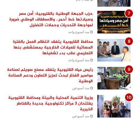
حزب الجبهة الوطنية بالقليوبية: أمن مصر
وسيادتها خط أحمر.. والاصطفاف الوطني ضرورة
لمواجهة التحديات وحملات التضليل
منذ أسبوع واحد
محافظ القليوبية يتفقد انتظام العمل بالفترة
المسائية للعيادات الخارجية بمستشفى بنها
التعليمي عقب بدء تشغيلها
منذ أسبوع واحد
رئيس مياه القليوبية يتفقد مصنع سويلم لصناعة
مواسير الفخار لبحث تعزيز التعاون ودعم الصناعة
الوطنية
منذ أسبوعين
وزيرة التنمية المحلية والبيئة ومحافظ القليوبية
يفتتحان 3 مراكز تكنولوجية جديدة بالقناطر
الخيرية
منذ أسبوعين