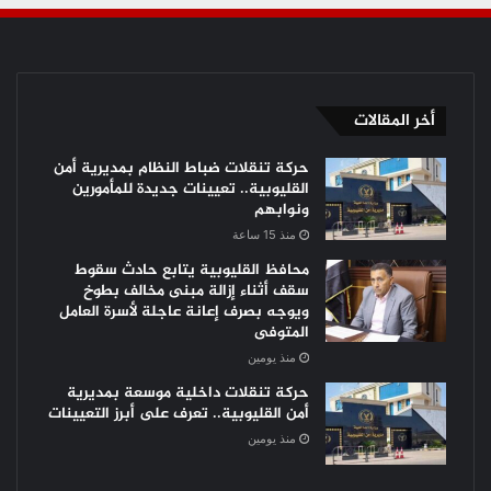
أخر المقالات
حركة تنقلات ضباط النظام بمديرية أمن
القليوبية.. تعيينات جديدة للمأمورين
ونوابهم
منذ 15 ساعة
محافظ القليوبية يتابع حادث سقوط
سقف أثناء إزالة مبنى مخالف بطوخ
ويوجه بصرف إعانة عاجلة لأسرة العامل
المتوفى
منذ يومين
حركة تنقلات داخلية موسعة بمديرية
أمن القليوبية.. تعرف على أبرز التعيينات
منذ يومين