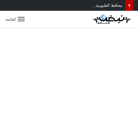
محافظ القليوبية يتابع حادث سقوط سقف أثناء إزالة مبنى مخالف بطوخ ويوجه بصرف إعانة عاجلة لأسرة العامل المتوفى
القائمة