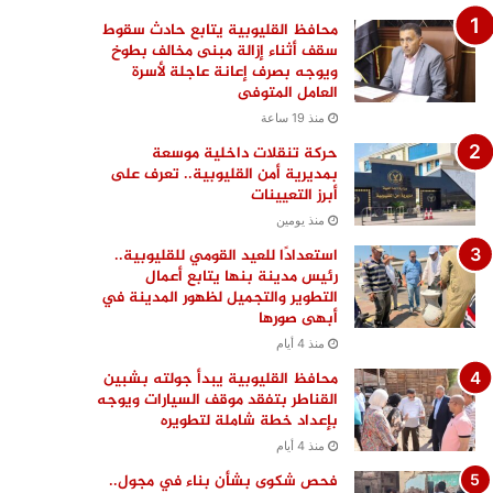
محافظ القليوبية يتابع حادث سقوط
سقف أثناء إزالة مبنى مخالف بطوخ
ويوجه بصرف إعانة عاجلة لأسرة
العامل المتوفى
منذ 19 ساعة
حركة تنقلات داخلية موسعة
بمديرية أمن القليوبية.. تعرف على
أبرز التعيينات
منذ يومين
استعدادًا للعيد القومي للقليوبية..
رئيس مدينة بنها يتابع أعمال
التطوير والتجميل لظهور المدينة في
أبهى صورها
منذ 4 أيام
محافظ القليوبية يبدأ جولته بشبين
القناطر بتفقد موقف السيارات ويوجه
بإعداد خطة شاملة لتطويره
منذ 4 أيام
فحص شكوى بشأن بناء في مجول..