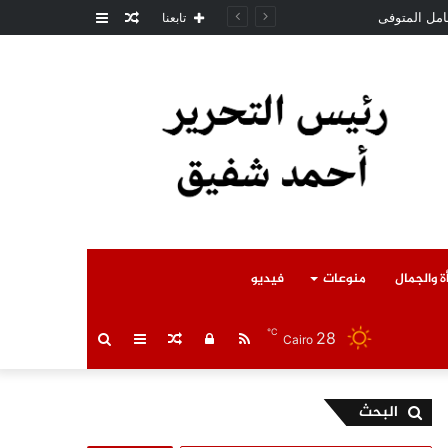
مقال
عمود
امل المتوفى
تابعنا
عشوائي
جانبي
ة والجمال
منوعات
فيديو
℃
28
RSS
تسجيل
مقال
عمود
بحث
Cairo
الدخول
عشوائي
جانبي
عن
البحث