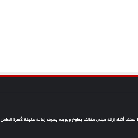
سقف أثناء إزالة مبنى مخالف بطوخ ويوجه بصرف إعانة عاجلة لأسرة العامل 