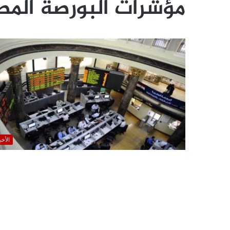
مؤشرات البورصة المص
الأخب