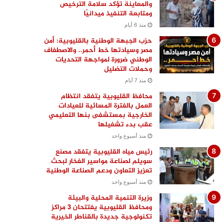
والمعاينة تؤكد سلامة الترخيص
ومتابعة التنفيذ ميدانيًا
منذ 6 أيام
حزب الجبهة الوطنية بالقليوبية: أمن
مصر وسيادتها خط أحمر.. والاصطفاف
الوطني ضرورة لمواجهة التحديات
وحملات التضليل
منذ 7 أيام
محافظ القليوبية يتفقد انتظام
العمل بالفترة المسائية للعيادات
الخارجية بمستشفى بنها التعليمي
عقب بدء تشغيلها
منذ أسبوع واحد
رئيس مياه القليوبية يتفقد مصنع
سويلم لصناعة مواسير الفخار لبحث
تعزيز التعاون ودعم الصناعة الوطنية
منذ أسبوع واحد
وزيرة التنمية المحلية والبيئة
ومحافظ القليوبية يفتتحان 3 مراكز
تكنولوجية جديدة بالقناطر الخيرية