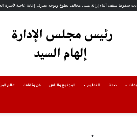
حادث سقوط سقف أثناء إزالة مبنى مخالف بطوخ ويوجه بصرف إعانة عاجلة لأسرة الع
يقات
صحة
التعليم
المجتمع والناس
فن وثقافة
عالم المرأ