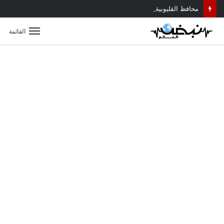
محافظ القليوبية يتابع حادث سقوط سقف أثناء إزالة مبنى مخالف بطوخ ويوجه بصرف إعانة عاجلة لأسرة العامل المتوفى
القائمة