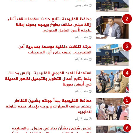
منذ يومين
محافظ القليوبية يتابع حادث سقوط سقف أثناء
إزالة مبنى مخالف بطوخ ويوجه بصرف إعانة
عاجلة لأسرة العامل المتوفى
منذ 3 أيام
حركة تنقلات داخلية موسعة بمديرية أمن
القليوبية.. تعرف على أبرز التعيينات
منذ 4 أيام
استعدادًا للعيد القومي للقليوبية.. رئيس مدينة
بنها يتابع أعمال التطوير والتجميل لظهور المدينة
في أبهى صورها
منذ 6 أيام
محافظ القليوبية يبدأ جولته بشبين القناطر
بتفقد موقف السيارات ويوجه بإعداد خطة شاملة
لتطويره
منذ 6 أيام
فحص شكوى بشأن بناء في مجول.. والمعاينة