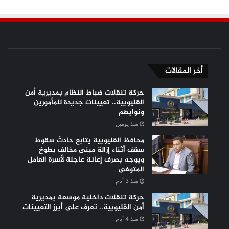
أخر المقالات
حركة تنقلات ضباط النظام بمديرية أمن
القليوبية.. تعيينات جديدة للمأمورين
ونوابهم
منذ يومين
محافظ القليوبية يتابع حادث سقوط
سقف أثناء إزالة مبنى مخالف بطوخ
ويوجه بصرف إعانة عاجلة لأسرة العامل
المتوفى
منذ 3 أيام
حركة تنقلات داخلية موسعة بمديرية
أمن القليوبية.. تعرف على أبرز التعيينات
منذ 4 أيام