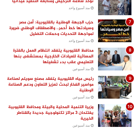
تؤكد سلامة الترخيص ومتابعة التنفيذ ميدانيًا
منذ أسبوع واحد
حزب الجبهة الوطنية بالقليوبية: أمن مصر
وسيادتها خط أحمر.. والاصطفاف الوطني ضرورة
لمواجهة التحديات وحملات التضليل
منذ أسبوع واحد
محافظ القليوبية يتفقد انتظام العمل بالفترة
المسائية للعيادات الخارجية بمستشفى بنها
التعليمي عقب بدء تشغيلها
منذ أسبوعين
رئيس مياه القليوبية يتفقد مصنع سويلم لصناعة
مواسير الفخار لبحث تعزيز التعاون ودعم الصناعة
الوطنية
منذ أسبوعين
وزيرة التنمية المحلية والبيئة ومحافظ القليوبية
يفتتحان 3 مراكز تكنولوجية جديدة بالقناطر
الخيرية
منذ أسبوعين