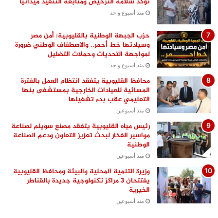
تؤكد سلامة الترخيص ومتابعة التنفيذ ميدانيًا
منذ أسبوع واحد
حزب الجبهة الوطنية بالقليوبية: أمن مصر
وسيادتها خط أحمر.. والاصطفاف الوطني ضرورة
لمواجهة التحديات وحملات التضليل
منذ أسبوع واحد
محافظ القليوبية يتفقد انتظام العمل بالفترة
المسائية للعيادات الخارجية بمستشفى بنها
التعليمي عقب بدء تشغيلها
منذ أسبوعين
رئيس مياه القليوبية يتفقد مصنع سويلم لصناعة
مواسير الفخار لبحث تعزيز التعاون ودعم الصناعة
الوطنية
منذ أسبوعين
وزيرة التنمية المحلية والبيئة ومحافظ القليوبية
يفتتحان 3 مراكز تكنولوجية جديدة بالقناطر
الخيرية
منذ أسبوعين