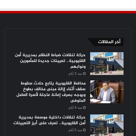
أخر المقالات
حركة تنقلات ضباط النظام بمديرية أمن
القليوبية.. تعيينات جديدة للمأمورين
ونوابهم
منذ 3 أيام
محافظ القليوبية يتابع حادث سقوط
سقف أثناء إزالة مبنى مخالف بطوخ
ويوجه بصرف إعانة عاجلة لأسرة العامل
المتوفى
منذ 4 أيام
حركة تنقلات داخلية موسعة بمديرية
أمن القليوبية.. تعرف على أبرز التعيينات
منذ 5 أيام