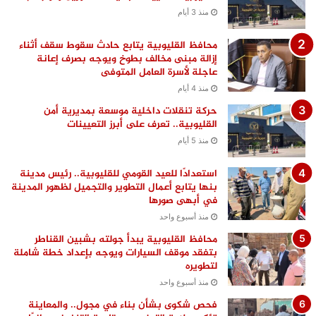
منذ 3 أيام
محافظ القليوبية يتابع حادث سقوط سقف أثناء
إزالة مبنى مخالف بطوخ ويوجه بصرف إعانة
عاجلة لأسرة العامل المتوفى
منذ 4 أيام
حركة تنقلات داخلية موسعة بمديرية أمن
القليوبية.. تعرف على أبرز التعيينات
منذ 5 أيام
استعدادًا للعيد القومي للقليوبية.. رئيس مدينة
بنها يتابع أعمال التطوير والتجميل لظهور المدينة
في أبهى صورها
منذ أسبوع واحد
محافظ القليوبية يبدأ جولته بشبين القناطر
بتفقد موقف السيارات ويوجه بإعداد خطة شاملة
لتطويره
منذ أسبوع واحد
فحص شكوى بشأن بناء في مجول.. والمعاينة