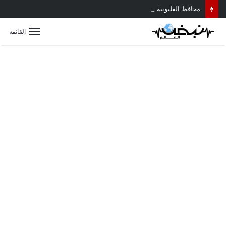
محافظ القليوبية يتابع حادث سقوط سقف أثناء إزالة مبنى مخالف بطوخ ويوجه بصرف إعانة عاجلة لأسرة العامل المتوفى
القائمة