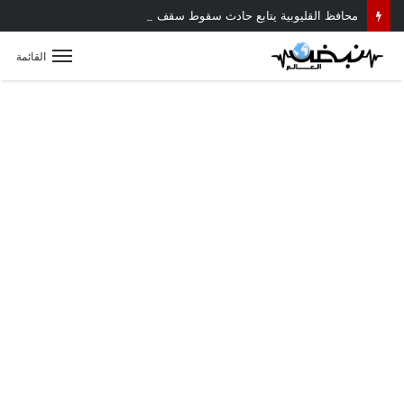
محافظ القليوبية يتابع حادث سقوط سقف أثناء إزالة مبنى مخالف بطوخ ويوجه بصرف إعانة عاجلة لأسرة العامل المتوفى
القائمة