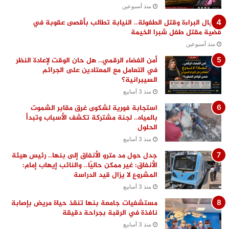
منذ أسبوعين
اغتيال البراءة وقتل الطفولة.. النيابة تطالب بأقصى عقوبة في
قضية مقتل طفل شبرا الخيمة
منذ أسبوعين
أمن الفضاء الرقمي.. هل حان الوقت لإعادة النظر
في التعامل مع المعتادين على الجرائم
السيبرانية؟
منذ 3 أسابيع
استجابة فورية لشكوى غرق مقابر الشموت
بالمياه.. لجنة مشتركة تكشف الأسباب وتبدأ
الحلول
منذ 3 أسابيع
جدل حول مد مترو الأنفاق إلى بنها.. رئيس هيئة
الأنفاق: غير ممكن حاليًا.. والنائب إيهاب إمام:
المشروع لا يزال قيد الدراسة
منذ 3 أسابيع
مستشفيات جامعة بنها تنقذ حياة مريض بإصابة
نافذة في الرقبة بجراحة دقيقة
منذ 3 أسابيع