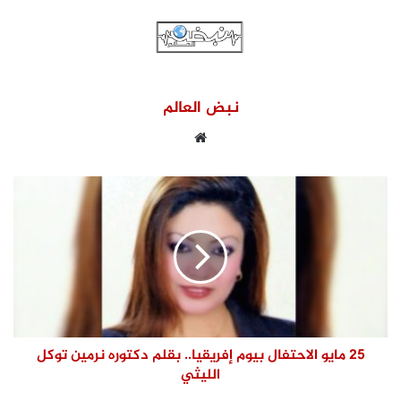
نبض العالم
موقع
الويب
25 مايو الاحتفال بيوم إفريقيا.. بقلم دكتوره نرمين توكل
الليثي