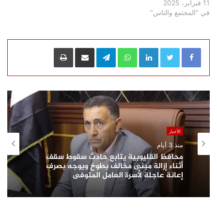
11 فبراير، 2025
في "المجتمع والناس"
LinkedIn
WhatsApp
Telegram
مشاركة عبر البريد
طباعة
الأخبار
منذ 3 أيام
محافظ القليوبية يتابع حادث سقوط سقف
أثناء إزالة مبنى مخالف بطوخ ويوجه بصرف
إعانة عاجلة لأسرة العامل المتوفى