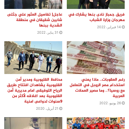
فريق جمباز نادى بنها يشارك في
عاجل| تفاصيل العثور علي جثتى
مهرجان وزارة الشباب
شابين شقيقان في منطقة
الشدية ببنها
14 فبراير، 2022
31 يناير، 2022
رغم العقوبات.. ماذا يعني
محافظ القليوبية ومدير أمن
استخدام مصر الروبل في التعامل
القليوبية يشاهدان افتتاح طريق
مع روسيا؟.. وما مصير العملات
الرياح التوفيقى امام مديرية أمن
العربية
القليوبية بعد اغلاقه لأكثر من
٩سنوات لدواعى امنية
26 يونيو، 2022
21 أبريل، 2020