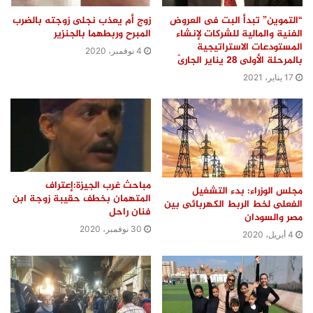
“التموين” تبدأ البت فى العروض
زوج أم يعذب نجلى زوجته بالضرب
الفنية والمالية للشركات لإنشاء
المبرح وربطهما بالجنزير
المستودعات الاستراتيجية
4 نوفمبر، 2020
بالمرحلة الأولى 28 يناير الجارىً
17 يناير، 2021
مباحث غرب الجيزة:إعتراف
مجلس الوزراء: بدء التشغيل
المتهمان بخطف حقيبة زوجة ابن
الفعلى لخط الربط الكهربائى بين
فنان راحل
مصر والسودان
30 نوفمبر، 2020
4 أبريل، 2020