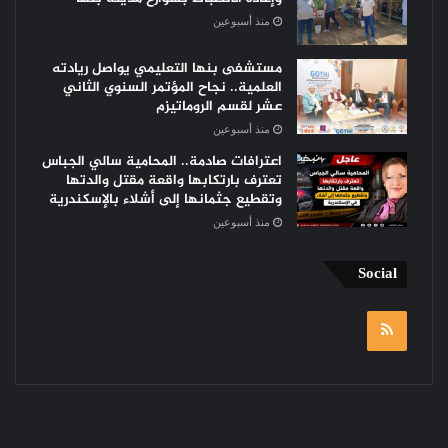
منذ أسبوعين
مستشفى بنها التعليمي يواصل ريادته
العلمية.. نجاح المؤتمر السنوي الثاني
عشر لقسم الروماتيزم
منذ أسبوعين
اعترافات صادمة.. المحامية سالي الجباس
تعترف بارتكابها واقعة مقتل والدتها
وتقطيع جثمانها إلى أشلاء بالإسكندرية
منذ أسبوعين
Social
RSS