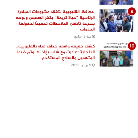
محافظ القليوبية يتفقد مشروعات المبادرة
الرئاسية “حياة كريمة” بكفر الصهبي ويوجه
بسرعة تلافي الملاحظات تمهيدًا لدخولها
الخدمات
منذ 3 أسابيع
كشف حقيقة واقعة خطف فتاة بالقليوبية..
الداخلية: غادرت مع شاب بإرادتها وتم ضبط
المتهمين والسلاح المستخدم
9 يوليو، 2026