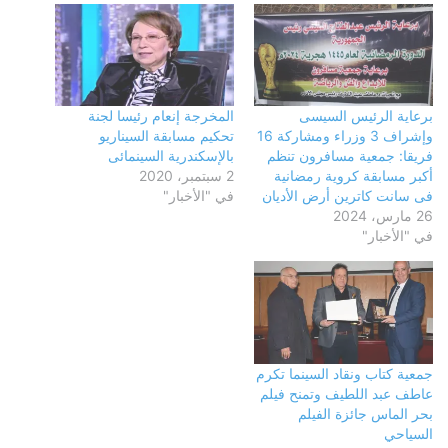
برعاية الرئيس السيسى
المخرجة إنعام رئيسا لجنة
وإشراف 3 وزراء ومشاركة 16
تحكيم مسابقة السيناريو
فريقا: جمعية مسافرون تنظم
بالإسكندرية السينمائى
أكبر مسابقة كروية رمضانية
2 سبتمبر، 2020
فى سانت كاترين أرض الأديان
في "الأخبار"
26 مارس، 2024
في "الأخبار"
جمعية كتاب ونقاد السينما تكرم
عاطف عبد اللطيف وتمنح فيلم
بحر الماس جائزة الفيلم
السياحي