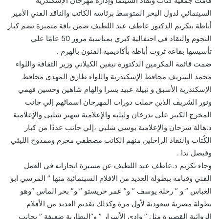
قامت جمعية كُتاب ونقاد السينما وإدارة مهرجان الإسكندرية
السينمائي لدول البحر المتوسط برئاسة الكاتب والناقد الفني الأمير
أباظة بتكريم الدكتور عاطف عبد اللطيف ضمن باقة متميزة تضم كبار
النجوم والنقاد في احتفالية كبري بمناسبة مرور 50 عامًا علي
تأسيسها بقاعة ثروت أباظة بأكاديمية الفنون بالهرم .
ضمت قائمة المكرمين الدكتورة نيفين الكيلاني وزير الثقافة واللواء
محمد الشريف محافظ الإسكندرية واللواء طارق المهدي محافظ
الإسكندرية الأسبق و نبيلة عبيد يسرا والهام شاهين وحسين فهمي
ونور الشريف الذين حملت دورات المهرجان اسمائهم إلي جانب
المخرج الكبير علي بدرخان ولبلبه والإعلامية سهير شلبي والإعلامية
د.هالة سرحان والإعلامية بوسي شلبي ،إلي جانب عددًا من كبار
الكُتاب والنقاد الراحلين منهم الكاتب مصطفي محرم وممدوح الليثي
وفيصل ندا .
وجاء تكريم د.عاطف عبد اللطيف عن مسيرة انجازاته في العمل
الفني وقيامه ببطولة العديد من الافلام السينمائية منها ” المرسي ابو
العباس ” و ” رحلة يوسف ” و” عمر خريستو ” و” بحر الماس “وهو
بطولة مصرية سعودية لأول مرة وكذلك تقديم العديد من الأفلام
الروائية القصيرة مثل ” وادي الأسرار ” و”البطارية ضعيفة ” بجانب