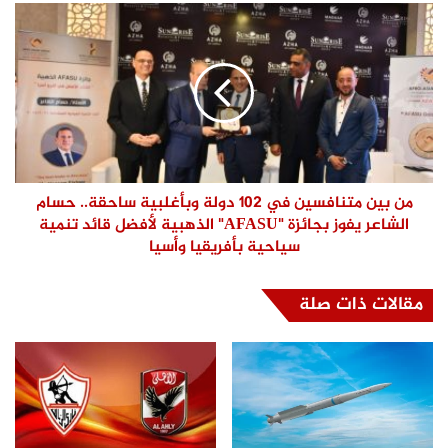
من بين متنافسين في 102 دولة وبأغلبية ساحقة.. حسام
الشاعر يفوز بجائزة "AFASU" الذهبية لأفضل قائد تنمية
سياحية بأفريقيا وأسيا
مقالات ذات صلة