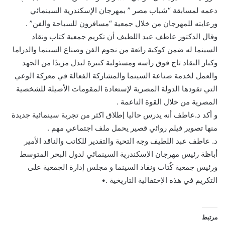
دعمه لمسابقة “شباب مصر ” بمهرجان الإسكندرية السينمائي
ورعايته للمهرجان من خلال جمعية “مسافرون للسياحة والفن” .
وقال الدكتور عاطف عبد اللطيف أن تكريم جمعية كتاب ونقاد
السينما له ضمن كوكبة رائعة من نجوم الفن وصناع السينما والدراما
وكبار النقاد تاج فوق رأسه ومسئولية كبيرة لبذل مزيدًا من الجهد
والعمل لخدمة صناعة السينما والمشاركة الفعالة في معركة الوعي
التي تقودها الدولة المصرية لإستعادة المقومات الأصيلة للشخصية
المصرية من خلال القوة الناعمة .
و أكد د.عاطف أنه يدرس حاليا إطلاق اكثر من تجربة سينمائية جديدة
منها تصوير فيلم روائي قصير يحمل ملف اجتماعي مهم .
د. عاطف عبد اللطيف وجه التحية والتقدير للكاتب والناقد الأمير
أباظة رئيس مهرجان الإسكندرية السينمائي لدول البحر المتوسط
ورئيس جمعية كُتاب ونقاد السينما و مجلس إدارة الجمعية على
التكريم في هذه الإحتفالية التاريخية .•
مرتبط