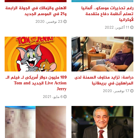
رغم تحذيرات موسكو.. ألمانيا
الاهلي والزمالك في الجولة الرابعة
تسلم أنظمة دفاع متقدمة
و21 في الموسم الجديد
لأوكرانيا
23 نوفمبر، 2020
11 أكتوبر، 2022
دراسة: تزايد مخاوف السمنة لدى
109 مليون دولار أمريكى لـ فيلم الـ
المراهقين في بريطانيا
Live Action الجديد Tom and
Jerry
17 نوفمبر، 2020
6 مايو، 2021