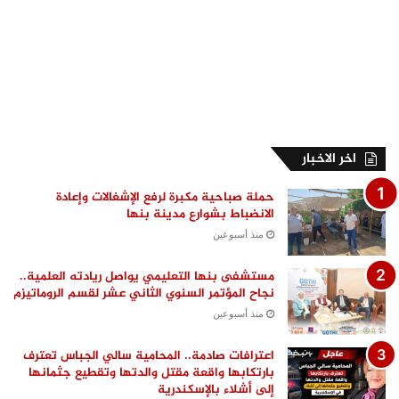
اخر الاخبار
حملة صباحية مكبرة لرفع الإشغالات وإعادة
الانضباط بشوارع مدينة بنها
منذ أسبوعين
مستشفى بنها التعليمي يواصل ريادته العلمية..
نجاح المؤتمر السنوي الثاني عشر لقسم الروماتيزم
منذ أسبوعين
اعترافات صادمة.. المحامية سالي الجباس تعترف
بارتكابها واقعة مقتل والدتها وتقطيع جثمانها
إلى أشلاء بالإسكندرية