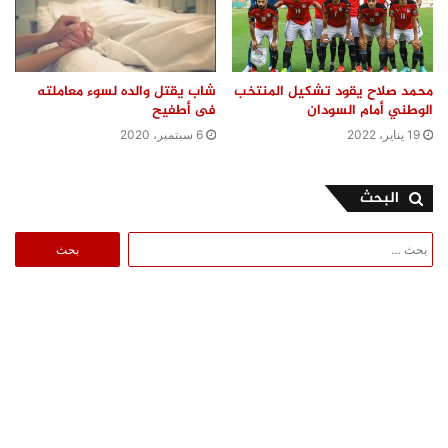
محمد صلاح يقود تشكيل المنتخب
شاب يقتل والده لسوء معاملته
الوطني أمام السودان
فى أطفيح
19 يناير، 2022
6 سبتمبر، 2020
البحث
البحث
عن: