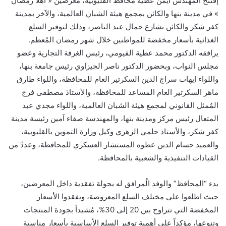
إفتتحَّ المهندس أيمن عطية محافظ القليوبية، معرضين « أهلاً رمضان
» في مدينة بنها والكائن بمجمع هيئة الشبان العالمية، والآخر بمدينة
كفر شكر والكائن بشارع جمال عبد الناصر، وذلك لتوفير السلع
الغذائية بأسعار مخفضة للمواطنين خلال شهر رمضان المُعظم.
يرافقه الدكتور محمد عطية الفيومي، رئيس الغرفة التجارية وعضو
مجلس النواب، وبحضور الدكتور ناصر الجيزاوي رئيس جامعة بنها،
واللواء إيهاب سراج الدين السكرتير العام للمحافظة، واللواء طارق
ماهر السكرتير العام المساعد للمحافظة، والأستاذ مصطفى فرج
المُمثل القانوني لمجمع هيئة الشبان العالمية، واللواء مجدي عبد
المتعال رئيس مركز ومدينة بنها، والمهندسة صفاء آمين رئيسة مدينة
كفر شكر، والأستاذ حلمي الزهري وكيل وزارة التموين بالقليوبية،
والعميد حسام الدين عطوه المستشار العسكري للمحافظة، وعددً من
القيادات التنفيذية والشعبية بالمحافظة.
بدء “المحافظ” والوفد الُمرافق له بجولة تفقدية داخل المعرضين،
حيث اطلعوا على مختلف السلع المعروضة، وتفقدوا الأسعار
المخفضة التي تتراوح بين 20 إلى 30%، مُشيداً بجودة المنتجات
وتنوعها، مؤكداً على أهمية توفير السلع الأساسية بأسعار مناسبة