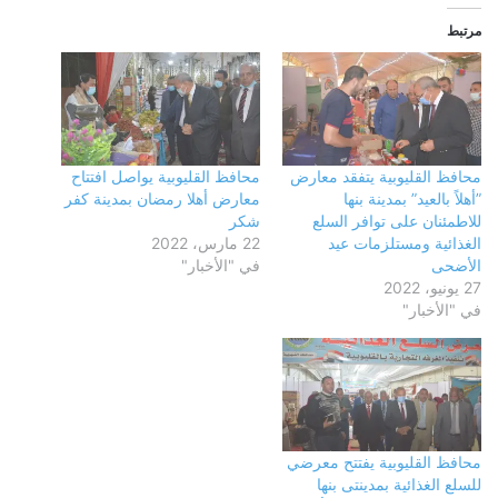
مرتبط
محافظ القليوبية يتفقد معارض
محافظ القليوبية يواصل افتتاح
”أهلاً بالعيد” بمدينة بنها
معارض أهلا رمضان بمدينة كفر
للاطمئنان على توافر السلع
شكر
الغذائية ومستلزمات عيد
22 مارس، 2022
الأضحى
في "الأخبار"
27 يونيو، 2022
في "الأخبار"
محافظ القليوبية يفتتح معرضي
للسلع الغذائية بمدينتى بنها