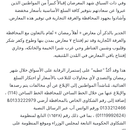
وفي ذات السياق شهد المعرضان إقبالاً كبيراً من المواطنين الذين
عبروا عن سعادتهم بتوفير كافة السلع الأساسية بأسعار مخفضة
وأشادوا بجهود المحافظة والغرفة التجارية في توفير هذه المعارض.
الجدير بالذكر أن معارض « أهلاً رمضان » تُقام بالتعاون مع المحافظة
والغرفة التُجارية وقد تم إفتتاح ٧ معارض بمدن بنها وطوخ وكفر شكر
وقليوب وشبين القناطر وحي غرب شبرا الخيمة والخانكه، وجاري
إفتتاح باقي المعارض في المُدن المُتبقيه.
هذا وقد أكدَّ “عطيه” على إستمرار الرقابة على الأسواق خلال شهر
رمضان والتصدي لأي محاولات للتلاعب بالأسعار أو احتكار السلع
الغذائية، مُناشداً المواطنين إلى الإبلاغ عن أي مخالفات يتم رصدها
والإبلاغ عنها من خلال الخط الساخن للمحافظة الخط الساخن (114) ،
إضافة إلى رقم الشكاوى الخاص بالمحافظة أرضي 0133222979&
0133212466 ورقم الواتس آب عبر الرسائل النصية
(01119992624) ، بما في ذلك رقم (١٦٥٢٨) التابع لمنظومة
الشكاوى الحكومية التابعة لمجلس الوزراء وموقع المنظومة على