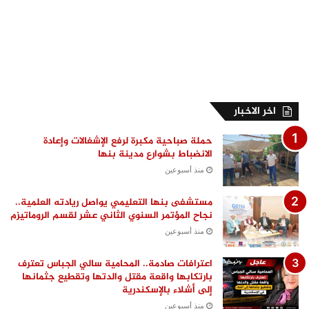
اخر الاخبار
حملة صباحية مكبرة لرفع الإشغالات وإعادة
الانضباط بشوارع مدينة بنها
منذ أسبوعين
مستشفى بنها التعليمي يواصل ريادته العلمية..
نجاح المؤتمر السنوي الثاني عشر لقسم الروماتيزم
منذ أسبوعين
اعترافات صادمة.. المحامية سالي الجباس تعترف
بارتكابها واقعة مقتل والدتها وتقطيع جثمانها
إلى أشلاء بالإسكندرية
منذ أسبوعين