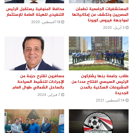
المستشفيات الجامعية تطمئن
محافظ المنوفية يستقبل الرئيس
المصريين وتكشف عن إمكانياتها
التنفيذى للهيئة العامة للإستثمار
لمواجهة فيروس كورونا
18 أغسطس، 2020
3 أبريل، 2020
طلاب جامعة بنها يشاركون
مسافرون تقترح حزمة من
الرئيس السيسي افتتاح عددا من
الإجراءات لتنشيط السياحة
المشروعات السكنية بالمدن
بالساحل الشمالي طوال العام
الجديدة
7 فبراير، 2024
14 أغسطس، 2021