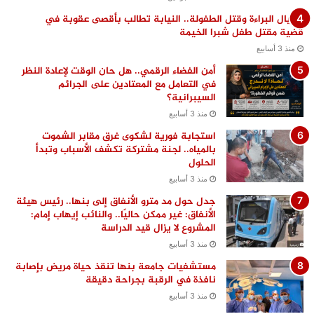
اغتيال البراءة وقتل الطفولة.. النيابة تطالب بأقصى عقوبة في
قضية مقتل طفل شبرا الخيمة
منذ 3 أسابيع
أمن الفضاء الرقمي.. هل حان الوقت لإعادة النظر
في التعامل مع المعتادين على الجرائم
السيبرانية؟
منذ 3 أسابيع
استجابة فورية لشكوى غرق مقابر الشموت
بالمياه.. لجنة مشتركة تكشف الأسباب وتبدأ
الحلول
منذ 3 أسابيع
جدل حول مد مترو الأنفاق إلى بنها.. رئيس هيئة
الأنفاق: غير ممكن حاليًا.. والنائب إيهاب إمام:
المشروع لا يزال قيد الدراسة
منذ 3 أسابيع
مستشفيات جامعة بنها تنقذ حياة مريض بإصابة
نافذة في الرقبة بجراحة دقيقة
منذ 3 أسابيع