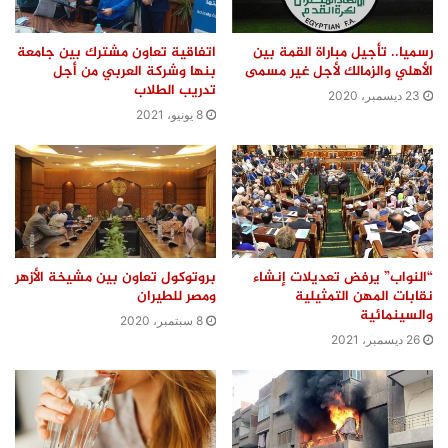
رسميا.. تأجيل مباراة القمة بين
اتفاقية تعاون مشترك بين جامعة
الأهلي والزمالك لأجل غير مسمى
بنها وشركة العربي من أجل
تدريب الطلاب
23 ديسمبر، 2020
8 يونيو، 2021
“النواب” يرفض تعديلات إنشاء
بروتوكول تعاون بين مشيخة الأزهر
نقابات المهن التمثيلية
ومصر للطيران
والسينمائية
8 سبتمبر، 2020
26 ديسمبر، 2021