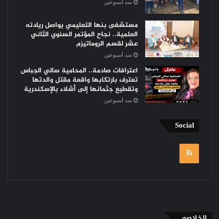
منذ أسبوعين
مستشفى بنها التعليمي يواصل ريادته
العلمية.. نجاح المؤتمر السنوي الثاني
عشر لقسم الروماتيزم
منذ أسبوعين
اعترافات صادمة.. المحامية سالي الجباس
تعترف بارتكابها واقعة مقتل والدتها
وتقطيع جثمانها إلى أشلاء بالإسكندرية
منذ أسبوعين
Social
RSS
الخلاصه