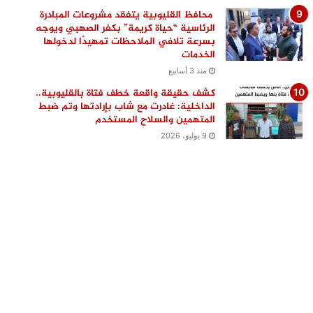
محافظ القليوبية يتفقد مشروعات المبادرة
الرئاسية “حياة كريمة” بكفر الصهبي ويوجه
بسرعة تلافي الملاحظات تمهيدًا لدخولها
الخدمات
منذ 3 أسابيع
كشف حقيقة واقعة خطف فتاة بالقليوبية..
الداخلية: غادرت مع شاب بإرادتها وتم ضبط
المتهمين والسلاح المستخدم
9 يوليو، 2026