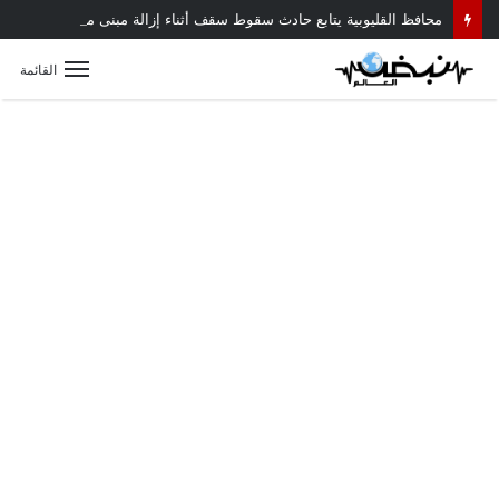
محافظ القليوبية يتابع حادث سقوط سقف أثناء إزالة مبنى مخالف بطوخ ويوجه بصرف إعانة عاجلة لأسرة العامل المتوفى
القائمة