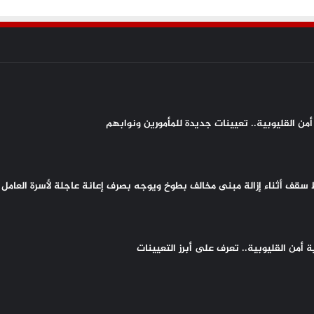
من القليوبية.. تعيينات جديدة للمأمورين ونوابهم
سقف أثناء إزالة مبنى مخالف بطوخ ويوجه بصرف إعانة عاجلة لأسرة العامل 
أمن القليوبية.. تعرف على أبرز التعيينات