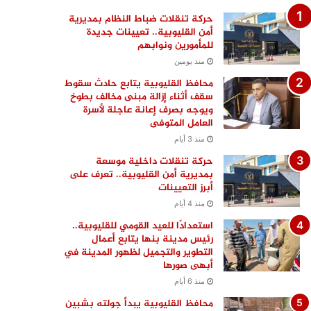
حركة تنقلات ضباط النظام بمديرية
أمن القليوبية.. تعيينات جديدة
للمأمورين ونوابهم
منذ يومين
محافظ القليوبية يتابع حادث سقوط
سقف أثناء إزالة مبنى مخالف بطوخ
ويوجه بصرف إعانة عاجلة لأسرة
العامل المتوفى
منذ 3 أيام
حركة تنقلات داخلية موسعة
بمديرية أمن القليوبية.. تعرف على
أبرز التعيينات
منذ 4 أيام
استعدادًا للعيد القومي للقليوبية..
رئيس مدينة بنها يتابع أعمال
التطوير والتجميل لظهور المدينة في
أبهى صورها
منذ 6 أيام
محافظ القليوبية يبدأ جولته بشبين