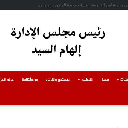
ادث سقوط سقف أثناء إزالة مبنى مخالف بطوخ ويوجه بصرف إعانة عاجلة لأسرة العا
يقات
صحة
التعليم
المجتمع والناس
فن وثقافة
عالم المرأ