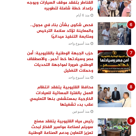
القناطر بتفقد موقف السيارات ويوجه
بإعداد خطة شاملة لتطويره
منذ 6 أيام
فحص شكوى بشأن بناء في مجول..
والمعاينة تؤكد سلامة الترخيص
ومتابعة التنفيذ ميدانيًا
منذ أسبوع واحد
حزب الجبهة الوطنية بالقليوبية: أمن
مصر وسيادتها خط أحمر.. والاصطفاف
الوطني ضرورة لمواجهة التحديات
وحملات التضليل
منذ أسبوع واحد
محافظ القليوبية يتفقد انتظام
العمل بالفترة المسائية للعيادات
الخارجية بمستشفى بنها التعليمي
عقب بدء تشغيلها
منذ أسبوعين
رئيس مياه القليوبية يتفقد مصنع
سويلم لصناعة مواسير الفخار لبحث
تعزيز التعاون ودعم الصناعة الوطنية