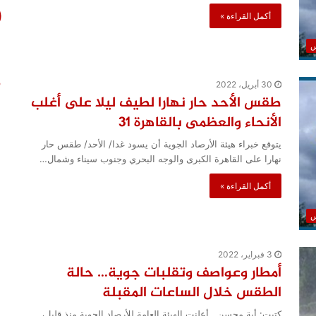
أكمل القراءة »
س
30 أبريل، 2022
طقس الأحد حار نهارا لطيف ليلا على أغلب
الأنحاء والعظمى بالقاهرة 31
يتوقع خبراء هيئة الأرصاد الجوية أن يسود غدا/ الأحد/ طقس حار
نهارا على القاهرة الكبرى والوجه البحري وجنوب سيناء وشمال…
أكمل القراءة »
س
3 فبراير، 2022
أمطار وعواصف وتقلبات جوية… حالة
الطقس خلال الساعات المقبلة
كتبت: أية محسن أعلنت الهيئة العامة للأرصاد الجوية منذ قليل،