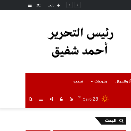
مقال
عمود
مل المتوفى
تابعنا
عشوائي
جانبي
ة والجمال
منوعات
فيديو
℃
28
RSS
تسجيل
مقال
عمود
بحث
Cairo
الدخول
عشوائي
جانبي
عن
البحث