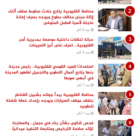
محافظ القليوبية يتابع حادث سقوط سقف أثناء
إزالة مبنى مخالف بطوخ ويوجه بصرف إعانة
عاجلة لأسرة العامل المتوفى
منذ 3 أيام
حركة تنقلات داخلية موسعة بمديرية أمن
القليوبية.. تعرف على أبرز التعيينات
منذ 4 أيام
استعدادًا للعيد القومي للقليوبية.. رئيس مدينة
بنها يتابع أعمال التطوير والتجميل لظهور المدينة
في أبهى صورها
منذ 7 أيام
محافظ القليوبية يبدأ جولته بشبين القناطر
بتفقد موقف السيارات ويوجه بإعداد خطة شاملة
لتطويره
منذ 7 أيام
فحص شكوى بشأن بناء في مجول.. والمعاينة
تؤكد سلامة الترخيص ومتابعة التنفيذ ميدانيًا
منذ أسبوع واحد