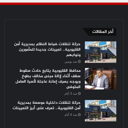
أخر المقالات
حركة تنقلات ضباط النظام بمديرية أمن
القليوبية.. تعيينات جديدة للمأمورين
ونوابهم
منذ يومين
محافظ القليوبية يتابع حادث سقوط
سقف أثناء إزالة مبنى مخالف بطوخ
ويوجه بصرف إعانة عاجلة لأسرة العامل
المتوفى
منذ 3 أيام
حركة تنقلات داخلية موسعة بمديرية
أمن القليوبية.. تعرف على أبرز التعيينات
منذ 4 أيام