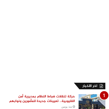
اخر الاخبار
حركة تنقلات ضباط النظام بمديرية أمن
القليوبية.. تعيينات جديدة للمأمورين ونوابهم
منذ يومين