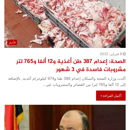
الأخبار
6 فبراير، 2022
الصحة: إعدام 387 طن أغذية و12 ألفا و765 لتر
مشروبات فاسدة في 3 شهور
أكدت وزارة الصحة والسكان إعدام 386 طنا و974 كيلوجرام أغذية, بالإضافة
إلى 12 ألفا و765 لترا من العصائر والمشروبات غير…
أكمل القراءة »