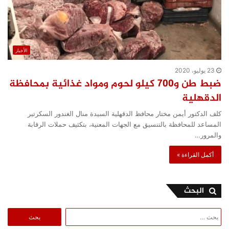
الأخبار
23 يوليو، 2020
ضبط طن و700 كيلو لحوم ومواد غذائية بمحافظة
الدقهلية
كلف الدكتور أيمن مختار محافظ الدقهلية السيدة منال الغندور السكرتير
المساعد للمحافظة بالتنسيق مع الجهات المعنية، بتكثيف حملات الرقابة
والمرور…
أكمل القراءة »
البحث
البحث
عن: