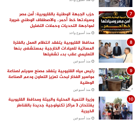
حزب الجبهة الوطنية بالقليوبية: أمن مصر
وسيادتها خط أحمر.. والاصطفاف الوطني ضرورة
لمواجهة التحديات وحملات التضليل
منذ أسبوع واحد
محافظ القليوبية يتفقد انتظام العمل بالفترة
المسائية للعيادات الخارجية بمستشفى بنها
التعليمي عقب بدء تشغيلها
منذ أسبوعين
رئيس مياه القليوبية يتفقد مصنع سويلم لصناعة
مواسير الفخار لبحث تعزيز التعاون ودعم الصناعة
الوطنية
منذ أسبوعين
وزيرة التنمية المحلية والبيئة ومحافظ القليوبية
يفتتحان 3 مراكز تكنولوجية جديدة بالقناطر
الخيرية
منذ أسبوعين