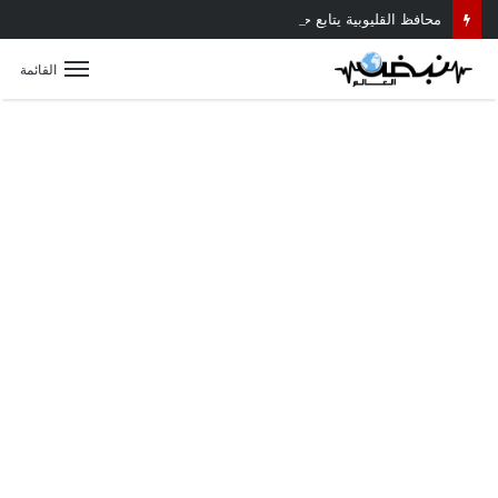
محافظ القليوبية يتابع حادث سقوط سقف أثناء إزالة مبنى مخالف بطوخ ويوجه بصرف إعانة عاجلة لأسرة العامل المتوفى
القائمة