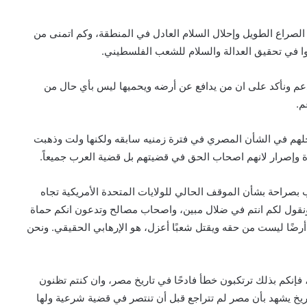
الصراع الطويل وإحلال السلام العادل في المنطقة، وكم اتمنى من
موا في تحقيق العدالة والسلام للشعب الفلسطيني.
م ونأكد على ان من يدافع عن أرضه ويحميها ليس بأي حال من
م.
تدخلهم في الشأن المصري في فترة زمنيه سابقه ولكنها ولت وذهبت
قوة وإصرار لانهم اصحاب الحق في قضيتهم بل قضية العرب جميعاً.
 بصراحة بشأن الموقف الحالي للولايات المتحدة الأمريكية تجاه
ول لكم انتم في ضلال مبين، واصحاب مصالح وتدعون انكم حماة
أرضًا ليست من حقه ويقتل شعبًا أعزل، هو الإرهابي الحقيقي. ونحن
فإنكم بذلك ترتكبون خطأ فادحًا في تاريخ مصر، وان كنتم تظنون
ريخ يشهد بأن مصر لم تتراجع قبل أن تنتصر في قضية شرعية ولها