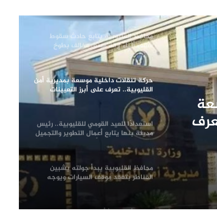
الانضباط بشوارع مدينة بنها
محافظ القليوبية يتابع حادث سقوط
سقف أثناء إزالة مبنى مخالف بطوخ
ويوجه بصرف إعانة عاجلة لأسرة العامل
المتوفى
حركة تنقلات داخلية موسعة بمديرية أمن
القليوبية.. تعرف على أبرز التعيينات
عة
عرف
استعدادًا للعيد القومي للقليوبية.. رئيس
مدينة بنها يتابع أعمال التطوير والتجميل
لظهور المدينة في أبهى صورها
محافظ القليوبية يبدأ جولته بشبين
القناطر بتفقد موقف السيارات ويوجه
بإعداد خطة شاملة لتطويره
فحص شكوى بشأن بناء في مجول..