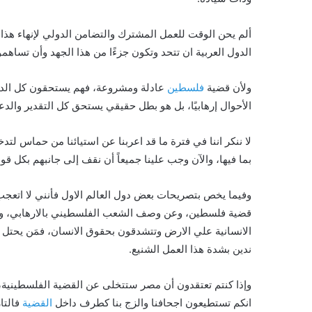
ألم يحن الوقت للعمل المشترك والتضامن الدولي لإنهاء هذا 
الدول العربية ان تتحد وتكون جزءًا من هذا الجهد وأن تساه
ولأن قضية
فلسطين
عادلة ومشروعة، فهم يستحقون كل الدع
الأحوال إرهابيًا، بل هو بطل حقيقي يستحق كل التقدير والدع
لا ننكر اننا في فترة ما قد اعربنا عن استيائنا من حماس ل
بما فيها، والآن وجب علينا جميعاً أن نقف إلى جانبهم بكل 
وفيما يخص بتصريحات بعض دول العالم الاول فأنني لا اتعجب
قضية فلسطين، وعن وصف الشعب الفلسطيني بالارهابي، ونق
الانسانية علي الارض وتتشدقون بحقوق الانسان، فمَن يحتل 
ندين بشدة هذا العمل الشنيع.
وإذا كنتم تعتقدون أن مصر ستتخلى عن القضية الفلسطينية، 
انكم تستطيعون اجحافنا والزج بنا كطرف داخل
القضية
فالتا