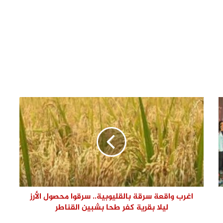
والمعاينة تؤكد سلامة الترخيص ومتابعة
التنفيذ ميدانيًا
حزب الجبهة الوطنية بالقليوبية: أمن مصر
وسيادتها خط أحمر.. والاصطفاف الوطني
ضرورة لمواجهة التحديات وحملات
التضليل
محافظ القليوبية يتفقد انتظام العمل
بالفترة المسائية للعيادات الخارجية
بمستشفى بنها التعليمي عقب بدء
تشغيلها
رئيس مياه القليوبية يتفقد مصنع سويلم
لصناعة مواسير الفخار لبحث تعزيز التعاون
ودعم الصناعة الوطنية
وزيرة التنمية المحلية والبيئة ومحافظ
القليوبية يفتتحان 3 مراكز تكنولوجية
جديدة بالقناطر الخيرية
اغرب واقعة سرقة بالقليوبية.. سرقوا محصول الأرز
ليلا بقرية كفر طحا بشبين القناطر
حملة صباحية مكبرة لرفع الإشغالات وإعادة