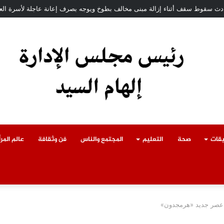
ة بمديرية أمن القليوبية.. تعرف على أبرز التعيينات
يقات
صحة
التعليم
المجتمع والناس
فن وثقافة
عالم المرأ
ية عصر جديد «هرمجدون»