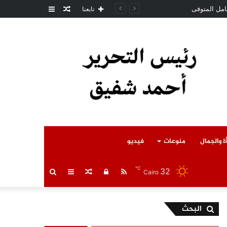
مقال
عمود
تابعنا
عشوائي
جانبي
ة والجمال
منوعات
فيديو
℃
32
RSS
تسجيل
مقال
عمود
بحث
Cairo
الدخول
عشوائي
جانبي
عن
البحث