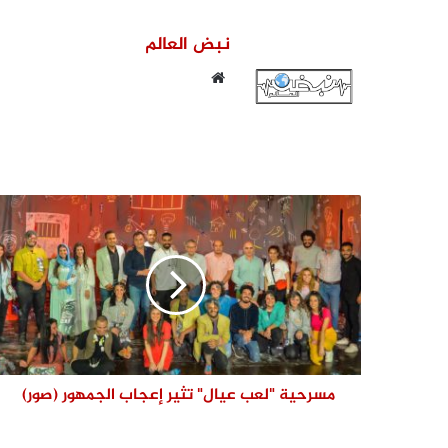
نبض العالم
موقع
الويب
مسرحية "لعب عيال" تثير إعجاب الجمهور (صور)