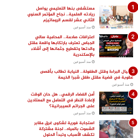
مستشفى بنها التعليمي يواصل
ريادته العلمية.. نجاح المؤتمر السنوي
الثاني عشر لقسم الروماتيزم
منذ أسبوعين
اعترافات صادمة.. المحامية سالي
الجباس تعترف بارتكابها واقعة مقتل
والدتها وتقطيع جثمانها إلى أشلاء
بالإسكندرية
منذ أسبوعين
اغتيال البراءة وقتل الطفولة.. النيابة تطالب بأقصى
عقوبة في قضية مقتل طفل شبرا الخيمة
منذ أسبوعين
أمن الفضاء الرقمي.. هل حان الوقت
لإعادة النظر في التعامل مع المعتادين
على الجرائم السيبرانية؟
منذ أسبوعين
استجابة فورية لشكوى غرق مقابر
الشموت بالمياه.. لجنة مشتركة
تكشف الأسباب وتبدأ الحلول