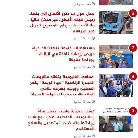
منذ أسبوعين
جدل حول مد مترو الأنفاق إلى بنها..
رئيس هيئة الأنفاق: غير ممكن حاليًا..
والنائب إيهاب إمام: المشروع لا يزال
قيد الدراسة
منذ 3 أسابيع
مستشفيات جامعة بنها تنقذ حياة
مريض بإصابة نافذة في الرقبة
بجراحة دقيقة
منذ 3 أسابيع
محافظ القليوبية يتفقد مشروعات
المبادرة الرئاسية “حياة كريمة” بكفر
الصهبي ويوجه بسرعة تلافي
الملاحظات تمهيدًا لدخولها الخدمات
منذ 3 أسابيع
كشف حقيقة واقعة خطف فتاة
بالقليوبية.. الداخلية: غادرت مع شاب
بإرادتها وتم ضبط المتهمين والسلاح
المستخدم
منذ 4 أسابيع