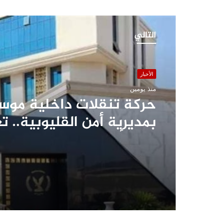
التالي
الأخبار
منذ يومين
حركة تنقلات داخلية موس
بمديرية أمن القليوبية.. ت
على أبرز التعيينات