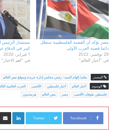
مصر تؤكد أن القضية الفلسطينية ستظل
مستشار الرئيس ال
دائما قضية العرب الأولى
كبير في الدفاع عن
29 نوفمبر، 2022
1 فبراير، 2020
في "أخبار العالم"
في "اهم الاخبار"
المصدر
بقلم/ إلهام السيد- رئيس مجلس إدارة جريدة وموقع نبض العالم
الوسوم
أخبار العالم
أخبار فلسطين
الأقصى
الحرب العالمية الثالث
فلسطين طوفان الأقصى
مصر
نبض العالم
هرمجدون
inkedIn
Twitter
Facebook