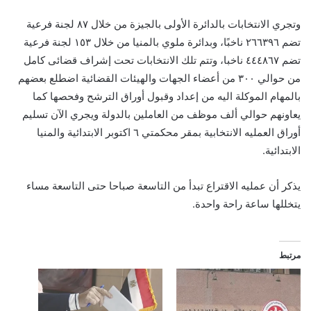
وتجري الانتخابات بالدائرة الأولى بالجيزة من خلال ٨٧ لجنة فرعية
تضم ٢٦٦٣٩٦ ناخبًا، وبدائرة ملوي بالمنيا من خلال ١٥٣ لجنة فرعية
تضم ٤٤٤٨٦٧ ناخبا، وتتم تلك الانتخابات تحت إشراف قضائى كامل
من حوالي ٣٠٠ من أعضاء الجهات والهيئات القضائية اضطلع بعضهم
بالمهام الموكلة اليه من إعداد وقبول أوراق الترشح وفحصها كما
يعاونهم حوالي ألف موظف من العاملين بالدولة ويجري الآن تسليم
أوراق العمليه الانتخابية بمقر محكمتي ٦ اكتوبر الابتدائية والمنيا
الابتدائية.
يذكر أن عمليه الاقتراع تبدأ من التاسعة صباحا حتى التاسعة مساء
يتخللها ساعة راحة واحدة.
مرتبط