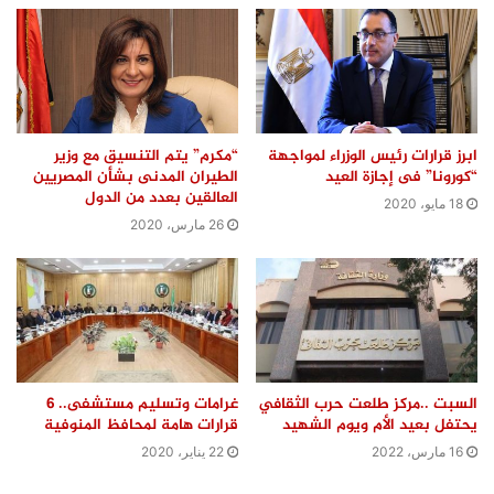
ابرز قرارات رئيس الوزراء لمواجهة
“مكرم” يتم التنسيق مع وزير
“كورونا” فى إجازة العيد
الطيران المدنى بشأن المصريين
العالقين بعدد من الدول
18 مايو، 2020
26 مارس، 2020
السبت ..مركز طلعت حرب الثقافي
غرامات وتسليم مستشفى.. 6
يحتفل بعيد الأم ويوم الشهيد
قرارات هامة لمحافظ المنوفية
16 مارس، 2022
22 يناير، 2020