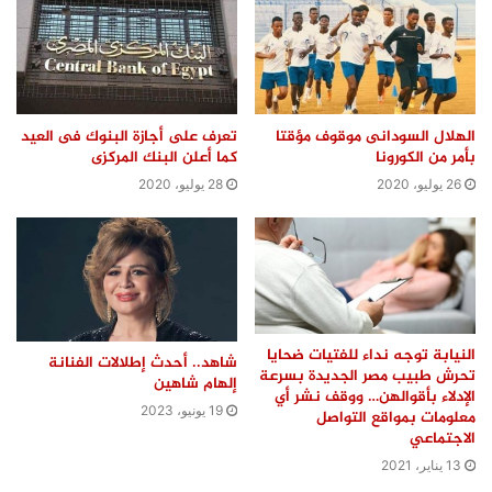
الهلال السودانى موقوف مؤقتا
تعرف على أجازة البنوك فى العيد
بأمر من الكورونا
كما أعلن البنك المركزى
26 يوليو، 2020
28 يوليو، 2020
النيابة توجه نداء للفتيات ضحايا
شاهد.. أحدث إطلالات الفنانة
تحرش طبيب مصر الجديدة بسرعة
إلهام شاهين
الإدلاء بأقوالهن… ووقف نشر أي
19 يونيو، 2023
معلومات بمواقع التواصل
الاجتماعي
13 يناير، 2021