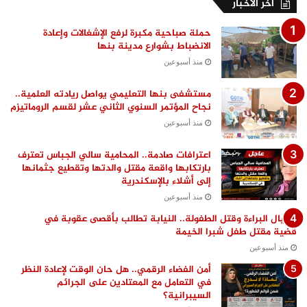
اخر الاخبار
حملة صباحية مكبرة لرفع الإشغالات وإعادة
الانضباط بشوارع مدينة بنها
منذ أسبوعين
مستشفى بنها التعليمي يواصل ريادته العلمية..
نجاح المؤتمر السنوي الثاني عشر لقسم الروماتيزم
منذ أسبوعين
اعترافات صادمة.. المحامية سالي الجباس تعترف
بارتكابها واقعة مقتل والدتها وتقطيع جثمانها
إلى أشلاء بالإسكندرية
منذ أسبوعين
اغتيال البراءة وقتل الطفولة.. النيابة تطالب بأقصى عقوبة في
قضية مقتل طفل شبرا الخيمة
منذ أسبوعين
أمن الفضاء الرقمي.. هل حان الوقت لإعادة النظر
في التعامل مع المعتادين على الجرائم
السيبرانية؟