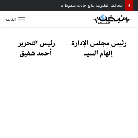
محافظ القليوبية يتابع حادث سقوط سقف أثناء إزالة مبنى مخالف بطوخ ويوجه بصرف إعانة عاجلة لأسرة العامل المتوفى
القائمة