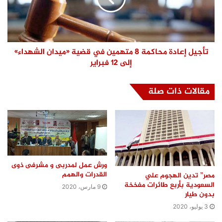
تأجيل إعادة محاكمة 8 متهمين في قضية «ميدان الشهداء»
إلى 12 فبراير
مقالات ذات صلة
ورش عمل لمدربى و مشرفى ذوى
القدرات والهمم
مصر” تدين الهجوم علي
السعودية بأربع طائرات مفخخة
9 مارس، 2020
بدون طيار
3 يوليو، 2020