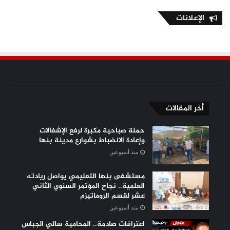
الإعلانات
أخر المقالات
حملة صباحية مكبرة لرفع الإشغالات
وإعادة الانضباط بشوارع مدينة بنها
منذ أسبوعين
مستشفى بنها التعليمي يواصل ريادته
العلمية.. نجاح المؤتمر السنوي الثاني
عشر لقسم الروماتيزم
منذ أسبوعين
اعترافات صادمة.. المحامية سالي الجباس