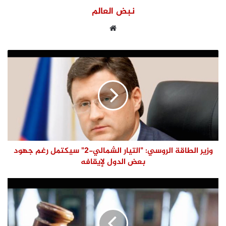
نبض العالم
موقع
الويب
وزير الطاقة الروسي: "التيار الشمالي-2" سيكتمل رغم جهود
بعض الدول لإيقافه