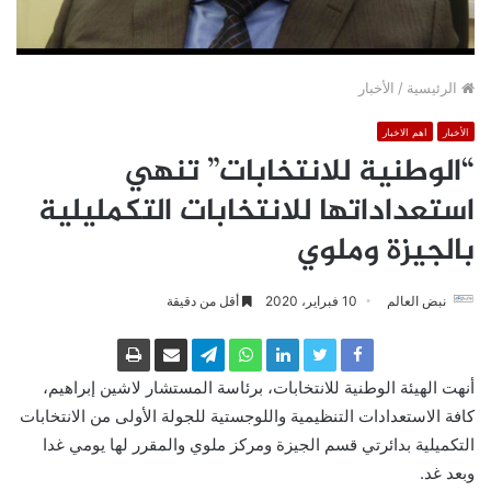
الرئيسية
/
الأخبار
الأخبار
اهم الاخبار
“الوطنية للانتخابات” تنهي
استعداداتها للانتخابات التكمليلية
بالجيزة وملوي
نبض العالم
10 فبراير، 2020
أقل من دقيقة
أنهت الهيئة الوطنية للانتخابات، برئاسة المستشار لاشين إبراهيم،
كافة الاستعدادات التنظيمية واللوجستية للجولة الأولى من الانتخابات
التكميلية بدائرتي قسم الجيزة ومركز ملوي والمقرر لها يومي غدا
وبعد غد.