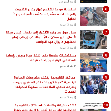
منذ أسبوعين
استجابة فورية لشكوى غرق مقابر الشموت
بالمياه.. لجنة مشتركة تكشف الأسباب وتبدأ
الحلول
منذ 3 أسابيع
جدل حول مد مترو الأنفاق إلى بنها.. رئيس هيئة
الأنفاق: غير ممكن حاليًا.. والنائب إيهاب إمام:
المشروع لا يزال قيد الدراسة
منذ 3 أسابيع
مستشفيات جامعة بنها تنقذ حياة مريض بإصابة
نافذة في الرقبة بجراحة دقيقة
منذ 3 أسابيع
محافظ القليوبية يتفقد مشروعات المبادرة
الرئاسية “حياة كريمة” بكفر الصهبي ويوجه
بسرعة تلافي الملاحظات تمهيدًا لدخولها
الخدمات
منذ 3 أسابيع
كشف حقيقة واقعة خطف فتاة بالقليوبية..
الداخلية: غادرت مع شاب بإرادتها وتم ضبط