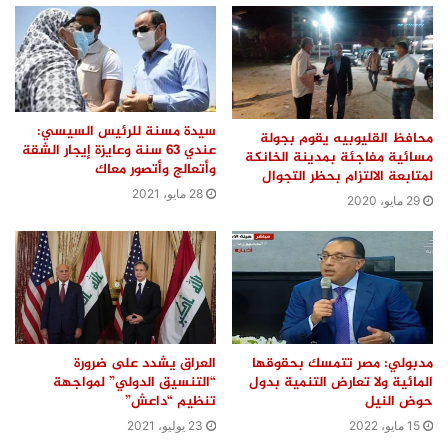
سيدة مسنة للرئيس السيسي:
محافظ القليوبيه يقوم بجولة
عندي 63 سنة وعايزة إيجار الشقة
مسائية مفاجئة بمدينة الخانكة
وأتعالج وأتصور معاك
لمتابعة الالتزام بحظر التجوال
28 مايو، 2021
29 مايو، 2020
مدبولي: مصر تتمسك بحقوقها
العراق يشدد على ضرورة
المائية ولا تعارض التنمية بدول
“التنسيق الدولي” لمواجهة
حوض النيل
تنظيم “داعش”
15 مايو، 2022
23 يوليو، 2021