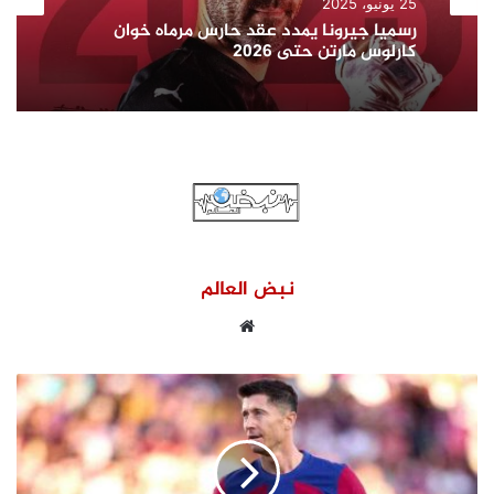
الأخبار
25 يونيو، 2025
11 فبراير، 2025
رسميا جيرونا يمدد عقد حارس مرماه خوان
كارلوس مارتن حتى 2026
صعود منتخب القليوبية لكرة السلة للصم بنات
لدور الاربعة فى دورى كرة السلة على مستوى
الجمهورية
نبض العالم
موقع
الويب