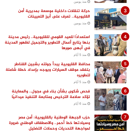
منذ يومين
حركة تنقلات داخلية موسعة بمديرية أمن
القليوبية.. تعرف على أبرز التعيينات
منذ يومين
استعدادًا للعيد القومي للقليوبية.. رئيس مدينة
بنها يتابع أعمال التطوير والتجميل لظهور المدينة
في أبهى صورها
منذ 5 أيام
محافظ القليوبية يبدأ جولته بشبين القناطر
بتفقد موقف السيارات ويوجه بإعداد خطة شاملة
لتطويره
منذ 5 أيام
فحص شكوى بشأن بناء في مجول.. والمعاينة
تؤكد سلامة الترخيص ومتابعة التنفيذ ميدانيًا
منذ 6 أيام
حزب الجبهة الوطنية بالقليوبية: أمن مصر
وسيادتها خط أحمر.. والاصطفاف الوطني ضرورة
لمواجهة التحديات وحملات التضليل