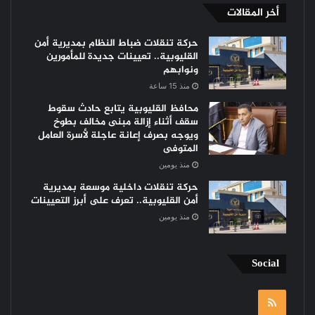
أخر المقالات
حركة تنقلات ضباط النظام بمديرية أمن
القليوبية.. تعيينات جديدة للمأمورين
ونوابهم
منذ 15 ساعة
محافظ القليوبية يتابع حادث سقوط
سقف أثناء إزالة مبنى مخالف بطوخ
ويوجه بصرف إعانة عاجلة لأسرة العامل
المتوفى
منذ يومين
حركة تنقلات داخلية موسعة بمديرية
أمن القليوبية.. تعرف على أبرز التعيينات
منذ يومين
Social
RSS