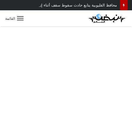
محافظ القليوبية يتابع حادث سقوط سقف أثناء إزالة مبنى مخالف بطوخ ويوجه بصرف إعانة عاجلة لأسرة العامل المتوفى
القائمة