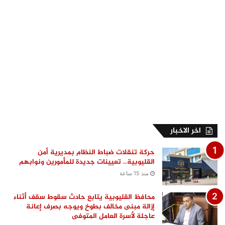
اخر الاخبار
حركة تنقلات ضباط النظام بمديرية أمن
القليوبية.. تعيينات جديدة للمأمورين ونوابهم
منذ 15 ساعة
محافظ القليوبية يتابع حادث سقوط سقف أثناء
إزالة مبنى مخالف بطوخ ويوجه بصرف إعانة
عاجلة لأسرة العامل المتوفى