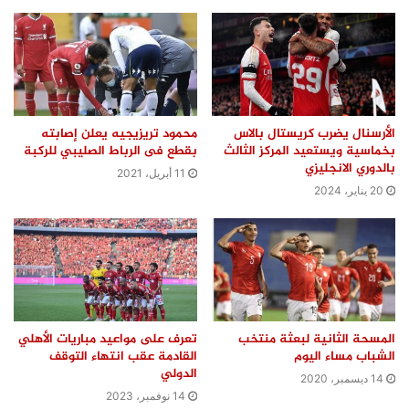
الأرسنال يضرب كريستال بالاس
محمود تريزيجيه يعلن إصابته
بخماسية ويستعيد المركز الثالث
بقطع فى الرباط الصليبي للركبة
بالدوري الانجليزي
11 أبريل، 2021
20 يناير، 2024
المسحة الثانية لبعثة منتخب
تعرف على مواعيد مباريات الأهلي
الشباب مساء اليوم
القادمة عقب انتهاء التوقف
الدولي
14 ديسمبر، 2020
14 نوفمبر، 2023