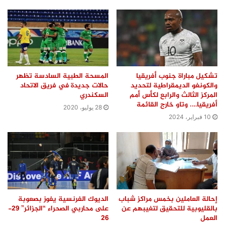
تشكيل مباراة جنوب أفريقيا
المسحة الطبية السادسة تظهر
والكونغو الديمقراطية لتحديد
حالات جديدة في فريق الاتحاد
المركز الثالث والرابع لكأس أمم
السكندري
أفريقيا…. وتاو خارج القائمة
28 يوليو، 2020
10 فبراير، 2024
إحالة العاملين بخمس مراكز شباب
الديوك الفرنسية يفوز بصعوبة
بالقليوبية للتحقيق لتغيبهم عن
على محاربي الصحراء “الجزائر” 29-
العمل
26