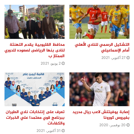
التشكيل الرسمي للنادي الأهلي
محافظ القليوبية يقدم التهنئة
أمام الإسماعيلي
لنادى بنها الرياضى لصعوده للدوري
الممتاز ب
27 أكتوبر، 2021
2 يونيو، 2021
إصابة يوفيتتش لاعب ريال مدريد
تعرف على إنتخابات نادي الطيران
بفيروس كورونا
ببرنامج قوي معتمدا علي الخبرات
والكفاءات
20 نوفمبر، 2020
31 أكتوبر، 2021