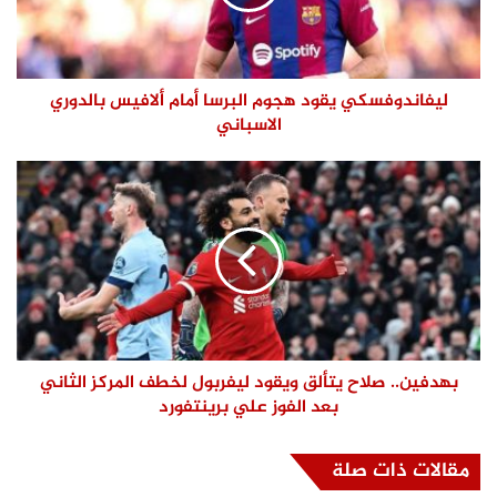
ليفاندوفسكي يقود هجوم البرسا أمام ألافيس بالدوري
الاسباني
بهدفين.. صلاح يتألق ويقود ليفربول لخطف المركز الثاني
بعد الفوز علي برينتفورد
مقالات ذات صلة