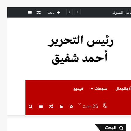
مقال
عمود
تابعنا
عشوائي
جانبي
ة والجمال
منوعات
فيديو
℃
26
RSS
تسجيل
مقال
عمود
بحث
Cairo
الدخول
عشوائي
جانبي
عن
البحث