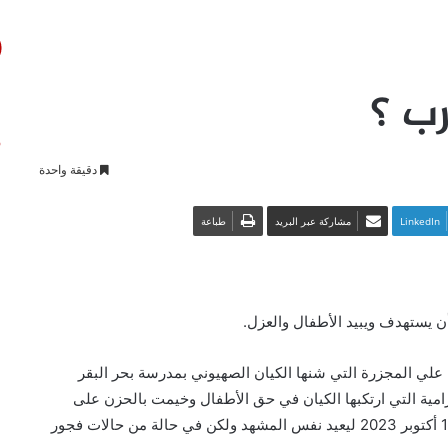
ب ؟
دقيقة واحدة
LinkedIn
مشاركة عبر البريد
طباعة
أن يستهدف ويبيد الأطفال والعزل.
م 8 أبريل 1970م استيقظ العالم علي المجزرة التي شنها الكيان الصهيوني بمدرسة بحر البقر
رامية التي ارتكبها الكيان في حق الأطفال وخيمت بالحزن على
الجميع، والآن يسجل التاريخ جريمة مشابهه لبحر البقر في 17 أكتوبر 2023 ليعيد نفس المشهد ولكن في حالة من حالات فجور