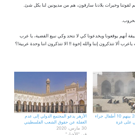
م لقوتنا وخيرات بلادنا سارقون، هم من مديونين لنا بكل شئ.
لحروب.
يقة أنهم يوقعونا ويخدعونا كي لا نتحد وكي نبيع القضية، يا عرب
رب ألا تتذكرون إننا والله إخوة !! الا تتذكرون اننا وحدة عربية!؟
حزب الجبهة الوطنية بالقليوبية: أمن مصر
وسيادتها خط أحمر.. والاصطفاف الوطني
ضرورة لمواجهة التحديات وحملات
التضليل
محافظ القليوبية يتفقد انتظام العمل
بالفترة المسائية للعيادات الخارجية
بمستشفى بنها التعليمي عقب بدء
تشغيلها
عاجل| استشهاد 28 بينهم 10 أطفال جراء
الأزهر يدعو المجتمع الدولي إلى عدم
ي على غزة
الغفلة عن حقوق الشعب الفلسطيني
رئيس مياه القليوبية يتفقد مصنع سويلم
30 مارس، 2020
لصناعة مواسير الفخار لبحث تعزيز التعاون
في "الأخبار"