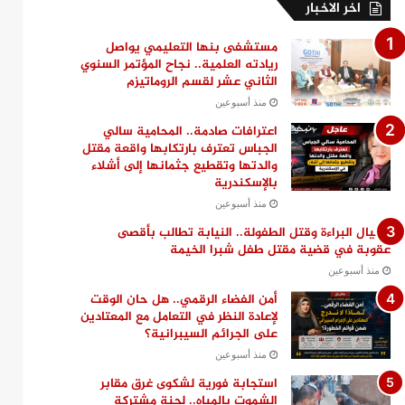
اخر الاخبار
مستشفى بنها التعليمي يواصل
ريادته العلمية.. نجاح المؤتمر السنوي
الثاني عشر لقسم الروماتيزم
منذ أسبوعين
اعترافات صادمة.. المحامية سالي
الجباس تعترف بارتكابها واقعة مقتل
والدتها وتقطيع جثمانها إلى أشلاء
بالإسكندرية
منذ أسبوعين
اغتيال البراءة وقتل الطفولة.. النيابة تطالب بأقصى
عقوبة في قضية مقتل طفل شبرا الخيمة
منذ أسبوعين
أمن الفضاء الرقمي.. هل حان الوقت
لإعادة النظر في التعامل مع المعتادين
على الجرائم السيبرانية؟
منذ أسبوعين
استجابة فورية لشكوى غرق مقابر
الشموت بالمياه.. لجنة مشتركة