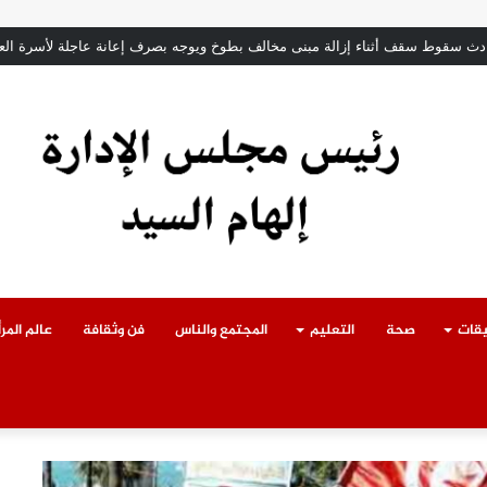
ة بمديرية أمن القليوبية.. تعرف على أبرز التعيينات
يقات
صحة
التعليم
المجتمع والناس
فن وثقافة
عالم المرأ