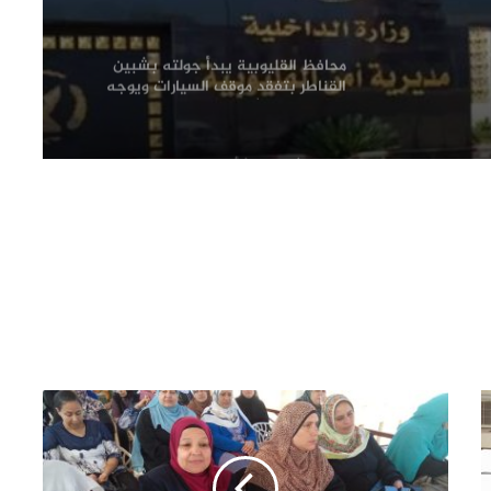
لظهور المدينة في أبهى صورها
محافظ القليوبية يبدأ جولته بشبين
القناطر بتفقد موقف السيارات ويوجه
بإعداد خطة شاملة لتطويره
فحص شكوى بشأن بناء في مجول..
والمعاينة تؤكد سلامة الترخيص ومتابعة
التنفيذ ميدانيًا
حزب الجبهة الوطنية بالقليوبية: أمن مصر
وسيادتها خط أحمر.. والاصطفاف الوطني
ضرورة لمواجهة التحديات وحملات
التضليل
محافظ القليوبية يتفقد انتظام العمل
بالفترة المسائية للعيادات الخارجية
بمستشفى بنها التعليمي عقب بدء
تشغيلها
رئيس مياه القليوبية يتفقد مصنع سويلم
لصناعة مواسير الفخار لبحث تعزيز التعاون