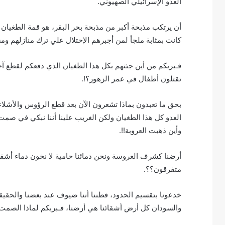
العدو الإسرائيلي الصهيوني.
أن يرتكب مذبحة أكبر من مذبحة بحر البقر، هو قمة الطغيان 
كانت بمثابة ملجأ لمن أجبرهم الإحتلال علي ترك منازلهم و
فـبربكم من أين جئتهم بكل هذا الطغيان الذي دفعكم لقطع آخ
تقتلون أطفال في عمر الزهور؟!.
بحق ما تعبدون بماذا تشعرون الآن بعد قطع الرؤوس والأشلاء
العدو كل هذا الطغيان ولكن الغريب علينا أننا نبكي في صم
وأين ذهبت العروبة!!.
أرضنا كشرف العروسة ونحن دمائنا حامية لا نخون دماء أشقائ
متفرقون؟؟.
خدعونا بتقسيم الحدود، فظننا أننا ضيوف عند بعضنا والحق
والسودان كل أرض أشقائنا هي أرضنا، فـبربكم لماذا الصمت يع