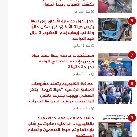
تكشف الأسباب وتبدأ الحلول
منذ أسبوعين
جدل حول مد مترو الأنفاق إلى بنها..
رئيس هيئة الأنفاق: غير ممكن حاليًا..
والنائب إيهاب إمام: المشروع لا يزال
قيد الدراسة
منذ 3 أسابيع
مستشفيات جامعة بنها تنقذ حياة
مريض بإصابة نافذة في الرقبة
بجراحة دقيقة
منذ 3 أسابيع
محافظ القليوبية يتفقد مشروعات
المبادرة الرئاسية “حياة كريمة” بكفر
الصهبي ويوجه بسرعة تلافي
الملاحظات تمهيدًا لدخولها الخدمات
منذ 3 أسابيع
كشف حقيقة واقعة خطف فتاة
بالقليوبية.. الداخلية: غادرت مع شاب
بإرادتها وتم ضبط المتهمين والسلاح
المستخدم