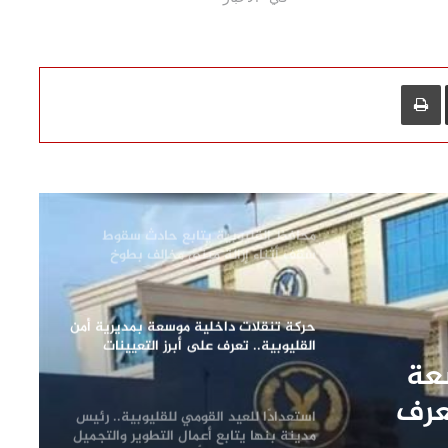
ودعم الصناعة الوطنية
وزيرة التنمية المحلية والبيئة ومحافظ
القليوبية يفتتحان 3 مراكز تكنولوجية
L
مشاركة عبر البريد
طباعة
جديدة بالقناطر الخيرية
حملة صباحية مكبرة لرفع الإشغالات وإعادة
الانضباط بشوارع مدينة بنها
محافظ القليوبية يتابع حادث سقوط
سقف أثناء إزالة مبنى مخالف بطوخ
ويوجه بصرف إعانة عاجلة لأسرة العامل
المتوفى
حركة تنقلات داخلية موسعة بمديرية أمن
القليوبية.. تعرف على أبرز التعيينات
عة
عرف
استعدادًا للعيد القومي للقليوبية.. رئيس
مدينة بنها يتابع أعمال التطوير والتجميل