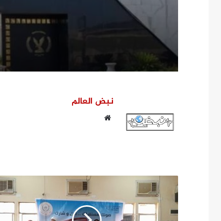
على أبرز التعيينات
نبض العالم
موقع
الويب