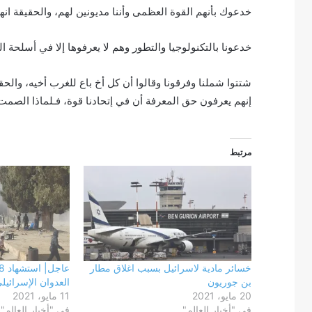
خدعوك بأنهم القوة العظمى وأننا مديونين لهم، والحقيقة انه
خدعونا بالتكنولوجيا والتطور وهم لا يعرفوها إلا في أسلحة ا
شتتوا شملنا وفرقونا وقالوا أن كل أخ باع للغرب أخيه، والحق
إنهم يعرفون حق المعرفة أن في إتحادنا قوة، فـلماذا الصمت ياع
مرتبط
خسائر مادية لاسرائيل بسبب اغلاق مطار
بن جوريون
العدوان الإسرائيل
20 مايو، 2021
11 مايو، 2021
في "أخبار العالم"
في "أخبار العالم"